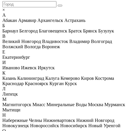
×
А
Абакан
Армавир
Архангельск
Астрахань
Б
Барнаул
Белгород
Благовещенск
Братск
Брянск
Бузулук
В
Великий Новгород
Владивосток
Владимир
Волгоград
Волжский
Вологда
Воронеж
Е
Екатеринбург
И
Иваново
Ижевск
Иркутск
К
Казань
Калининград
Калуга
Кемерово
Киров
Кострома
Краснодар
Красноярск
Курган
Курск
Л
Липецк
М
Магнитогорск
Миасс
Минеральные Воды
Москва
Мурманск
Мытищи
Н
Набережные Челны
Нижневартовск
Нижний Новгород
Новокузнецк
Новороссийск
Новосибирск
Новый Уренгой
О