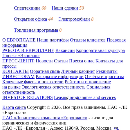
Спецтехника
60
Наши сделки
50
Открытие офиса
44
Электромобили
8
Топливная программа
0
О ЕВРОПЛАНЕ
Наши партнёры
Отзывы клиентов
Правовая
информация
РАБОТА В ЕВРОПЛАНЕ
Вакансии
Корпоративная культура
Проект «Экоплан»
ПРЕСС-ЦЕНТР
Новости
Статьи
Пресса о нас
Контакты для
прессы
КОНТАКТЫ
Обратная связь
Личный кабинет
Реквизиты
ИНВЕСТОРАМ
Раскрытие информации
Отчёты и прогнозы
Ключевые факты и показатели
Рейтинги и положение
на рынке
Экологическая ответственность
Социальная
ответственность
INVESTOR RELATIONS
Leasing programmes and services
Карта сайта
Copyright © 2026. Все права защищены. ПАО «ЛК
«Европлан»
ПАО «Лизинговая компания «Европлан»»
- лизинг для
юридических и физических лиц
ПАО «ЛК «Европлан»
, Адрес:
119049
,
Россия
,
Москва
,
ул.