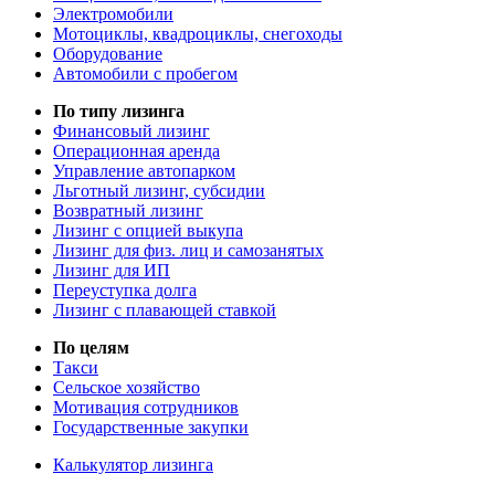
Электромобили
Мотоциклы, квадроциклы, снегоходы
Оборудование
Автомобили с пробегом
По типу лизинга
Финансовый лизинг
Операционная аренда
Управление автопарком
Льготный лизинг, субсидии
Возвратный лизинг
Лизинг с опцией выкупа
Лизинг для физ. лиц и самозанятых
Лизинг для ИП
Переуступка долга
Лизинг с плавающей ставкой
По целям
Такси
Сельское хозяйство
Мотивация сотрудников
Государственные закупки
Калькулятор лизинга