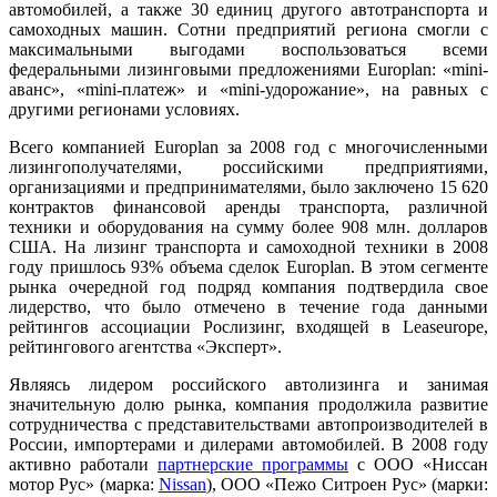
автомобилей, а также 30 единиц другого автотранспорта и
самоходных машин. Сотни предприятий региона смогли с
максимальными выгодами воспользоваться всеми
федеральными лизинговыми предложениями
Europlan
: «
mini
-
аванс», «
mini
-платеж» и «
mini
-удорожание», на равных с
другими регионами условиях.
Всего компанией
Europlan
за 2008 год с многочисленными
лизингополучателями, российскими предприятиями,
организациями и предпринимателями, было заключено 15 620
контрактов финансовой аренды транспорта, различной
техники и оборудования на сумму более 908 млн. долларов
США. На лизинг транспорта и самоходной техники в 2008
году пришлось 93% объема сделок Europlan. В этом сегменте
рынка очередной год подряд компания подтвердила свое
лидерство, что было отмечено в течение года данными
рейтингов ассоциации Рослизинг, входящей в Leaseurope,
рейтингового агентства «Эксперт».
Являясь лидером российского автолизинга и занимая
значительную долю рынка, компания продолжила развитие
сотрудничества с представительствами автопроизводителей в
России, импортерами и дилерами автомобилей. В 2008 году
активно работали
партнерские программы
с ООО «Ниссан
мотор Рус» (марка:
Nissan
), ООО «Пежо Ситроен Рус» (марки: