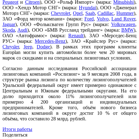
Peugeot
и
Citroen
), ООО «Рольф Импорт» (марка:
Mitsubishi
),
ООО «Хендэ Мотор СНГ» (марка:
Hyundai
), ООО «Дженерал
Моторз СНГ» (
марки:
Chevrolet
,
Opel
,
Saab
,
Cadillac
,
Hummer
),
ЗАО «Форд мотор компани» (марки:
Ford
,
Volvo
,
Land Rover
,
Jaguar
), ООО «Фольксваген Групп Рус» (марки:
Volkswagen
,
Skoda
,
Audi
), ООО «БМВ Русcланд трейдинг» (марка:
BMW
),
ОАО «Автофрамос» (марка:
Renault
), ЗАО «Мерседес-Бенц
РУС» (марка:
Mercedes-Benz
), ЗАО «Крайслер Рус» (марки:
Chrysler
,
Jeep
,
Dodge
).
В рамках этих программ клиенты
Europlan могли купить автомобили более чем 20 мировых
марок со скидками и на специальных лизинговых условиях.
Согласно данным исследования Российской ассоциации
лизинговых компаний «Рослизинг» за 9 месяцев 2008 года, в
структуре рынка лизинга по количеству лизингополучателей
Уральский федеральный округ имеет примерно одинаковое с
Центральным и Южным федеральными округами. На его
долю приходится около 11% лизингополучателей или
примерно 4 200 организаций и индивидуальных
предпринимателей. Кроме того, объём нового бизнеса
лизинговых компаний в округе достиг 10 % от общего
объёма, что составило 28 млрд. рублей.
Итоги работы
Поделиться