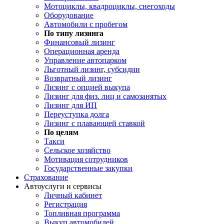
Мотоциклы, квадроциклы, снегоходы
Оборудование
Автомобили с пробегом
По типу лизинга
Финансовый лизинг
Операционная аренда
Управление автопарком
Льготный лизинг, субсидии
Возвратный лизинг
Лизинг с опцией выкупа
Лизинг для физ. лиц и самозанятых
Лизинг для ИП
Переуступка долга
Лизинг с плавающей ставкой
По целям
Такси
Сельское хозяйство
Мотивация сотрудников
Государственные закупки
Страхование
Автоуслуги и сервисы
Личный кабинет
Регистрация
Топливная программа
Выкуп автомобилей