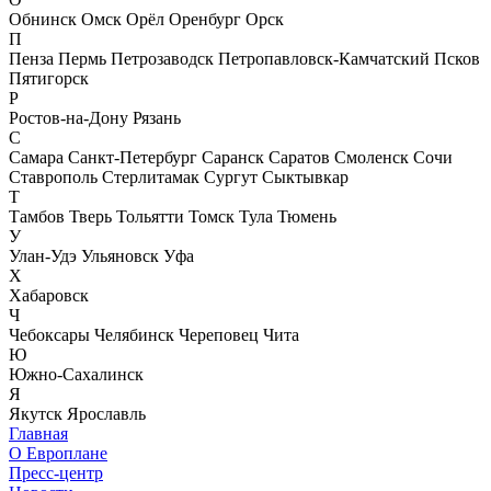
Обнинск
Омск
Орёл
Оренбург
Орск
П
Пенза
Пермь
Петрозаводск
Петропавловск-Камчатский
Псков
Пятигорск
Р
Ростов-на-Дону
Рязань
С
Самара
Санкт-Петербург
Саранск
Саратов
Смоленск
Сочи
Ставрополь
Стерлитамак
Сургут
Сыктывкар
Т
Тамбов
Тверь
Тольятти
Томск
Тула
Тюмень
У
Улан-Удэ
Ульяновск
Уфа
Х
Хабаровск
Ч
Чебоксары
Челябинск
Череповец
Чита
Ю
Южно-Сахалинск
Я
Якутск
Ярославль
Главная
О Европлане
Пресс-центр