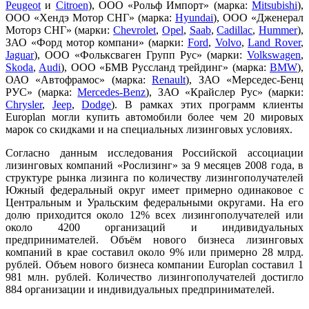
Peugeot
и
Citroen
), ООО «Рольф Импорт» (марка:
Mitsubishi
),
ООО «Хендэ Мотор СНГ» (марка:
Hyundai
), ООО «Дженерал
Моторз СНГ» (
марки:
Chevrolet
,
Opel
,
Saab
,
Cadillac
,
Hummer
),
ЗАО «Форд мотор компани» (марки:
Ford
,
Volvo
,
Land Rover
,
Jaguar
), ООО «Фольксваген Групп Рус» (марки:
Volkswagen
,
Skoda
,
Audi
), ООО «БМВ Русcланд трейдинг» (марка:
BMW
),
ОАО «Автофрамос» (марка:
Renault
), ЗАО «Мерседес-Бенц
РУС» (марка:
Mercedes-Benz
), ЗАО «Крайслер Рус» (марки:
Chrysler
,
Jeep
,
Dodge
).
В рамках этих программ клиенты
Europlan могли купить автомобили более чем 20 мировых
марок со скидками и на специальных лизинговых условиях.
Согласно данным исследования Российской ассоциации
лизинговых компаний «Рослизинг» за 9 месяцев 2008 года, в
структуре рынка лизинга по количеству лизингополучателей
Южный федеральный округ имеет примерно одинаковое с
Центральным и Уральским федеральными округами. На его
долю приходится около 12% всех лизингополучателей или
около 4200 организаций и индивидуальных
предпринимателей. Объём нового бизнеса лизинговых
компаний в крае составил около 9% или примерно 28 млрд.
рублей. Объем нового бизнеса компании
Europlan
составил 1
981 млн. рублей. Количество лизингополучателей достигло
884 организации и индивидуальных предпринимателей.