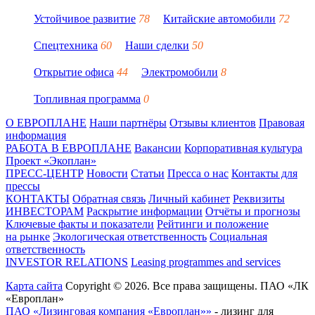
Устойчивое развитие
78
Китайские автомобили
72
Спецтехника
60
Наши сделки
50
Открытие офиса
44
Электромобили
8
Топливная программа
0
О ЕВРОПЛАНЕ
Наши партнёры
Отзывы клиентов
Правовая
информация
РАБОТА В ЕВРОПЛАНЕ
Вакансии
Корпоративная культура
Проект «Экоплан»
ПРЕСС-ЦЕНТР
Новости
Статьи
Пресса о нас
Контакты для
прессы
КОНТАКТЫ
Обратная связь
Личный кабинет
Реквизиты
ИНВЕСТОРАМ
Раскрытие информации
Отчёты и прогнозы
Ключевые факты и показатели
Рейтинги и положение
на рынке
Экологическая ответственность
Социальная
ответственность
INVESTOR RELATIONS
Leasing programmes and services
Карта сайта
Copyright © 2026. Все права защищены. ПАО «ЛК
«Европлан»
ПАО «Лизинговая компания «Европлан»»
- лизинг для