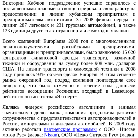
Виктории Хаблюк, подразделение успешно справилось с
поставленными планами и сконцентрировало свою работу на
предоставлении в лизинг кубанским предприятиям и
предпринимателям автотехники. За 2008 филиал передал в
лизинг 287 легковых и 231 грузовых автомобилей, а также
123 единицы другого автотранспорта и самоходных машин.
Всего компанией
Europlan
за 2008 год с многочисленными
лизингополучателями, российскими предприятиями,
организациями и предпринимателями, было заключено 15 620
контрактов финансовой аренды транспорта, различной
техники и оборудования на сумму более 908 млн. долларов
США. На лизинг транспорта и самоходной техники в 2008
году пришлось 93% объема сделок Europlan. В этом сегменте
рынка очередной год подряд компания подтвердила свое
лидерство, что было отмечено в течение года данными
рейтингов ассоциации Рослизинг, входящей в Leaseurope,
рейтингового агентства «Эксперт».
Являясь лидером российского автолизинга и занимая
значительную долю рынка, компания продолжила развитие
сотрудничества с представительствами автопроизводителей в
России, импортерами и дилерами автомобилей. В 2008 году
активно работали
партнерские программы
с ООО «Ниссан
мотор Рус» (марка:
Nissan
), ООО «Пежо Ситроен Рус» (марки: