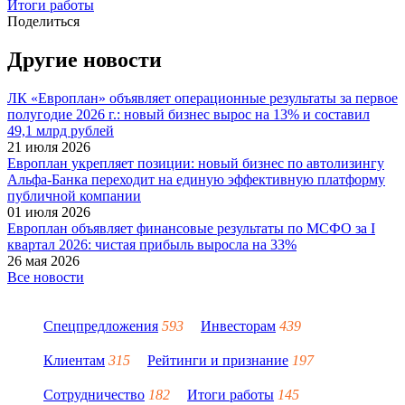
Итоги работы
Поделиться
Другие новости
ЛК «Европлан» объявляет операционные результаты за первое
полугодие 2026 г.: новый бизнес вырос на 13% и составил
49,1 млрд рублей
21 июля 2026
Европлан укрепляет позиции: новый бизнес по автолизингу
Альфа-Банка переходит на единую эффективную платформу
публичной компании
01 июля 2026
Европлан объявляет финансовые результаты по МСФО за I
квартал 2026: чистая прибыль выросла на 33%
26 мая 2026
Все новости
Спецпредложения
593
Инвесторам
439
Клиентам
315
Рейтинги и признание
197
Сотрудничество
182
Итоги работы
145