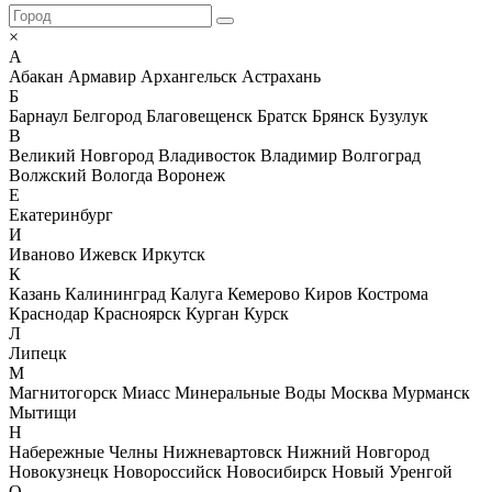
×
А
Абакан
Армавир
Архангельск
Астрахань
Б
Барнаул
Белгород
Благовещенск
Братск
Брянск
Бузулук
В
Великий Новгород
Владивосток
Владимир
Волгоград
Волжский
Вологда
Воронеж
Е
Екатеринбург
И
Иваново
Ижевск
Иркутск
К
Казань
Калининград
Калуга
Кемерово
Киров
Кострома
Краснодар
Красноярск
Курган
Курск
Л
Липецк
М
Магнитогорск
Миасс
Минеральные Воды
Москва
Мурманск
Мытищи
Н
Набережные Челны
Нижневартовск
Нижний Новгород
Новокузнецк
Новороссийск
Новосибирск
Новый Уренгой
О