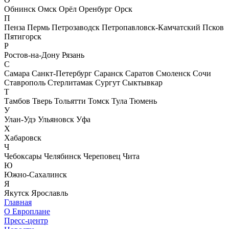
Обнинск
Омск
Орёл
Оренбург
Орск
П
Пенза
Пермь
Петрозаводск
Петропавловск-Камчатский
Псков
Пятигорск
Р
Ростов-на-Дону
Рязань
С
Самара
Санкт-Петербург
Саранск
Саратов
Смоленск
Сочи
Ставрополь
Стерлитамак
Сургут
Сыктывкар
Т
Тамбов
Тверь
Тольятти
Томск
Тула
Тюмень
У
Улан-Удэ
Ульяновск
Уфа
Х
Хабаровск
Ч
Чебоксары
Челябинск
Череповец
Чита
Ю
Южно-Сахалинск
Я
Якутск
Ярославль
Главная
О Европлане
Пресс-центр