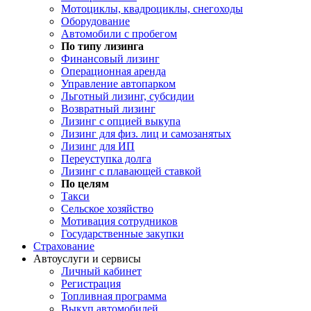
Мотоциклы, квадроциклы, снегоходы
Оборудование
Автомобили с пробегом
По типу лизинга
Финансовый лизинг
Операционная аренда
Управление автопарком
Льготный лизинг, субсидии
Возвратный лизинг
Лизинг с опцией выкупа
Лизинг для физ. лиц и самозанятых
Лизинг для ИП
Переуступка долга
Лизинг с плавающей ставкой
По целям
Такси
Сельское хозяйство
Мотивация сотрудников
Государственные закупки
Страхование
Автоуслуги и сервисы
Личный кабинет
Регистрация
Топливная программа
Выкуп автомобилей