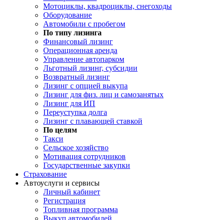
Мотоциклы, квадроциклы, снегоходы
Оборудование
Автомобили с пробегом
По типу лизинга
Финансовый лизинг
Операционная аренда
Управление автопарком
Льготный лизинг, субсидии
Возвратный лизинг
Лизинг с опцией выкупа
Лизинг для физ. лиц и самозанятых
Лизинг для ИП
Переуступка долга
Лизинг с плавающей ставкой
По целям
Такси
Сельское хозяйство
Мотивация сотрудников
Государственные закупки
Страхование
Автоуслуги и сервисы
Личный кабинет
Регистрация
Топливная программа
Выкуп автомобилей