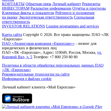
КОНТАКТЫ
Обратная связь
Личный кабинет
Реквизиты
ИНВЕСТОРАМ
Раскрытие информации
Отчёты и прогнозы
Ключевые факты и показатели
Рейтинги и положение
на рынке
Экологическая ответственность
Социальная
ответственность
INVESTOR RELATIONS
Leasing programmes and services
Карта сайта
Copyright © 2026. Все права защищены. ПАО «ЛК
«Европлан»
ПАО «Лизинговая компания «Европлан»»
- лизинг для
юридических и физических лиц
ПАО «ЛК «Европлан»
, Адрес:
119049
,
Россия
,
Москва
,
ул.
Коровий Вал, д. 5
Телефон:
+7 800 250 80 80
Политика в области обработки персональных данных ПАО
«ЛК «Европлан»
Рекомендательные технологии на сайте
Информация о файлах cookie
Личный кабинет клиента «Мой Европлан»