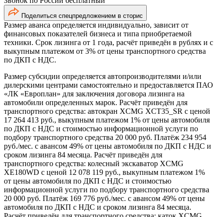
Звонок по России бесплатный
Поделиться спецпредложением в сторис
Размер аванса определяется индивидуально, зависит от
финансовых показателей бизнеса и типа приобретаемой
техники. Срок лизинга от 1 года, расчёт приведён в рублях и с
выкупным платежом от 3% от цены транспортного средства
по ДКП с НДС.
Размер субсидии определяется автопроизводителями и/или
дилерскими центрами самостоятельно и предоставляется ПАО
«ЛК «Европлан» для заключения договора лизинга на
автомобили определенных марок. Расчёт приведён для
транспортного средства: автокран XCMG XCT35_SR с ценой
17 264 413 руб., выкупным платежом 1% от цены автомобиля
по ДКП с НДС и стоимостью информационной услуги по
подбору транспортного средства 20 000 руб. Платёж 234 954
руб./мес. с авансом 49% от цены автомобиля по ДКП с НДС и
сроком лизинга 84 месяца. Расчёт приведён для
транспортного средства: колесный экскаватор XCMG
XE180WD с ценой 12 078 119 руб., выкупным платежом 1%
от цены автомобиля по ДКП с НДС и стоимостью
информационной услуги по подбору транспортного средства
20 000 руб. Платёж 169 776 руб./мес. с авансом 49% от цены
автомобиля по ДКП с НДС и сроком лизинга 84 месяца.
Расчёт приведён для транспортного средства: каток XCMG