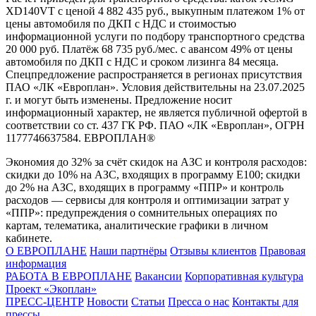
XD140VT с ценой 4 882 435 руб., выкупным платежом 1% от
цены автомобиля по ДКП с НДС и стоимостью
информационной услуги по подбору транспортного средства
20 000 руб. Платёж 68 735 руб./мес. с авансом 49% от цены
автомобиля по ДКП с НДС и сроком лизинга 84 месяца.
Спецпредложение распространяется в регионах присутствия
ПАО «ЛК «Европлан». Условия действительны на 23.07.2025
г. и могут быть изменены. Предложение носит
информационный характер, не является публичной офертой в
соответствии со ст. 437 ГК РФ. ПАО «ЛК «Европлан», ОГРН
1177746637584. ЕВРОПЛАН®
Экономия до 32% за счёт скидок на АЗС и контроля расходов:
скидки до 10% на АЗС, входящих в программу Е100; скидки
до 2% на АЗС, входящих в программу «ППР» и контроль
расходов — сервисы для контроля и оптимизации затрат у
«ППР»: предупреждения о сомнительных операциях по
картам, телематика, аналитические графики в личном
кабинете.
О ЕВРОПЛАНЕ
Наши партнёры
Отзывы клиентов
Правовая
информация
РАБОТА В ЕВРОПЛАНЕ
Вакансии
Корпоративная культура
Проект «Экоплан»
ПРЕСС-ЦЕНТР
Новости
Статьи
Пресса о нас
Контакты для
прессы