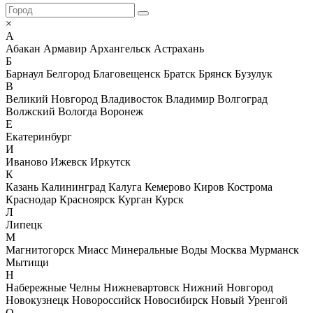
×
А
Абакан
Армавир
Архангельск
Астрахань
Б
Барнаул
Белгород
Благовещенск
Братск
Брянск
Бузулук
В
Великий Новгород
Владивосток
Владимир
Волгоград
Волжский
Вологда
Воронеж
Е
Екатеринбург
И
Иваново
Ижевск
Иркутск
К
Казань
Калининград
Калуга
Кемерово
Киров
Кострома
Краснодар
Красноярск
Курган
Курск
Л
Липецк
М
Магнитогорск
Миасс
Минеральные Воды
Москва
Мурманск
Мытищи
Н
Набережные Челны
Нижневартовск
Нижний Новгород
Новокузнецк
Новороссийск
Новосибирск
Новый Уренгой
О