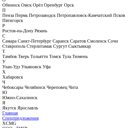
Обнинск
Омск
Орёл
Оренбург
Орск
П
Пенза
Пермь
Петрозаводск
Петропавловск-Камчатский
Псков
Пятигорск
Р
Ростов-на-Дону
Рязань
С
Самара
Санкт-Петербург
Саранск
Саратов
Смоленск
Сочи
Ставрополь
Стерлитамак
Сургут
Сыктывкар
Т
Тамбов
Тверь
Тольятти
Томск
Тула
Тюмень
У
Улан-Удэ
Ульяновск
Уфа
Х
Хабаровск
Ч
Чебоксары
Челябинск
Череповец
Чита
Ю
Южно-Сахалинск
Я
Якутск
Ярославль
Главная
Спецпредложения
XCMG