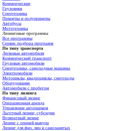
Коммерческие
Грузовики
Спецтехника
Прицепы и полуприцепы
Автобусы
Мототехника
Лизинговые программы
Все программы
Сервис подбора программ
По типу транспорта
Легковые автомобили
Коммерческий транспорт
Грузовые автомобили
Спецтехника, самоходные машины
Электромобили
Мотоциклы, квадроциклы, снегоходы
Оборудование
Автомобили с пробегом
По типу лизинга
Финансовый лизинг
Операционная аренда
Управление автопарком
Льготный лизинг, субсидии
Возвратный лизинг
Лизинг с опцией выкупа
Лизинг для физ. лиц и самозанятых