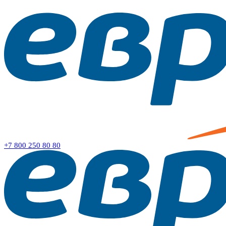
+7 800
250 80 80