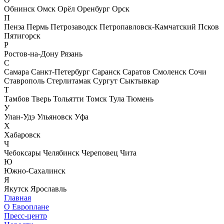
Обнинск
Омск
Орёл
Оренбург
Орск
П
Пенза
Пермь
Петрозаводск
Петропавловск-Камчатский
Псков
Пятигорск
Р
Ростов-на-Дону
Рязань
С
Самара
Санкт-Петербург
Саранск
Саратов
Смоленск
Сочи
Ставрополь
Стерлитамак
Сургут
Сыктывкар
Т
Тамбов
Тверь
Тольятти
Томск
Тула
Тюмень
У
Улан-Удэ
Ульяновск
Уфа
Х
Хабаровск
Ч
Чебоксары
Челябинск
Череповец
Чита
Ю
Южно-Сахалинск
Я
Якутск
Ярославль
Главная
О Европлане
Пресс-центр