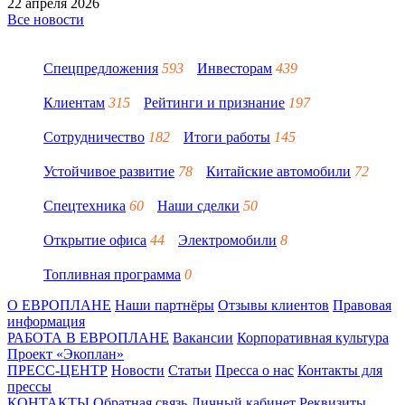
22 апреля 2026
Все новости
Спецпредложения
593
Инвесторам
439
Клиентам
315
Рейтинги и признание
197
Сотрудничество
182
Итоги работы
145
Устойчивое развитие
78
Китайские автомобили
72
Спецтехника
60
Наши сделки
50
Открытие офиса
44
Электромобили
8
Топливная программа
0
О ЕВРОПЛАНЕ
Наши партнёры
Отзывы клиентов
Правовая
информация
РАБОТА В ЕВРОПЛАНЕ
Вакансии
Корпоративная культура
Проект «Экоплан»
ПРЕСС-ЦЕНТР
Новости
Статьи
Пресса о нас
Контакты для
прессы
КОНТАКТЫ
Обратная связь
Личный кабинет
Реквизиты