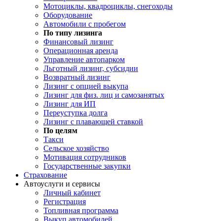
Мотоциклы, квадроциклы, снегоходы
Оборудование
Автомобили с пробегом
По типу лизинга
Финансовый лизинг
Операционная аренда
Управление автопарком
Льготный лизинг, субсидии
Возвратный лизинг
Лизинг с опцией выкупа
Лизинг для физ. лиц и самозанятых
Лизинг для ИП
Переуступка долга
Лизинг с плавающей ставкой
По целям
Такси
Сельское хозяйство
Мотивация сотрудников
Государственные закупки
Страхование
Автоуслуги и сервисы
Личный кабинет
Регистрация
Топливная программа
Выкуп автомобилей