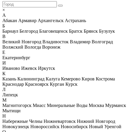
×
А
Абакан
Армавир
Архангельск
Астрахань
Б
Барнаул
Белгород
Благовещенск
Братск
Брянск
Бузулук
В
Великий Новгород
Владивосток
Владимир
Волгоград
Волжский
Вологда
Воронеж
Е
Екатеринбург
И
Иваново
Ижевск
Иркутск
К
Казань
Калининград
Калуга
Кемерово
Киров
Кострома
Краснодар
Красноярск
Курган
Курск
Л
Липецк
М
Магнитогорск
Миасс
Минеральные Воды
Москва
Мурманск
Мытищи
Н
Набережные Челны
Нижневартовск
Нижний Новгород
Новокузнецк
Новороссийск
Новосибирск
Новый Уренгой
О