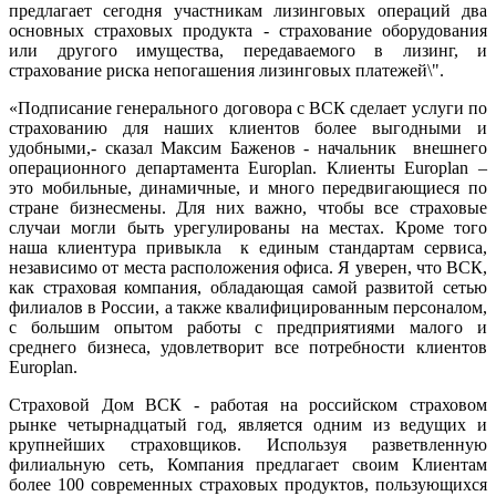
предлагает сегодня участникам лизинговых операций два
основных страховых продукта - страхование оборудования
или другого имущества, передаваемого в лизинг, и
страхование риска непогашения лизинговых платежей\".
«Подписание генерального договора с ВСК сделает услуги по
страхованию для наших клиентов более выгодными и
удобными,- сказал Максим Баженов - начальник внешнего
операционного департамента
Europlan
. Клиенты
Europlan
–
это мобильные, динамичные, и много передвигающиеся по
стране бизнесмены. Для них важно, чтобы все страховые
случаи могли быть урегулированы на местах. Кроме того
наша клиентура привыкла
к единым стандартам сервиса,
независимо от места расположения офиса. Я уверен, что ВСК,
как страховая компания, обладающая самой развитой сетью
филиалов в России, а также квалифицированным персоналом,
с большим опытом работы с предприятиями малого и
среднего бизнеса, удовлетворит все потребности клиентов
Europlan
.
Страховой Дом ВСК - работая на российском страховом
рынке четырнадцатый год, является одним из ведущих и
крупнейших страховщиков. Используя разветвленную
филиальную сеть, Компания предлагает своим Клиентам
более 100 современных страховых продуктов, пользующихся