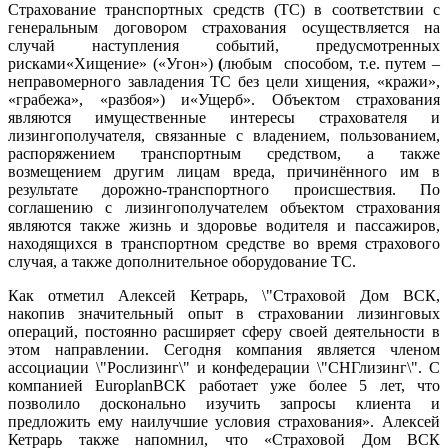
Страхование транспортных средств (ТС) в соответствии с
генеральным договором страхования осуществляется на
случай наступления событий, предусмотренных
рисками«Хищение» («Угон»)
(
любым
способом, т.е. путем –
неправомерного завладения ТС без цели хищения, «кражи»,
«грабежа», «разбоя») и«Ущерб». Объектом страхования
являются имущественные интересы страхователя и
лизингополучателя, связанные с владением, пользованием,
распоряжением транспортным средством, а также
возмещением другим лицам вреда, причинённого им в
результате дорожно-транспортного происшествия. По
соглашению с лизингополучателем объектом страхования
являются также жизнь и здоровье водителя и пассажиров,
находящихся в транспортном средстве во время страхового
случая, а также дополнительное оборудование ТС.
Как отметил Алексей Кетрарь, \"Страховой Дом ВСК,
накопив значительный опыт в страховании лизинговых
операций, постоянно расширяет сферу своей деятельности в
этом направлении. Сегодня компания является членом
ассоциации \"Рослизинг\" и конфедерации \"СНГлизинг\". С
компанией
Europlan
ВСК работает уже более 5 лет, что
позволило досконально изучить запросы клиента и
предложить ему наилучшие условия страхования». Алексей
Кетрарь также напомнил, что «Страховой Дом ВСК