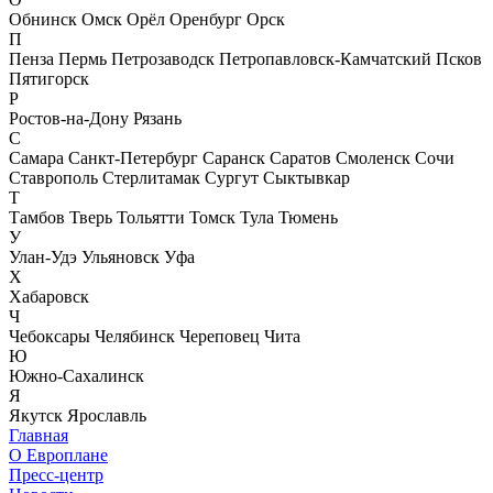
Обнинск
Омск
Орёл
Оренбург
Орск
П
Пенза
Пермь
Петрозаводск
Петропавловск-Камчатский
Псков
Пятигорск
Р
Ростов-на-Дону
Рязань
С
Самара
Санкт-Петербург
Саранск
Саратов
Смоленск
Сочи
Ставрополь
Стерлитамак
Сургут
Сыктывкар
Т
Тамбов
Тверь
Тольятти
Томск
Тула
Тюмень
У
Улан-Удэ
Ульяновск
Уфа
Х
Хабаровск
Ч
Чебоксары
Челябинск
Череповец
Чита
Ю
Южно-Сахалинск
Я
Якутск
Ярославль
Главная
О Европлане
Пресс-центр