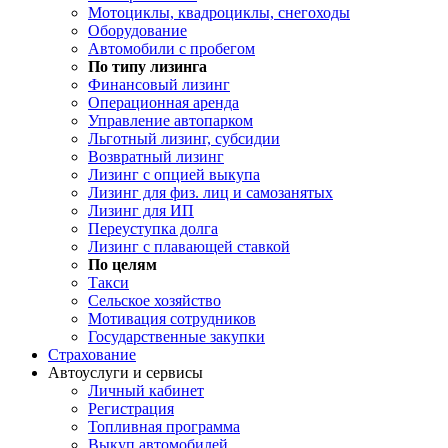
Мотоциклы, квадроциклы, снегоходы
Оборудование
Автомобили с пробегом
По типу лизинга
Финансовый лизинг
Операционная аренда
Управление автопарком
Льготный лизинг, субсидии
Возвратный лизинг
Лизинг с опцией выкупа
Лизинг для физ. лиц и самозанятых
Лизинг для ИП
Переуступка долга
Лизинг с плавающей ставкой
По целям
Такси
Сельское хозяйство
Мотивация сотрудников
Государственные закупки
Страхование
Автоуслуги и сервисы
Личный кабинет
Регистрация
Топливная программа
Выкуп автомобилей