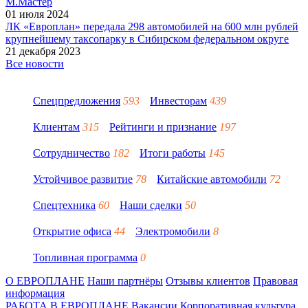
М.Мастер
01 июля 2024
ЛК «Европлан» передала 298 автомобилей на 600 млн рублей
крупнейшему таксопарку в Сибирском федеральном округе
21 декабря 2023
Все новости
Спецпредложения
593
Инвесторам
439
Клиентам
315
Рейтинги и признание
197
Сотрудничество
182
Итоги работы
145
Устойчивое развитие
78
Китайские автомобили
72
Спецтехника
60
Наши сделки
50
Открытие офиса
44
Электромобили
8
Топливная программа
0
О ЕВРОПЛАНЕ
Наши партнёры
Отзывы клиентов
Правовая
информация
РАБОТА В ЕВРОПЛАНЕ
Вакансии
Корпоративная культура