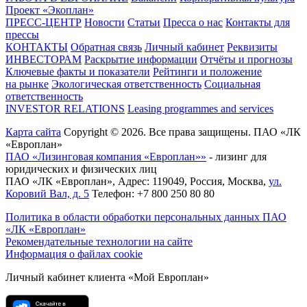
Проект «Экоплан»
ПРЕСС-ЦЕНТР
Новости
Статьи
Пресса о нас
Контакты для
прессы
КОНТАКТЫ
Обратная связь
Личный кабинет
Реквизиты
ИНВЕСТОРАМ
Раскрытие информации
Отчёты и прогнозы
Ключевые факты и показатели
Рейтинги и положение
на рынке
Экологическая ответственность
Социальная
ответственность
INVESTOR RELATIONS
Leasing programmes and services
Карта сайта
Copyright © 2026. Все права защищены. ПАО «ЛК
«Европлан»
ПАО «Лизинговая компания «Европлан»»
- лизинг для
юридических и физических лиц
ПАО «ЛК «Европлан»
, Адрес:
119049
,
Россия
,
Москва
,
ул.
Коровий Вал, д. 5
Телефон:
+7 800 250 80 80
Политика в области обработки персональных данных ПАО
«ЛК «Европлан»
Рекомендательные технологии на сайте
Информация о файлах cookie
Личный кабинет клиента «Мой Европлан»