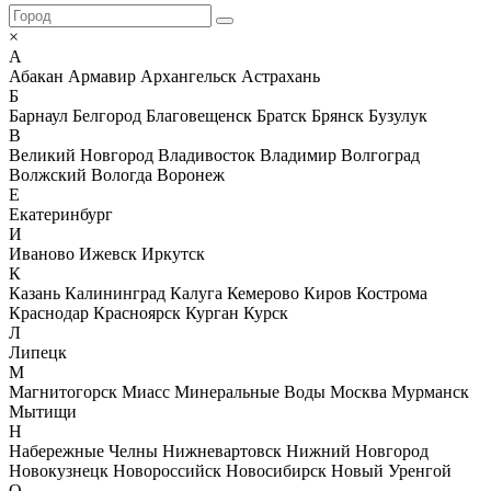
×
А
Абакан
Армавир
Архангельск
Астрахань
Б
Барнаул
Белгород
Благовещенск
Братск
Брянск
Бузулук
В
Великий Новгород
Владивосток
Владимир
Волгоград
Волжский
Вологда
Воронеж
Е
Екатеринбург
И
Иваново
Ижевск
Иркутск
К
Казань
Калининград
Калуга
Кемерово
Киров
Кострома
Краснодар
Красноярск
Курган
Курск
Л
Липецк
М
Магнитогорск
Миасс
Минеральные Воды
Москва
Мурманск
Мытищи
Н
Набережные Челны
Нижневартовск
Нижний Новгород
Новокузнецк
Новороссийск
Новосибирск
Новый Уренгой
О