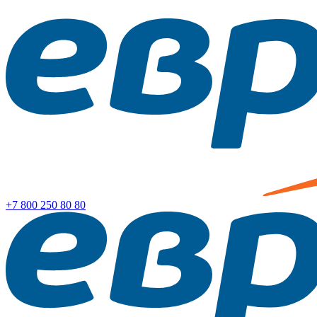
+7 800
250 80 80