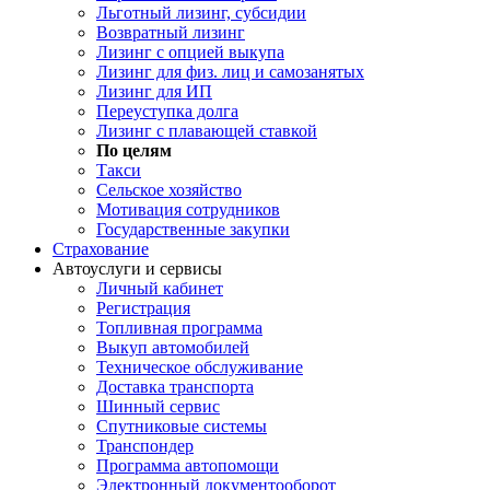
Льготный лизинг, субсидии
Возвратный лизинг
Лизинг с опцией выкупа
Лизинг для физ. лиц и самозанятых
Лизинг для ИП
Переуступка долга
Лизинг с плавающей ставкой
По целям
Такси
Сельское хозяйство
Мотивация сотрудников
Государственные закупки
Страхование
Автоуслуги и сервисы
Личный кабинет
Регистрация
Топливная программа
Выкуп автомобилей
Техническое обслуживание
Доставка транспорта
Шинный сервис
Спутниковые системы
Транспондер
Программа автопомощи
Электронный документооборот