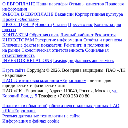
О ЕВРОПЛАНЕ
Наши партнёры
Отзывы клиентов
Правовая
информация
РАБОТА В ЕВРОПЛАНЕ
Вакансии
Корпоративная культура
Проект «Экоплан»
ПРЕСС-ЦЕНТР
Новости
Статьи
Пресса о нас
Контакты для
прессы
КОНТАКТЫ
Обратная связь
Личный кабинет
Реквизиты
ИНВЕСТОРАМ
Раскрытие информации
Отчёты и прогнозы
Ключевые факты и показатели
Рейтинги и положение
на рынке
Экологическая ответственность
Социальная
ответственность
INVESTOR RELATIONS
Leasing programmes and services
Карта сайта
Copyright © 2026. Все права защищены. ПАО «ЛК
«Европлан»
ПАО «Лизинговая компания «Европлан»»
- лизинг для
юридических и физических лиц
ПАО «ЛК «Европлан»
, Адрес:
119049
,
Россия
,
Москва
,
ул.
Коровий Вал, д. 5
Телефон:
+7 800 250 80 80
Политика в области обработки персональных данных ПАО
«ЛК «Европлан»
Рекомендательные технологии на сайте
Информация о файлах cookie