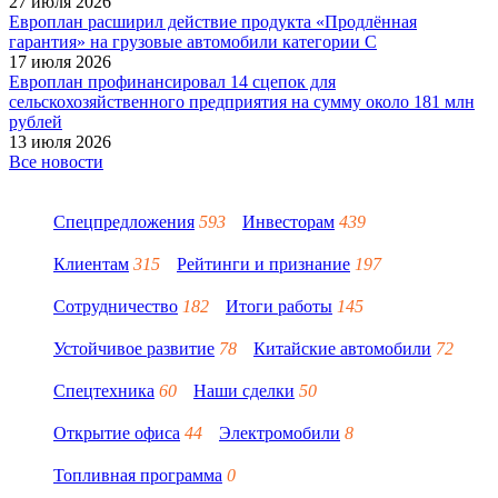
27 июля 2026
Европлан расширил действие продукта «Продлённая
гарантия» на грузовые автомобили категории C
17 июля 2026
Европлан профинансировал 14 сцепок для
сельскохозяйственного предприятия на сумму около 181 млн
рублей
13 июля 2026
Все новости
Спецпредложения
593
Инвесторам
439
Клиентам
315
Рейтинги и признание
197
Сотрудничество
182
Итоги работы
145
Устойчивое развитие
78
Китайские автомобили
72
Спецтехника
60
Наши сделки
50
Открытие офиса
44
Электромобили
8
Топливная программа
0