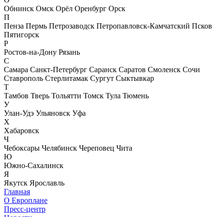
Обнинск
Омск
Орёл
Оренбург
Орск
П
Пенза
Пермь
Петрозаводск
Петропавловск-Камчатский
Псков
Пятигорск
Р
Ростов-на-Дону
Рязань
С
Самара
Санкт-Петербург
Саранск
Саратов
Смоленск
Сочи
Ставрополь
Стерлитамак
Сургут
Сыктывкар
Т
Тамбов
Тверь
Тольятти
Томск
Тула
Тюмень
У
Улан-Удэ
Ульяновск
Уфа
Х
Хабаровск
Ч
Чебоксары
Челябинск
Череповец
Чита
Ю
Южно-Сахалинск
Я
Якутск
Ярославль
Главная
О Европлане
Пресс-центр