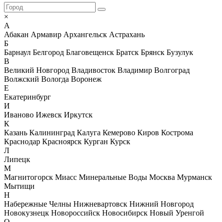
×
А
Абакан
Армавир
Архангельск
Астрахань
Б
Барнаул
Белгород
Благовещенск
Братск
Брянск
Бузулук
В
Великий Новгород
Владивосток
Владимир
Волгоград
Волжский
Вологда
Воронеж
Е
Екатеринбург
И
Иваново
Ижевск
Иркутск
К
Казань
Калининград
Калуга
Кемерово
Киров
Кострома
Краснодар
Красноярск
Курган
Курск
Л
Липецк
М
Магнитогорск
Миасс
Минеральные Воды
Москва
Мурманск
Мытищи
Н
Набережные Челны
Нижневартовск
Нижний Новгород
Новокузнецк
Новороссийск
Новосибирск
Новый Уренгой
О