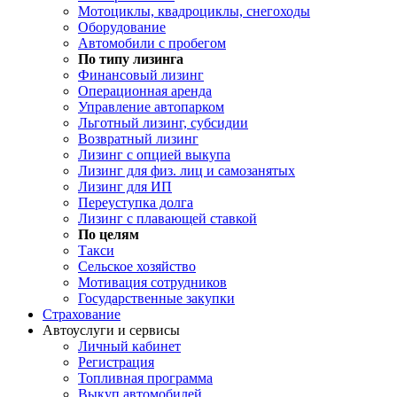
Мотоциклы, квадроциклы, снегоходы
Оборудование
Автомобили с пробегом
По типу лизинга
Финансовый лизинг
Операционная аренда
Управление автопарком
Льготный лизинг, субсидии
Возвратный лизинг
Лизинг с опцией выкупа
Лизинг для физ. лиц и самозанятых
Лизинг для ИП
Переуступка долга
Лизинг с плавающей ставкой
По целям
Такси
Сельское хозяйство
Мотивация сотрудников
Государственные закупки
Страхование
Автоуслуги и сервисы
Личный кабинет
Регистрация
Топливная программа
Выкуп автомобилей