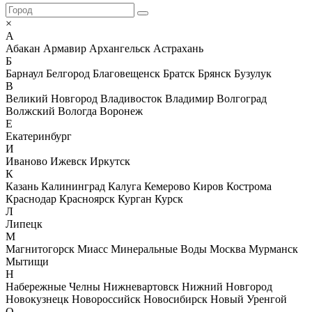
×
А
Абакан
Армавир
Архангельск
Астрахань
Б
Барнаул
Белгород
Благовещенск
Братск
Брянск
Бузулук
В
Великий Новгород
Владивосток
Владимир
Волгоград
Волжский
Вологда
Воронеж
Е
Екатеринбург
И
Иваново
Ижевск
Иркутск
К
Казань
Калининград
Калуга
Кемерово
Киров
Кострома
Краснодар
Красноярск
Курган
Курск
Л
Липецк
М
Магнитогорск
Миасс
Минеральные Воды
Москва
Мурманск
Мытищи
Н
Набережные Челны
Нижневартовск
Нижний Новгород
Новокузнецк
Новороссийск
Новосибирск
Новый Уренгой
О