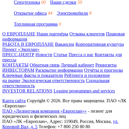
Спецтехника
60
Наши сделки
50
Открытие офиса
44
Электромобили
8
Топливная программа
0
О ЕВРОПЛАНЕ
Наши партнёры
Отзывы клиентов
Правовая
информация
РАБОТА В ЕВРОПЛАНЕ
Вакансии
Корпоративная культура
Проект «Экоплан»
ПРЕСС-ЦЕНТР
Новости
Статьи
Пресса о нас
Контакты для
прессы
КОНТАКТЫ
Обратная связь
Личный кабинет
Реквизиты
ИНВЕСТОРАМ
Раскрытие информации
Отчёты и прогнозы
Ключевые факты и показатели
Рейтинги и положение
на рынке
Экологическая ответственность
Социальная
ответственность
INVESTOR RELATIONS
Leasing programmes and services
Карта сайта
Copyright © 2026. Все права защищены. ПАО «ЛК
«Европлан»
ПАО «Лизинговая компания «Европлан»»
- лизинг для
юридических и физических лиц
ПАО «ЛК «Европлан»
, Адрес:
119049
,
Россия
,
Москва
,
ул.
Коровий Вал, д. 5
Телефон:
+7 800 250 80 80