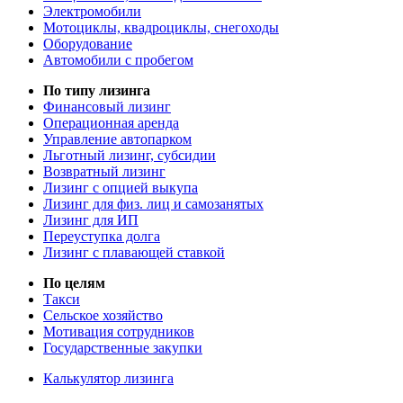
Электромобили
Мотоциклы, квадроциклы, снегоходы
Оборудование
Автомобили с пробегом
По типу лизинга
Финансовый лизинг
Операционная аренда
Управление автопарком
Льготный лизинг, субсидии
Возвратный лизинг
Лизинг с опцией выкупа
Лизинг для физ. лиц и самозанятых
Лизинг для ИП
Переуступка долга
Лизинг с плавающей ставкой
По целям
Такси
Сельское хозяйство
Мотивация сотрудников
Государственные закупки
Калькулятор лизинга