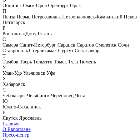
Обнинск
Омск
Орёл
Оренбург
Орск
П
Пенза
Пермь
Петрозаводск
Петропавловск-Камчатский
Псков
Пятигорск
Р
Ростов-на-Дону
Рязань
С
Самара
Санкт-Петербург
Саранск
Саратов
Смоленск
Сочи
Ставрополь
Стерлитамак
Сургут
Сыктывкар
Т
Тамбов
Тверь
Тольятти
Томск
Тула
Тюмень
У
Улан-Удэ
Ульяновск
Уфа
Х
Хабаровск
Ч
Чебоксары
Челябинск
Череповец
Чита
Ю
Южно-Сахалинск
Я
Якутск
Ярославль
Главная
О Европлане
Пресс-центр