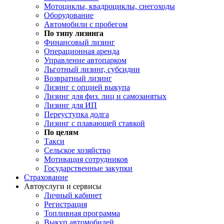
Мотоциклы, квадроциклы, снегоходы
Оборудование
Автомобили с пробегом
По типу лизинга
Финансовый лизинг
Операционная аренда
Управление автопарком
Льготный лизинг, субсидии
Возвратный лизинг
Лизинг с опцией выкупа
Лизинг для физ. лиц и самозанятых
Лизинг для ИП
Переуступка долга
Лизинг с плавающей ставкой
По целям
Такси
Сельское хозяйство
Мотивация сотрудников
Государственные закупки
Страхование
Автоуслуги и сервисы
Личный кабинет
Регистрация
Топливная программа
Выкуп автомобилей