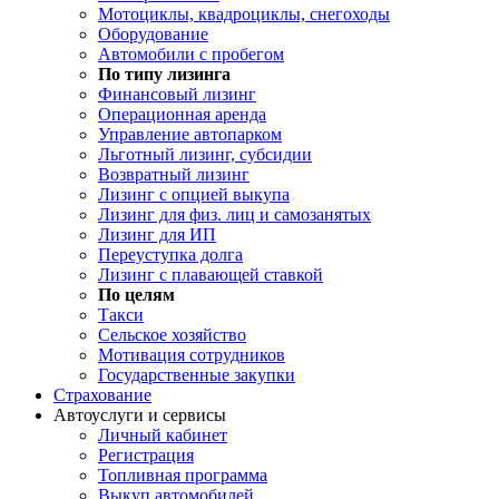
Мотоциклы, квадроциклы, снегоходы
Оборудование
Автомобили с пробегом
По типу лизинга
Финансовый лизинг
Операционная аренда
Управление автопарком
Льготный лизинг, субсидии
Возвратный лизинг
Лизинг с опцией выкупа
Лизинг для физ. лиц и самозанятых
Лизинг для ИП
Переуступка долга
Лизинг с плавающей ставкой
По целям
Такси
Сельское хозяйство
Мотивация сотрудников
Государственные закупки
Страхование
Автоуслуги и сервисы
Личный кабинет
Регистрация
Топливная программа
Выкуп автомобилей