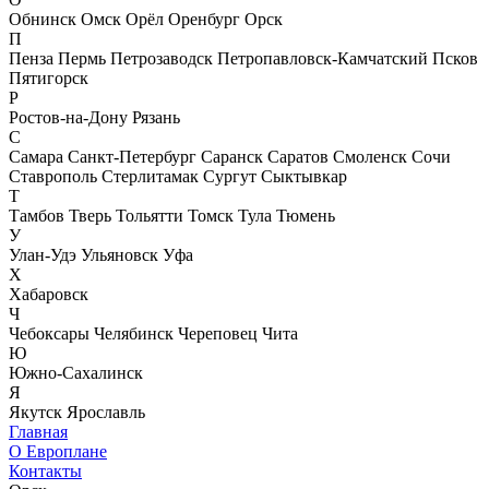
Обнинск
Омск
Орёл
Оренбург
Орск
П
Пенза
Пермь
Петрозаводск
Петропавловск-Камчатский
Псков
Пятигорск
Р
Ростов-на-Дону
Рязань
С
Самара
Санкт-Петербург
Саранск
Саратов
Смоленск
Сочи
Ставрополь
Стерлитамак
Сургут
Сыктывкар
Т
Тамбов
Тверь
Тольятти
Томск
Тула
Тюмень
У
Улан-Удэ
Ульяновск
Уфа
Х
Хабаровск
Ч
Чебоксары
Челябинск
Череповец
Чита
Ю
Южно-Сахалинск
Я
Якутск
Ярославль
Главная
О Европлане
Контакты