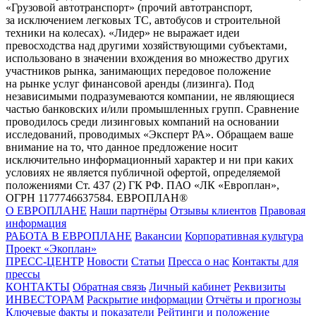
«Грузовой автотранспорт» (прочий автотранспорт,
за исключением легковых ТС, автобусов и строительной
техники на колесах). «Лидер» не выражает идеи
превосходства над другими хозяйствующими субъектами,
использовано в значении вхождения во множество других
участников рынка, занимающих передовое положение
на рынке услуг финансовой аренды (лизинга). Под
независимыми подразумеваются компании, не являющиеся
частью банковских и/или промышленных групп. Сравнение
проводилось среди лизинговых компаний на основании
исследований, проводимых «Эксперт РА». Обращаем ваше
внимание на то, что данное предложение носит
исключительно информационный характер и ни при каких
условиях не является публичной офертой, определяемой
положениями Ст. 437 (2) ГК РФ. ПАО «ЛК «Европлан»,
ОГРН 1177746637584. ЕВРОПЛАН®
О ЕВРОПЛАНЕ
Наши партнёры
Отзывы клиентов
Правовая
информация
РАБОТА В ЕВРОПЛАНЕ
Вакансии
Корпоративная культура
Проект «Экоплан»
ПРЕСС-ЦЕНТР
Новости
Статьи
Пресса о нас
Контакты для
прессы
КОНТАКТЫ
Обратная связь
Личный кабинет
Реквизиты
ИНВЕСТОРАМ
Раскрытие информации
Отчёты и прогнозы
Ключевые факты и показатели
Рейтинги и положение