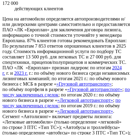
172 000
действующих клиентов
Цена на автомобили определяется автопроизводителями и/
или дилерскими центрами самостоятельно и предоставляется
ПАО «ЛК «Европлан» для заключения договора лизинга,
информацию о точной стоимости уточняйте у менеджера
Европлана. 87% клиентов готовы рекомендовать Европлан:
По результатам 7 853 ответов опрошенных клиентов в 2025
году. Стоимость информационной услуги по подбору ТС
составляет 13 500 руб. для легковых ТС и 27 000 руб. для
спецтехники, прицепов/полуприцепов и коммерческих ТС.
ПАО «ЛК «Европлан» признан лидером: по итогам
2024
г.
г. и
2023 г.
г.: по объёму нового бизнеса среди независимых
лизинговых компаний; по итогам 2021 г.: по объёму нового
бизнеса с МСБ в разрезе «
«Грузовой автотранспорт»
;
по объёму портфеля в разрезе «
«Грузовой автотранспорт»
;
по
числу заключенных сделок
; по итогам 2020 г.: по объёму
нового бизнеса в разрезе «
«Легковой автотранспорт»
;
по
числу заключенных сделок
; по итогам 2019 г.: по объёму
нового бизнеса в разрезе «
«Легковой автотранспорт»
.
Сегмент «Автолизинг» включает предметы лизинга:
«Легковые автомобили» (только определение «легковой»
по строке 3 ПТС «Тип ТС»); «Автобусы и троллейбусы»
(только определение «автобусы» по строке 3 ПТС «Тип ТС»);