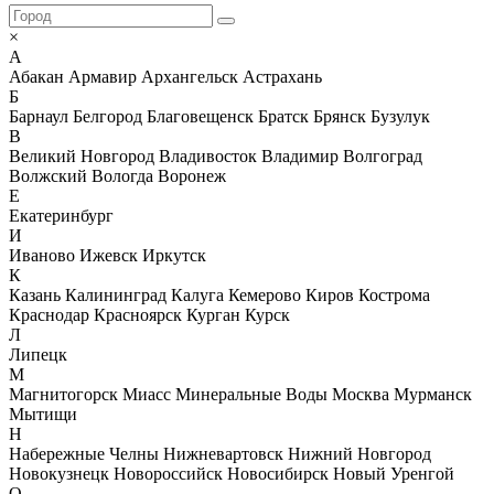
×
А
Абакан
Армавир
Архангельск
Астрахань
Б
Барнаул
Белгород
Благовещенск
Братск
Брянск
Бузулук
В
Великий Новгород
Владивосток
Владимир
Волгоград
Волжский
Вологда
Воронеж
Е
Екатеринбург
И
Иваново
Ижевск
Иркутск
К
Казань
Калининград
Калуга
Кемерово
Киров
Кострома
Краснодар
Красноярск
Курган
Курск
Л
Липецк
М
Магнитогорск
Миасс
Минеральные Воды
Москва
Мурманск
Мытищи
Н
Набережные Челны
Нижневартовск
Нижний Новгород
Новокузнецк
Новороссийск
Новосибирск
Новый Уренгой
О