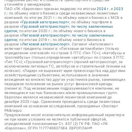
уточняйте у менеджеров.
ПАО «ЛК «Европлан» признан лидером: по итогам
2024 г.
и
2023
г.
: по объему нового бизнеса среди независимых лизинговых
компаний; по итогам 2021 г.: по объёму нового бизнеса с МСБ в
разрезе
«Грузовой автотранспорт»
; по объёму портфеля в
разрезе
«Грузовой автотранспорт»
;
по числу заключенных
сделок
; по итогам 2020 г.: по объёму нового бизнеса в
разрезе
«Легковой автотранспорт»
;
по числу заключенных
сделок
; по итогам 2019 г.: по объёму нового бизнеса в
разрезе
«Легковой автотранспорт»
. Сегмент «Автолизинг»
включает предметы лизинга: «Легковые автомобили» (только
определение «легковой» по строке 3 ПТС «Тип ТС»); «Автобусы и
троллейбусы» (только определение «автобусы» по строке 3 ПТС
«Тип ТС»); «Грузовой автотранспорт» (прочий автотранспорт, за
исключением легковых ТС, автобусов и строительной техники на
колесах). «Лидер» не выражает идеи превосходства над другими
хозяйствующими субъектами, использовано в значении
вхождения во множество других участников рынка, занимающих
передовое положение на рынке услуг финансовой аренды
(лизинга). Под независимыми подразумеваются компании, не
являющиеся частью банковских и/или промышленных групп.
Европлан являлся независимой лизинговой компанией до
декабря 2025 года. Сравнение проводилось среди лизинговых
компаний на основании исследований, проводимых «Эксперт
РА&raquo.
Предложение носит исключительно информационный характер и
ни при каких условиях не является публичной офертой,
определяемой положениями Ст. 437 (2) ГК РФ. ПАО «ЛК
«Европлан», ОГРН 1177746637584. ЕВРОПЛАН®