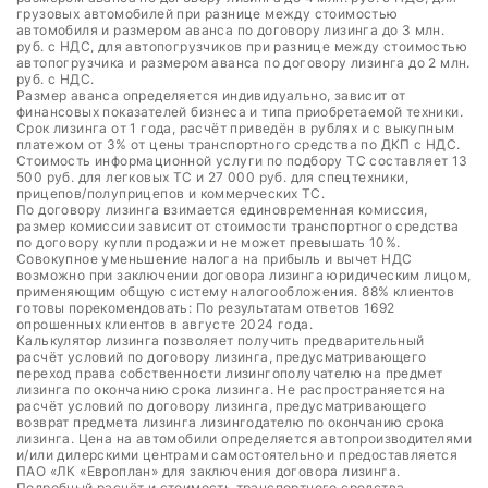
грузовых автомобилей при разнице между стоимостью
автомобиля и размером аванса по договору лизинга до 3 млн.
руб. с НДС, для автопогрузчиков при разнице между стоимостью
автопогрузчика и размером аванса по договору лизинга до 2 млн.
руб. с НДС.
Размер аванса определяется индивидуально, зависит от
финансовых показателей бизнеса и типа приобретаемой техники.
Срок лизинга от 1 года, расчёт приведён в рублях и с выкупным
платежом от 3% от цены транспортного средства по ДКП с НДС.
Стоимость информационной услуги по подбору ТС составляет 13
500 руб. для легковых ТС и 27 000 руб. для спецтехники,
прицепов/полуприцепов и коммерческих ТС.
По договору лизинга взимается единовременная комиссия,
размер комиссии зависит от стоимости транспортного средства
по договору купли продажи и не может превышать 10%.
Совокупное уменьшение налога на прибыль и вычет НДС
возможно при заключении договора лизинга юридическим лицом,
применяющим общую систему налогообложения. 88% клиентов
готовы порекомендовать: По результатам ответов 1692
опрошенных клиентов в августе 2024 года.
Калькулятор лизинга позволяет получить предварительный
расчёт условий по договору лизинга, предусматривающего
переход права собственности лизингополучателю на предмет
лизинга по окончанию срока лизинга. Не распространяется на
расчёт условий по договору лизинга, предусматривающего
возврат предмета лизинга лизингодателю по окончанию срока
лизинга. Цена на автомобили определяется автопроизводителями
и/или дилерскими центрами самостоятельно и предоставляется
ПАО «ЛК «Европлан» для заключения договора лизинга.
Подробный расчёт и стоимость транспортного средства