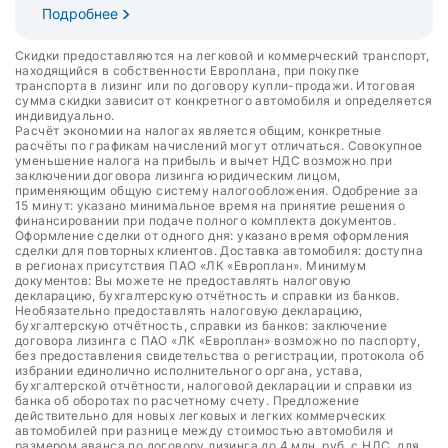
Подробнее
Скидки предоставляются на легковой и коммерческий транспорт,
находящийся в собственности Европлана, при покупке
транспорта в лизинг или по договору купли-продажи. Итоговая
сумма скидки зависит от конкретного автомобиля и определяется
индивидуально.
Расчёт экономии на налогах является общим, конкретные
расчёты по графикам начислений могут отличаться. Совокупное
уменьшение налога на прибыль и вычет НДС возможно при
заключении договора лизинга юридическим лицом,
применяющим общую систему налогообложения. Одобрение за
15 минут: указано минимальное время на принятие решения о
финансировании при подаче полного комплекта документов.
Оформление сделки от одного дня: указано время оформления
сделки для повторных клиентов. Доставка автомобиля: доступна
в регионах присутствия ПАО «ЛК «Европлан». Минимум
документов: Вы можете не предоставлять налоговую
декларацию, бухгалтерскую отчётность и справки из банков.
Необязательно предоставлять налоговую декларацию,
бухгалтерскую отчётность, справки из банков: заключение
договора лизинга с ПАО «ЛК «Европлан» возможно по паспорту,
без предоставления свидетельства о регистрации, протокола об
избрании единолично исполнительного органа, устава,
бухгалтерской отчётности, налоговой декларации и справки из
банка об оборотах по расчетному счету. Предложение
действительно для новых легковых и легких коммерческих
автомобилей при разнице между стоимостью автомобиля и
размером аванса по договору лизинга до 4 млн. руб. с НДС, для