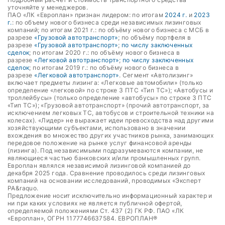
уточняйте у менеджеров.
ПАО «ЛК «Европлан» признан лидером: по итогам
2024 г.
и
2023
г.
: по объему нового бизнеса среди независимых лизинговых
компаний; по итогам 2021 г.: по объёму нового бизнеса с МСБ в
разрезе
«Грузовой автотранспорт»
; по объёму портфеля в
разрезе
«Грузовой автотранспорт»
;
по числу заключенных
сделок
; по итогам 2020 г.: по объёму нового бизнеса в
разрезе
«Легковой автотранспорт»
;
по числу заключенных
сделок
; по итогам 2019 г.: по объёму нового бизнеса в
разрезе
«Легковой автотранспорт»
. Сегмент «Автолизинг»
включает предметы лизинга: «Легковые автомобили» (только
определение «легковой» по строке 3 ПТС «Тип ТС»); «Автобусы и
троллейбусы» (только определение «автобусы» по строке 3 ПТС
«Тип ТС»); «Грузовой автотранспорт» (прочий автотранспорт, за
исключением легковых ТС, автобусов и строительной техники на
колесах). «Лидер» не выражает идеи превосходства над другими
хозяйствующими субъектами, использовано в значении
вхождения во множество других участников рынка, занимающих
передовое положение на рынке услуг финансовой аренды
(лизинга). Под независимыми подразумеваются компании, не
являющиеся частью банковских и/или промышленных групп.
Европлан являлся независимой лизинговой компанией до
декабря 2025 года. Сравнение проводилось среди лизинговых
компаний на основании исследований, проводимых «Эксперт
РА&raquo.
Предложение носит исключительно информационный характер и
ни при каких условиях не является публичной офертой,
определяемой положениями Ст. 437 (2) ГК РФ. ПАО «ЛК
«Европлан», ОГРН 1177746637584. ЕВРОПЛАН®