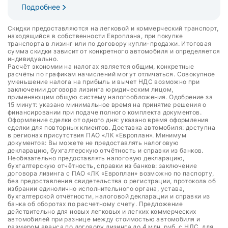
Подробнее
Скидки предоставляются на легковой и коммерческий транспорт,
находящийся в собственности Европлана, при покупке
транспорта в лизинг или по договору купли-продажи. Итоговая
сумма скидки зависит от конкретного автомобиля и определяется
индивидуально.
Расчёт экономии на налогах является общим, конкретные
расчёты по графикам начислений могут отличаться. Совокупное
уменьшение налога на прибыль и вычет НДС возможно при
заключении договора лизинга юридическим лицом,
применяющим общую систему налогообложения. Одобрение за
15 минут: указано минимальное время на принятие решения о
финансировании при подаче полного комплекта документов.
Оформление сделки от одного дня: указано время оформления
сделки для повторных клиентов. Доставка автомобиля: доступна
в регионах присутствия ПАО «ЛК «Европлан». Минимум
документов: Вы можете не предоставлять налоговую
декларацию, бухгалтерскую отчётность и справки из банков.
Необязательно предоставлять налоговую декларацию,
бухгалтерскую отчётность, справки из банков: заключение
договора лизинга с ПАО «ЛК «Европлан» возможно по паспорту,
без предоставления свидетельства о регистрации, протокола об
избрании единолично исполнительного органа, устава,
бухгалтерской отчётности, налоговой декларации и справки из
банка об оборотах по расчетному счету. Предложение
действительно для новых легковых и легких коммерческих
автомобилей при разнице между стоимостью автомобиля и
размером аванса по договору лизинга до 4 млн. руб. с НДС, для