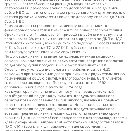
грузовых автомобилей при разнице между стоимостью
автомобиля и размером аванса по договору лизинга до 3 млн.
руб. с НДС, для автопогрузчиков при разнице между стоимостью
автопогрузчика и размером аванса по договору лизинга до 2 млн.
руб. с НДС.
Размер аванса определяется индивидуально, зависит от
финансовых показателей бизнеса и типа приобретаемой техники.
Срок лизинга от 1 года, расчёт приведён в рублях и с выкупным
платежом от 3% от цены транспортного средства по ДКП с НДС.
Стоимость информационной услуги по подбору ТС составляет 13
500 руб. для легковых ТС и 27 000 руб. для спецтехники,
прицепов/полуприцепов и коммерческих ТС.
По договору лизинга взимается единовременная комиссия,
размер комиссии зависит от стоимости транспортного средства
по договору купли продажи и не может превышать 10%.
Совокупное уменьшение налога на прибыль и вычет НДС
возможно при заключении договора лизинга юридическим лицом,
применяющим общую систему налогообложения. 88% клиентов
готовы порекомендовать: По результатам ответов 1692
опрошенных клиентов в августе 2024 года.
Калькулятор лизинга позволяет получить предварительный
расчёт условий по договору лизинга, предусматривающего
переход права собственности лизингополучателю на предмет
лизинга по окончанию срока лизинга. Не распространяется на
расчёт условий по договору лизинга, предусматривающего
возврат предмета лизинга лизингодателю по окончанию срока
лизинга. Цена на автомобили определяется автопроизводителями
и/или дилерскими центрами самостоятельно и предоставляется
ПАО «ЛК «Европлан» для заключения договора лизинга.
Подробный расчёт и стоимость транспортного средства