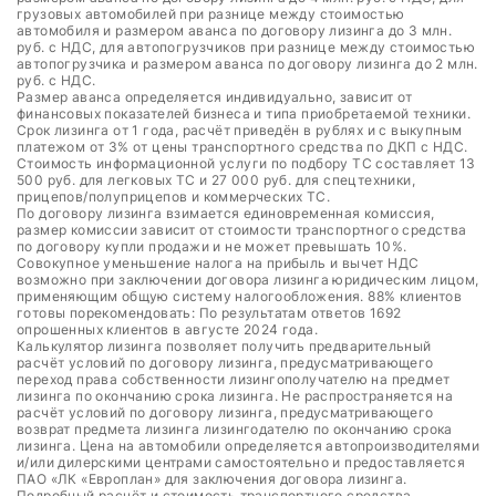
грузовых автомобилей при разнице между стоимостью
автомобиля и размером аванса по договору лизинга до 3 млн.
руб. с НДС, для автопогрузчиков при разнице между стоимостью
автопогрузчика и размером аванса по договору лизинга до 2 млн.
руб. с НДС.
Размер аванса определяется индивидуально, зависит от
финансовых показателей бизнеса и типа приобретаемой техники.
Срок лизинга от 1 года, расчёт приведён в рублях и с выкупным
платежом от 3% от цены транспортного средства по ДКП с НДС.
Стоимость информационной услуги по подбору ТС составляет 13
500 руб. для легковых ТС и 27 000 руб. для спецтехники,
прицепов/полуприцепов и коммерческих ТС.
По договору лизинга взимается единовременная комиссия,
размер комиссии зависит от стоимости транспортного средства
по договору купли продажи и не может превышать 10%.
Совокупное уменьшение налога на прибыль и вычет НДС
возможно при заключении договора лизинга юридическим лицом,
применяющим общую систему налогообложения. 88% клиентов
готовы порекомендовать: По результатам ответов 1692
опрошенных клиентов в августе 2024 года.
Калькулятор лизинга позволяет получить предварительный
расчёт условий по договору лизинга, предусматривающего
переход права собственности лизингополучателю на предмет
лизинга по окончанию срока лизинга. Не распространяется на
расчёт условий по договору лизинга, предусматривающего
возврат предмета лизинга лизингодателю по окончанию срока
лизинга. Цена на автомобили определяется автопроизводителями
и/или дилерскими центрами самостоятельно и предоставляется
ПАО «ЛК «Европлан» для заключения договора лизинга.
Подробный расчёт и стоимость транспортного средства