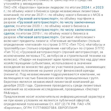
уточняйте у менеджеров.
ПАО «ЛК «Европлан» признан лидером: по итогам
2024 г.
и
2023
г.
: по объему нового бизнеса среди независимых лизинговых
компаний; по итогам 2021 г.: по объёму нового бизнеса с МСБ в
разрезе
«Грузовой автотранспорт»
; по объёму портфеля в
разрезе
«Грузовой автотранспорт»
;
по числу заключенных
сделок
; по итогам 2020 г.: по объёму нового бизнеса в
разрезе
«Легковой автотранспорт»
;
по числу заключенных
сделок
; по итогам 2019 г.: по объёму нового бизнеса в
разрезе
«Легковой автотранспорт»
. Сегмент «Автолизинг»
включает предметы лизинга: «Легковые автомобили» (только
определение «легковой» по строке 3 ПТС «Тип ТС»); «Автобусы и
троллейбусы» (только определение «автобусы» по строке 3 ПТС
«Тип ТС»); «Грузовой автотранспорт» (прочий автотранспорт, за
исключением легковых ТС, автобусов и строительной техники на
колесах). «Лидер» не выражает идеи превосходства над другими
хозяйствующими субъектами, использовано в значении
вхождения во множество других участников рынка, занимающих
передовое положение на рынке услуг финансовой аренды
(лизинга). Под независимыми подразумеваются компании, не
являющиеся частью банковских и/или промышленных групп.
Европлан являлся независимой лизинговой компанией до
декабря 2025 года. Сравнение проводилось среди лизинговых
компаний на основании исследований, проводимых «Эксперт
РА&raquo.
Предложение носит исключительно информационный характер и
ни при каких условиях не является публичной офертой,
определяемой положениями Ст. 437 (2) ГК РФ. ПАО «ЛК
«Европлан», ОГРН 1177746637584. ЕВРОПЛАН®