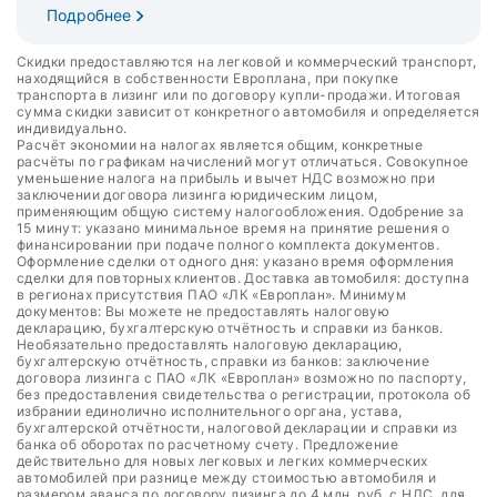
Подробнее
Скидки предоставляются на легковой и коммерческий транспорт,
находящийся в собственности Европлана, при покупке
транспорта в лизинг или по договору купли-продажи. Итоговая
сумма скидки зависит от конкретного автомобиля и определяется
индивидуально.
Расчёт экономии на налогах является общим, конкретные
расчёты по графикам начислений могут отличаться. Совокупное
уменьшение налога на прибыль и вычет НДС возможно при
заключении договора лизинга юридическим лицом,
применяющим общую систему налогообложения. Одобрение за
15 минут: указано минимальное время на принятие решения о
финансировании при подаче полного комплекта документов.
Оформление сделки от одного дня: указано время оформления
сделки для повторных клиентов. Доставка автомобиля: доступна
в регионах присутствия ПАО «ЛК «Европлан». Минимум
документов: Вы можете не предоставлять налоговую
декларацию, бухгалтерскую отчётность и справки из банков.
Необязательно предоставлять налоговую декларацию,
бухгалтерскую отчётность, справки из банков: заключение
договора лизинга с ПАО «ЛК «Европлан» возможно по паспорту,
без предоставления свидетельства о регистрации, протокола об
избрании единолично исполнительного органа, устава,
бухгалтерской отчётности, налоговой декларации и справки из
банка об оборотах по расчетному счету. Предложение
действительно для новых легковых и легких коммерческих
автомобилей при разнице между стоимостью автомобиля и
размером аванса по договору лизинга до 4 млн. руб. с НДС, для