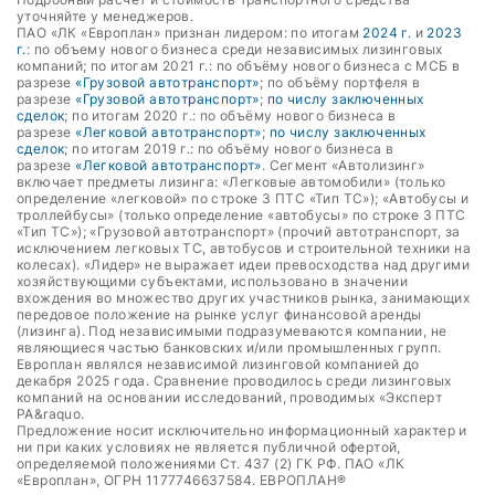
уточняйте у менеджеров.
ПАО «ЛК «Европлан» признан лидером: по итогам
2024 г.
и
2023
г.
: по объему нового бизнеса среди независимых лизинговых
компаний; по итогам 2021 г.: по объёму нового бизнеса с МСБ в
разрезе
«Грузовой автотранспорт»
; по объёму портфеля в
разрезе
«Грузовой автотранспорт»
;
по числу заключенных
сделок
; по итогам 2020 г.: по объёму нового бизнеса в
разрезе
«Легковой автотранспорт»
;
по числу заключенных
сделок
; по итогам 2019 г.: по объёму нового бизнеса в
разрезе
«Легковой автотранспорт»
. Сегмент «Автолизинг»
включает предметы лизинга: «Легковые автомобили» (только
определение «легковой» по строке 3 ПТС «Тип ТС»); «Автобусы и
троллейбусы» (только определение «автобусы» по строке 3 ПТС
«Тип ТС»); «Грузовой автотранспорт» (прочий автотранспорт, за
исключением легковых ТС, автобусов и строительной техники на
колесах). «Лидер» не выражает идеи превосходства над другими
хозяйствующими субъектами, использовано в значении
вхождения во множество других участников рынка, занимающих
передовое положение на рынке услуг финансовой аренды
(лизинга). Под независимыми подразумеваются компании, не
являющиеся частью банковских и/или промышленных групп.
Европлан являлся независимой лизинговой компанией до
декабря 2025 года. Сравнение проводилось среди лизинговых
компаний на основании исследований, проводимых «Эксперт
РА&raquo.
Предложение носит исключительно информационный характер и
ни при каких условиях не является публичной офертой,
определяемой положениями Ст. 437 (2) ГК РФ. ПАО «ЛК
«Европлан», ОГРН 1177746637584. ЕВРОПЛАН®