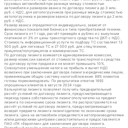
грузовых автомобилей при разнице между стоимостью
автомобиля и размером аванса по договору лизинга до 3 млн.
руб. с НДС, для автопогрузчиков при разнице между стоимостью
автопогрузчика и размером аванса по договору лизинга до 2 млн.
руб. с НДС.
Размер аванса определяется индивидуально, зависит от
финансовых показателей бизнеса и типа приобретаемой техники.
Срок лизинга от 1 года, расчёт приведён в рублях и с выкупным
платежом от 3% от цены транспортного средства по ДКП с НДС.
Стоимость информационной услуги по подбору ТС составляет 13
500 руб. для легковых ТС и 27 000 руб. для спецтехники,
прицепов/полуприцепов и коммерческих ТС.
По договору лизинга взимается единовременная комиссия,
размер комиссии зависит от стоимости транспортного средства
по договору купли продажи и не может превышать 10%.
Совокупное уменьшение налога на прибыль и вычет НДС
возможно при заключении договора лизинга юридическим лицом,
применяющим общую систему налогообложения. 88% клиентов
готовы порекомендовать: По результатам ответов 1692
опрошенных клиентов в августе 2024 года.
Калькулятор лизинга позволяет получить предварительный
расчёт условий по договору лизинга, предусматривающего
переход права собственности лизингополучателю на предмет
лизинга по окончанию срока лизинга. Не распространяется на
расчёт условий по договору лизинга, предусматривающего
возврат предмета лизинга лизингодателю по окончанию срока
лизинга. Цена на автомобили определяется автопроизводителями
и/или дилерскими центрами самостоятельно и предоставляется
ПАО «ЛК «Европлан» для заключения договора лизинга.
Подробный расчёт и стоимость транспортного средства