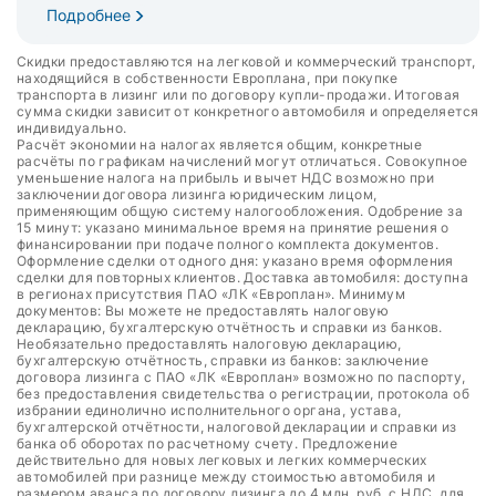
Подробнее
Скидки предоставляются на легковой и коммерческий транспорт,
находящийся в собственности Европлана, при покупке
транспорта в лизинг или по договору купли-продажи. Итоговая
сумма скидки зависит от конкретного автомобиля и определяется
индивидуально.
Расчёт экономии на налогах является общим, конкретные
расчёты по графикам начислений могут отличаться. Совокупное
уменьшение налога на прибыль и вычет НДС возможно при
заключении договора лизинга юридическим лицом,
применяющим общую систему налогообложения. Одобрение за
15 минут: указано минимальное время на принятие решения о
финансировании при подаче полного комплекта документов.
Оформление сделки от одного дня: указано время оформления
сделки для повторных клиентов. Доставка автомобиля: доступна
в регионах присутствия ПАО «ЛК «Европлан». Минимум
документов: Вы можете не предоставлять налоговую
декларацию, бухгалтерскую отчётность и справки из банков.
Необязательно предоставлять налоговую декларацию,
бухгалтерскую отчётность, справки из банков: заключение
договора лизинга с ПАО «ЛК «Европлан» возможно по паспорту,
без предоставления свидетельства о регистрации, протокола об
избрании единолично исполнительного органа, устава,
бухгалтерской отчётности, налоговой декларации и справки из
банка об оборотах по расчетному счету. Предложение
действительно для новых легковых и легких коммерческих
автомобилей при разнице между стоимостью автомобиля и
размером аванса по договору лизинга до 4 млн. руб. с НДС, для