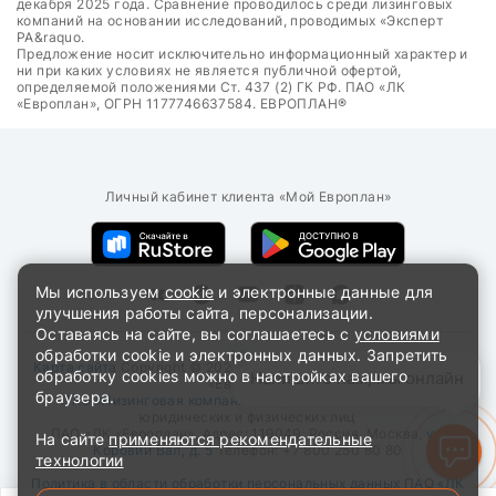
декабря 2025 года. Сравнение проводилось среди лизинговых
компаний на основании исследований, проводимых «Эксперт
РА&raquo.
Предложение носит исключительно информационный характер и
ни при каких условиях не является публичной офертой,
определяемой положениями Ст. 437 (2) ГК РФ. ПАО «ЛК
«Европлан», ОГРН 1177746637584. ЕВРОПЛАН®
Личный кабинет клиента «Мой Европлан»
Мы используем
cookie
и электронные данные для
улучшения работы сайта, персонализации.
Оставаясь на сайте, вы соглашаетесь с
условиями
обработки cookie и электронных данных. Запретить
Карта сайта
Copyright © 2026. Все права защищены. ПАО «ЛК
обработку cookies можно в настройках вашего
Напишите нам, мы онлайн
«Европлан»
браузера.
ПАО «Лизинговая компания «Европлан»»
- лизинг для
юридических и физических лиц
ПАО «ЛК «Европлан»
, Адрес:
119049
,
Россия
,
Москва
,
ул.
На сайте
применяются рекомендательные
Коровий Вал, д. 5
Телефон:
+7 800 250 80 80
технологии
Политика в области обработки персональных данных ПАО «ЛК