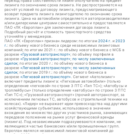
переход права собственности лизингополучателю на предмет
лизинга по окончанию срока лизинга. Не распространяется на
расчёт условий по договору лизинга, предусматривающего
возврат предмета лизинга лизингодателю по окончанию срока
лизинга. Цена на автомобили определяется автопроизводителями
и/или дилерскими центрами самостоятельно и предоставляется
ПАО «ЛК «Европлан» для заключения договора лизинга.
Подробный расчёт и стоимость транспортного средства
уточняйте у менеджеров.
ПАО «ЛК «Европлан» признан лидером: по итогам
2024 г.
и
2023
г.
: по объему нового бизнеса среди независимых лизинговых
компаний; по итогам 2021 г.: по объёму нового бизнеса с МСБ в
разрезе
«Грузовой автотранспорт»
; по объёму портфеля в
разрезе
«Грузовой автотранспорт»
;
по числу заключенных
сделок
; по итогам 2020 г.: по объёму нового бизнеса в
разрезе
«Легковой автотранспорт»
;
по числу заключенных
сделок
; по итогам 2019 г.: по объёму нового бизнеса в
разрезе
«Легковой автотранспорт»
. Сегмент «Автолизинг»
включает предметы лизинга: «Легковые автомобили» (только
определение «легковой» по строке 3 ПТС «Тип ТС»); «Автобусы и
троллейбусы» (только определение «автобусы» по строке 3 ПТС
«Тип ТС»); «Грузовой автотранспорт» (прочий автотранспорт, за
исключением легковых ТС, автобусов и строительной техники на
колесах). «Лидер» не выражает идеи превосходства над другими
хозяйствующими субъектами, использовано в значении
вхождения во множество других участников рынка, занимающих
передовое положение на рынке услуг финансовой аренды
(лизинга). Под независимыми подразумеваются компании, не
являющиеся частью банковских и/или промышленных групп.
Европлан являлся независимой лизинговой компанией до