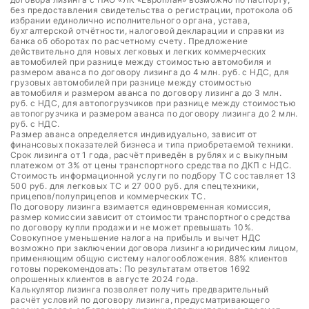
без предоставления свидетельства о регистрации, протокола об
избрании единолично исполнительного органа, устава,
бухгалтерской отчётности, налоговой декларации и справки из
банка об оборотах по расчетному счету. Предложение
действительно для новых легковых и легких коммерческих
автомобилей при разнице между стоимостью автомобиля и
размером аванса по договору лизинга до 4 млн. руб. с НДС, для
грузовых автомобилей при разнице между стоимостью
автомобиля и размером аванса по договору лизинга до 3 млн.
руб. с НДС, для автопогрузчиков при разнице между стоимостью
автопогрузчика и размером аванса по договору лизинга до 2 млн.
руб. с НДС.
Размер аванса определяется индивидуально, зависит от
финансовых показателей бизнеса и типа приобретаемой техники.
Срок лизинга от 1 года, расчёт приведён в рублях и с выкупным
платежом от 3% от цены транспортного средства по ДКП с НДС.
Стоимость информационной услуги по подбору ТС составляет 13
500 руб. для легковых ТС и 27 000 руб. для спецтехники,
прицепов/полуприцепов и коммерческих ТС.
По договору лизинга взимается единовременная комиссия,
размер комиссии зависит от стоимости транспортного средства
по договору купли продажи и не может превышать 10%.
Совокупное уменьшение налога на прибыль и вычет НДС
возможно при заключении договора лизинга юридическим лицом,
применяющим общую систему налогообложения. 88% клиентов
готовы порекомендовать: По результатам ответов 1692
опрошенных клиентов в августе 2024 года.
Калькулятор лизинга позволяет получить предварительный
расчёт условий по договору лизинга, предусматривающего