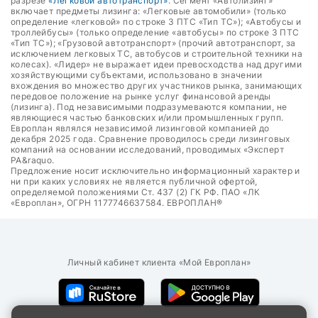
разрезе
«Легковой автотранспорт»
. Сегмент «Автолизинг»
включает предметы лизинга: «Легковые автомобили» (только
определение «легковой» по строке 3 ПТС «Тип ТС»); «Автобусы и
троллейбусы» (только определение «автобусы» по строке 3 ПТС
«Тип ТС»); «Грузовой автотранспорт» (прочий автотранспорт, за
исключением легковых ТС, автобусов и строительной техники на
колесах). «Лидер» не выражает идеи превосходства над другими
хозяйствующими субъектами, использовано в значении
вхождения во множество других участников рынка, занимающих
передовое положение на рынке услуг финансовой аренды
(лизинга). Под независимыми подразумеваются компании, не
являющиеся частью банковских и/или промышленных групп.
Европлан являлся независимой лизинговой компанией до
декабря 2025 года. Сравнение проводилось среди лизинговых
компаний на основании исследований, проводимых «Эксперт
РА&raquo.
Предложение носит исключительно информационный характер и
ни при каких условиях не является публичной офертой,
определяемой положениями Ст. 437 (2) ГК РФ. ПАО «ЛК
«Европлан», ОГРН 1177746637584. ЕВРОПЛАН®
Личный кабинет клиента «Мой Европлан»