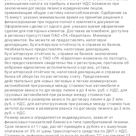
уменьшение налога на прибыль и вычет НДС возможно при
заключении договора лизинга юридическим лицом,
применяющим общую систему налогообложения. Одобрение за
15 минут: указано минимальное время на принятие решения о
финансировании при подаче полного комплекта документов.
Оформление сделки от одного дня: указано время оформления
сделки для повторных клиентов. Доставка автомобиля: доступна
в регионах присутствия ПАО «ЛК «Европлан». Минимум
документов: Вы можете не предоставлять налоговую
декларацию, бухгалтерскую отчётность и справки из банков.
Необязательно предоставлять налоговую декларацию,
бухгалтерскую отчётность, справки из банков: заключение
договора лизинга с ПАО «ЛК «Европлан» возможно по паспорту,
без предоставления свидетельства о регистрации, протокола об
избрании единолично исполнительного органа, устава,
бухгалтерской отчётности, налоговой декларации и справки из
банка об оборотах по расчетному счету. Предложение
действительно для новых легковых и легких коммерческих
автомобилей при разнице между стоимостью автомобиля и
размером аванса по договору лизинга до 4 млн. руб. с НДС, для
грузовых автомобилей при разнице между стоимостью
автомобиля и размером аванса по договору лизинга до 3 млн.
руб. с НДС, для автопогрузчиков при разнице между стоимостью
автопогрузчика и размером аванса по договору лизинга до 2 млн.
руб. с НДС.
Размер аванса определяется индивидуально, зависит от
финансовых показателей бизнеса и типа приобретаемой техники.
Срок лизинга от 1 года, расчёт приведён в рублях и с выкупным
платежом от 3% от цены транспортного средства по ДКП с НДС.
Стоимость информационной услуги по подбору ТС составляет 13