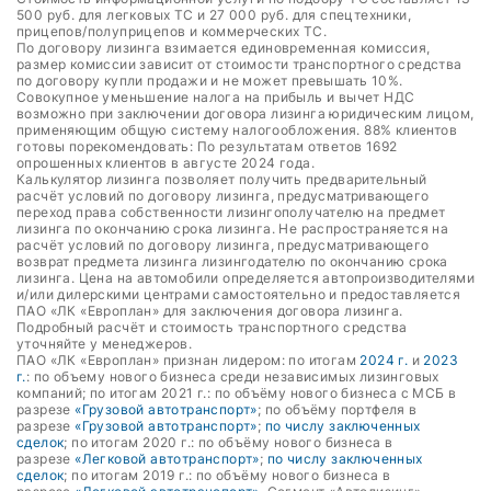
500 руб. для легковых ТС и 27 000 руб. для спецтехники,
прицепов/полуприцепов и коммерческих ТС.
По договору лизинга взимается единовременная комиссия,
размер комиссии зависит от стоимости транспортного средства
по договору купли продажи и не может превышать 10%.
Совокупное уменьшение налога на прибыль и вычет НДС
возможно при заключении договора лизинга юридическим лицом,
применяющим общую систему налогообложения. 88% клиентов
готовы порекомендовать: По результатам ответов 1692
опрошенных клиентов в августе 2024 года.
Калькулятор лизинга позволяет получить предварительный
расчёт условий по договору лизинга, предусматривающего
переход права собственности лизингополучателю на предмет
лизинга по окончанию срока лизинга. Не распространяется на
расчёт условий по договору лизинга, предусматривающего
возврат предмета лизинга лизингодателю по окончанию срока
лизинга. Цена на автомобили определяется автопроизводителями
и/или дилерскими центрами самостоятельно и предоставляется
ПАО «ЛК «Европлан» для заключения договора лизинга.
Подробный расчёт и стоимость транспортного средства
уточняйте у менеджеров.
ПАО «ЛК «Европлан» признан лидером: по итогам
2024 г.
и
2023
г.
: по объему нового бизнеса среди независимых лизинговых
компаний; по итогам 2021 г.: по объёму нового бизнеса с МСБ в
разрезе
«Грузовой автотранспорт»
; по объёму портфеля в
разрезе
«Грузовой автотранспорт»
;
по числу заключенных
сделок
; по итогам 2020 г.: по объёму нового бизнеса в
разрезе
«Легковой автотранспорт»
;
по числу заключенных
сделок
; по итогам 2019 г.: по объёму нового бизнеса в