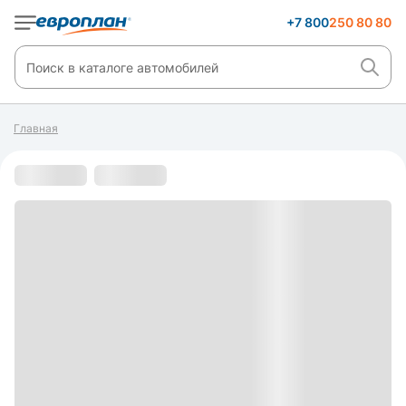
+7 800
250 80 80
Главная
С пробегом
s