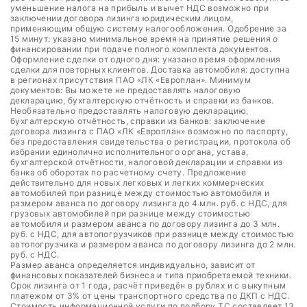
уменьшение налога на прибыль и вычет НДС возможно при
заключении договора лизинга юридическим лицом,
применяющим общую систему налогообложения. Одобрение за
15 минут: указано минимальное время на принятие решения о
финансировании при подаче полного комплекта документов.
Оформление сделки от одного дня: указано время оформления
сделки для повторных клиентов. Доставка автомобиля: доступна
в регионах присутствия ПАО «ЛК «Европлан». Минимум
документов: Вы можете не предоставлять налоговую
декларацию, бухгалтерскую отчётность и справки из банков.
Необязательно предоставлять налоговую декларацию,
бухгалтерскую отчётность, справки из банков: заключение
договора лизинга с ПАО «ЛК «Европлан» возможно по паспорту,
без предоставления свидетельства о регистрации, протокола об
избрании единолично исполнительного органа, устава,
бухгалтерской отчётности, налоговой декларации и справки из
банка об оборотах по расчетному счету. Предложение
действительно для новых легковых и легких коммерческих
автомобилей при разнице между стоимостью автомобиля и
размером аванса по договору лизинга до 4 млн. руб. с НДС, для
грузовых автомобилей при разнице между стоимостью
автомобиля и размером аванса по договору лизинга до 3 млн.
руб. с НДС, для автопогрузчиков при разнице между стоимостью
автопогрузчика и размером аванса по договору лизинга до 2 млн.
руб. с НДС.
Размер аванса определяется индивидуально, зависит от
финансовых показателей бизнеса и типа приобретаемой техники.
Срок лизинга от 1 года, расчёт приведён в рублях и с выкупным
платежом от 3% от цены транспортного средства по ДКП с НДС.
Стоимость информационной услуги по подбору ТС составляет 13