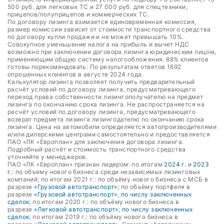
500 руб. для легковых ТС и 27 000 руб. для спецтехники,
прицепов/полуприцепов и коммерческих ТС.
По договору лизинга взимается единовременная комиссия,
размер комиссии зависит от стоимости транспортного средства
по договору купли продажи и не может превышать 10%.
Совокупное уменьшение налога на прибыль и вычет НДС
возможно при заключении договора лизинга юридическим лицом,
применяющим общую систему налогообложения. 88% клиентов
готовы порекомендовать: По результатам ответов 1692
опрошенных клиентов в августе 2024 года.
Калькулятор лизинга позволяет получить предварительный
расчёт условий по договору лизинга, предусматривающего
переход права собственности лизингополучателю на предмет
лизинга по окончанию срока лизинга. Не распространяется на
расчёт условий по договору лизинга, предусматривающего
возврат предмета лизинга лизингодателю по окончанию срока
лизинга. Цена на автомобили определяется автопроизводителями
и/или дилерскими центрами самостоятельно и предоставляется
ПАО «ЛК «Европлан» для заключения договора лизинга.
Подробный расчёт и стоимость транспортного средства
уточняйте у менеджеров.
ПАО «ЛК «Европлан» признан лидером: по итогам
2024 г.
и
2023
г.
: по объему нового бизнеса среди независимых лизинговых
компаний; по итогам 2021 г.: по объёму нового бизнеса с МСБ в
разрезе
«Грузовой автотранспорт»
; по объёму портфеля в
разрезе
«Грузовой автотранспорт»
;
по числу заключенных
сделок
; по итогам 2020 г.: по объёму нового бизнеса в
разрезе
«Легковой автотранспорт»
;
по числу заключенных
сделок
; по итогам 2019 г.: по объёму нового бизнеса в