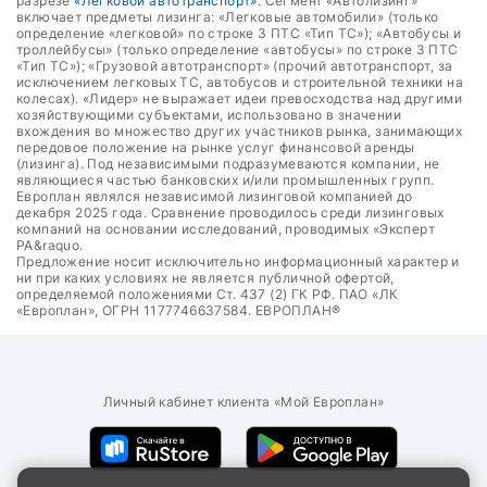
разрезе
«Легковой автотранспорт»
. Сегмент «Автолизинг»
включает предметы лизинга: «Легковые автомобили» (только
определение «легковой» по строке 3 ПТС «Тип ТС»); «Автобусы и
троллейбусы» (только определение «автобусы» по строке 3 ПТС
«Тип ТС»); «Грузовой автотранспорт» (прочий автотранспорт, за
исключением легковых ТС, автобусов и строительной техники на
колесах). «Лидер» не выражает идеи превосходства над другими
хозяйствующими субъектами, использовано в значении
вхождения во множество других участников рынка, занимающих
передовое положение на рынке услуг финансовой аренды
(лизинга). Под независимыми подразумеваются компании, не
являющиеся частью банковских и/или промышленных групп.
Европлан являлся независимой лизинговой компанией до
декабря 2025 года. Сравнение проводилось среди лизинговых
компаний на основании исследований, проводимых «Эксперт
РА&raquo.
Предложение носит исключительно информационный характер и
ни при каких условиях не является публичной офертой,
определяемой положениями Ст. 437 (2) ГК РФ. ПАО «ЛК
«Европлан», ОГРН 1177746637584. ЕВРОПЛАН®
Личный кабинет клиента «Мой Европлан»