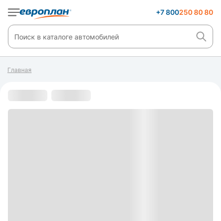
+7 800
250 80 80
Главная
С пробегом
s