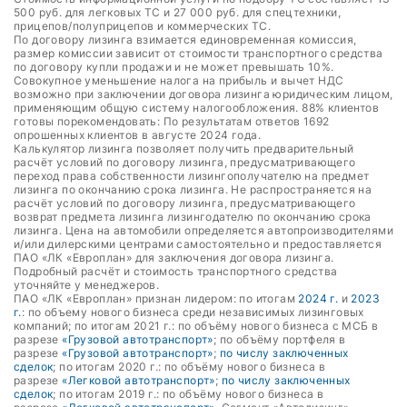
500 руб. для легковых ТС и 27 000 руб. для спецтехники,
прицепов/полуприцепов и коммерческих ТС.
По договору лизинга взимается единовременная комиссия,
размер комиссии зависит от стоимости транспортного средства
по договору купли продажи и не может превышать 10%.
Совокупное уменьшение налога на прибыль и вычет НДС
возможно при заключении договора лизинга юридическим лицом,
применяющим общую систему налогообложения. 88% клиентов
готовы порекомендовать: По результатам ответов 1692
опрошенных клиентов в августе 2024 года.
Калькулятор лизинга позволяет получить предварительный
расчёт условий по договору лизинга, предусматривающего
переход права собственности лизингополучателю на предмет
лизинга по окончанию срока лизинга. Не распространяется на
расчёт условий по договору лизинга, предусматривающего
возврат предмета лизинга лизингодателю по окончанию срока
лизинга. Цена на автомобили определяется автопроизводителями
и/или дилерскими центрами самостоятельно и предоставляется
ПАО «ЛК «Европлан» для заключения договора лизинга.
Подробный расчёт и стоимость транспортного средства
уточняйте у менеджеров.
ПАО «ЛК «Европлан» признан лидером: по итогам
2024 г.
и
2023
г.
: по объему нового бизнеса среди независимых лизинговых
компаний; по итогам 2021 г.: по объёму нового бизнеса с МСБ в
разрезе
«Грузовой автотранспорт»
; по объёму портфеля в
разрезе
«Грузовой автотранспорт»
;
по числу заключенных
сделок
; по итогам 2020 г.: по объёму нового бизнеса в
разрезе
«Легковой автотранспорт»
;
по числу заключенных
сделок
; по итогам 2019 г.: по объёму нового бизнеса в