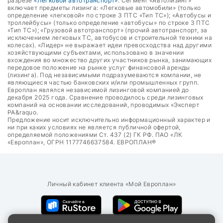
разрезе
«Легковой автотранспорт»
. Сегмент «Автолизинг»
включает предметы лизинга: «Легковые автомобили» (только
определение «легковой» по строке 3 ПТС «Тип ТС»); «Автобусы и
троллейбусы» (только определение «автобусы» по строке 3 ПТС
«Тип ТС»); «Грузовой автотранспорт» (прочий автотранспорт, за
исключением легковых ТС, автобусов и строительной техники на
колесах). «Лидер» не выражает идеи превосходства над другими
хозяйствующими субъектами, использовано в значении
вхождения во множество других участников рынка, занимающих
передовое положение на рынке услуг финансовой аренды
(лизинга). Под независимыми подразумеваются компании, не
являющиеся частью банковских и/или промышленных групп.
Европлан являлся независимой лизинговой компанией до
декабря 2025 года. Сравнение проводилось среди лизинговых
компаний на основании исследований, проводимых «Эксперт
РА&raquo.
Предложение носит исключительно информационный характер и
ни при каких условиях не является публичной офертой,
определяемой положениями Ст. 437 (2) ГК РФ. ПАО «ЛК
«Европлан», ОГРН 1177746637584. ЕВРОПЛАН®
Личный кабинет клиента «Мой Европлан»