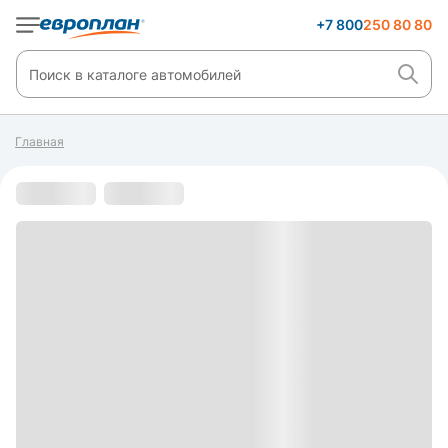
+7 800
250 80 80
Главная
С пробегом
s