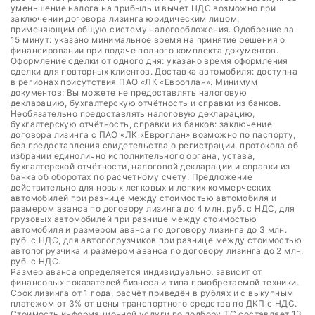
уменьшение налога на прибыль и вычет НДС возможно при
заключении договора лизинга юридическим лицом,
применяющим общую систему налогообложения. Одобрение за
15 минут: указано минимальное время на принятие решения о
финансировании при подаче полного комплекта документов.
Оформление сделки от одного дня: указано время оформления
сделки для повторных клиентов. Доставка автомобиля: доступна
в регионах присутствия ПАО «ЛК «Европлан». Минимум
документов: Вы можете не предоставлять налоговую
декларацию, бухгалтерскую отчётность и справки из банков.
Необязательно предоставлять налоговую декларацию,
бухгалтерскую отчётность, справки из банков: заключение
договора лизинга с ПАО «ЛК «Европлан» возможно по паспорту,
без предоставления свидетельства о регистрации, протокола об
избрании единолично исполнительного органа, устава,
бухгалтерской отчётности, налоговой декларации и справки из
банка об оборотах по расчетному счету. Предложение
действительно для новых легковых и легких коммерческих
автомобилей при разнице между стоимостью автомобиля и
размером аванса по договору лизинга до 4 млн. руб. с НДС, для
грузовых автомобилей при разнице между стоимостью
автомобиля и размером аванса по договору лизинга до 3 млн.
руб. с НДС, для автопогрузчиков при разнице между стоимостью
автопогрузчика и размером аванса по договору лизинга до 2 млн.
руб. с НДС.
Размер аванса определяется индивидуально, зависит от
финансовых показателей бизнеса и типа приобретаемой техники.
Срок лизинга от 1 года, расчёт приведён в рублях и с выкупным
платежом от 3% от цены транспортного средства по ДКП с НДС.
Стоимость информационной услуги по подбору ТС составляет 13