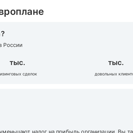
Европлане
а?
в России
тыс.
тыс.
изинговых сделок
довольных клиент
 уменьшают налог на прибыль организации. Вы 