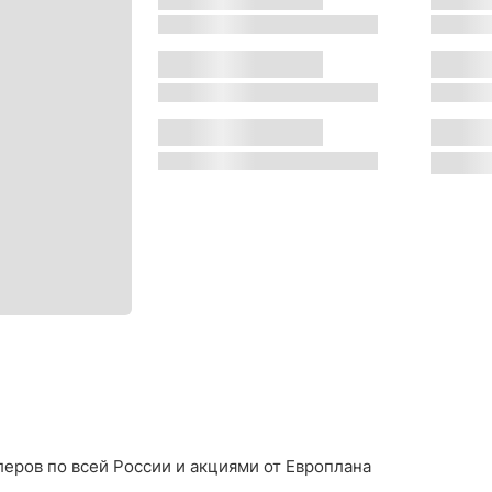
s
s
Двигатель:
Местон
s
s
Трансмиссия:
Цвет:
s
s
еров по всей России и акциями от Европлана