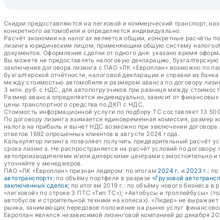
Скидки предоставляются на легковой и коммерческий транспорт, нах
конкретного автомобиля и определяется индивидуально.
Расчёт экономии на налогах является общим, конкретные расчёты п
лизинга юридическим лицом, применяющим общую систему налогообл
документов. Оформление сделки от одного дня: указано время оформ
Вы можете не предоставлять налоговую декларацию, бухгалтерскую о
заключение договора лизинга с ПАО «ЛК «Европлан» возможно по пас
бухгалтерской отчётности, налоговой декларации и справки из банк
между стоимостью автомобиля и размером аванса по договору лизин
3 млн. руб. с НДС, для автопогрузчиков при разнице между стоимост
Размер аванса определяется индивидуально, зависит от финансовых п
цены транспортного средства по ДКП с НДС.
Стоимость информационной услуги по подбору ТС составляет 13 500 
По договору лизинга взимается единовременная комиссия, размер к
налога на прибыль и вычет НДС возможно при заключении договора
ответов 1692 опрошенных клиентов в августе 2024 года.
Калькулятор лизинга позволяет получить предварительный расчёт у
срока лизинга. Не распространяется на расчёт условий по договору
автопроизводителями и/или дилерскими центрами самостоятельно и 
уточняйте у менеджеров.
ПАО «ЛК «Европлан» признан лидером: по итогам
2024 г.
и
2023 г.
: п
автотранспорт»
; по объёму портфеля в разрезе
«Грузовой автотранс
заключенных сделок
; по итогам 2019 г.: по объёму нового бизнеса в 
«легковой» по строке 3 ПТС «Тип ТС»); «Автобусы и троллейбусы» (т
автобусов и строительной техники на колесах). «Лидер» не выражае
рынка, занимающих передовое положение на рынке услуг финансово
Европлан являлся независимой лизинговой компанией до декабря 20