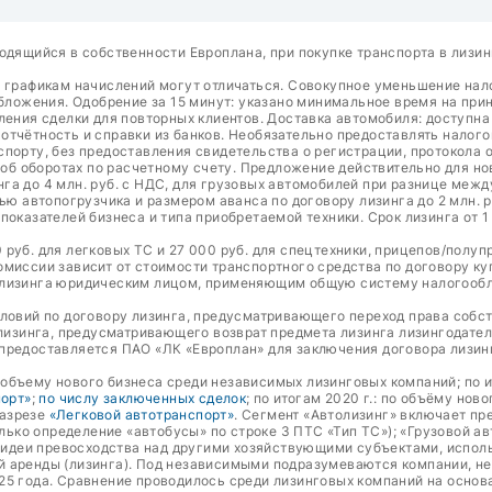
одящийся в собственности Европлана, при покупке транспорта в лизин
о графикам начислений могут отличаться. Совокупное уменьшение на
ожения. Одобрение за 15 минут: указано минимальное время на прин
ления сделки для повторных клиентов. Доставка автомобиля: доступн
тчётность и справки из банков. Необязательно предоставлять налого
порту, без предоставления свидетельства о регистрации, протокола о
а об оборотах по расчетному счету. Предложение действительно для н
га до 4 млн. руб. с НДС, для грузовых автомобилей при разнице межд
ью автопогрузчика и размером аванса по договору лизинга до 2 млн. р
оказателей бизнеса и типа приобретаемой техники. Срок лизинга от 1
руб. для легковых ТС и 27 000 руб. для спецтехники, прицепов/полуп
омиссии зависит от стоимости транспортного средства по договору к
 лизинга юридическим лицом, применяющим общую систему налогообло
словий по договору лизинга, предусматривающего переход права собс
 лизинга, предусматривающего возврат предмета лизинга лизингодате
предоставляется ПАО «ЛК «Европлан» для заключения договора лизин
о объему нового бизнеса среди независимых лизинговых компаний; по и
порт»
;
по числу заключенных сделок
; по итогам 2020 г.: по объёму нов
разрезе
«Легковой автотранспорт»
. Сегмент «Автолизинг» включает пр
олько определение «автобусы» по строке 3 ПТС «Тип ТС»); «Грузовой а
т идеи превосходства над другими хозяйствующими субъектами, испол
й аренды (лизинга). Под независимыми подразумеваются компании, н
25 года. Сравнение проводилось среди лизинговых компаний на основ