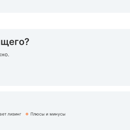
ящего?
жно.
ает лизинг
Плюсы и минусы