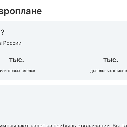
Европлане
а?
в России
тыс.
тыс.
изинговых сделок
довольных клиент
 уменьшают налог на прибыль организации. Вы 