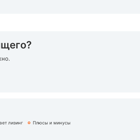
ящего?
жно.
ает лизинг
Плюсы и минусы