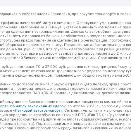
одящийся в собственности Европлана, при покупке транспорта в лизин
о графикам начислений могут отличаться. Совокупное уменьшение на
ожения. Одобрение за 15 минут: указано минимальное время на прин
ления сделки для повторных клиентов. Доставка автомобиля: доступн
тчётность и справки из банков. Необязательно предоставлять налого
порту, без предоставления свидетельства о регистрации, протокола о
а об оборотах по расчетному счету. Предложение действительно для н
га до 4 млн. руб. с НДС, для грузовых автомобилей при разнице межд
ью автопогрузчика и размером аванса по договору лизинга до 2 млн. р
оказателей бизнеса и типа приобретаемой техники. Срок лизинга от 1
руб. для легковых ТС и 27 000 руб. для спецтехники, прицепов/полуп
омиссии зависит от стоимости транспортного средства по договору к
 лизинга юридическим лицом, применяющим общую систему налогообло
словий по договору лизинга, предусматривающего переход права собс
 лизинга, предусматривающего возврат предмета лизинга лизингодате
предоставляется ПАО «ЛК «Европлан» для заключения договора лизин
о объему нового бизнеса среди независимых лизинговых компаний; по и
порт»
;
по числу заключенных сделок
; по итогам 2020 г.: по объёму нов
разрезе
«Легковой автотранспорт»
. Сегмент «Автолизинг» включает пр
олько определение «автобусы» по строке 3 ПТС «Тип ТС»); «Грузовой а
т идеи превосходства над другими хозяйствующими субъектами, испол
й аренды (лизинга). Под независимыми подразумеваются компании, н
25 года. Сравнение проводилось среди лизинговых компаний на основ