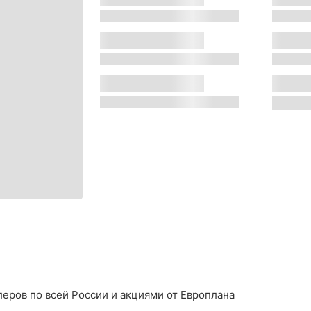
s
s
Двигатель:
Местон
s
s
Трансмиссия:
Цвет:
s
s
еров по всей России и акциями от Европлана