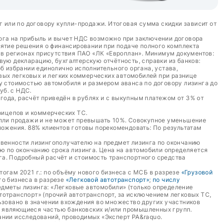
г или по договору купли-продажи. Итоговая сумма скидки зависит от
лога на прибыль и вычет НДС возможно при заключении договора
ятие решения о финансировании при подаче полного комплекта
а в регионах присутствия ПАО «ЛК «Европлан». Минимум документов:
вую декларацию, бухгалтерскую отчётность, справки из банков:
б избрании единолично исполнительного органа, устава,
овых легковых и легких коммерческих автомобилей при разнице
у стоимостью автомобиля и размером аванса по договору лизинга до
уб. с НДС.
 года, расчёт приведён в рублях и с выкупным платежом от 3% от
рицепов и коммерческих ТС.
упли продажи и не может превышать 10%. Совокупное уменьшение
жения. 88% клиентов готовы порекомендовать: По результатам
твенности лизингополучателю на предмет лизинга по окончанию
лю по окончанию срока лизинга. Цена на автомобили определяется
га. Подробный расчёт и стоимость транспортного средства
тогам 2021 г.: по объёму нового бизнеса с МСБ в разрезе
«Грузовой
ого бизнеса в разрезе
«Легковой автотранспорт»
;
по числу
едметы лизинга: «Легковые автомобили» (только определение
втотранспорт» (прочий автотранспорт, за исключением легковых ТС,
ьзовано в значении вхождения во множество других участников
е являющиеся частью банковских и/или промышленных групп.
ании исследований, проводимых «Эксперт РА&raquo.