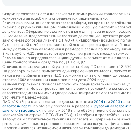
Скидки предоставляются на легковой и коммерческий транспорт, нах
конкретного автомобиля и определяется индивидуально.
Расчёт экономии на налогах является общим, конкретные расчёты п
лизинга юридическим лицом, применяющим общую систему налогообл
документов. Оформление сделки от одного дня: указано время оформ
Вы можете не предоставлять налоговую декларацию, бухгалтерскую о
заключение договора лизинга с ПАО «ЛК «Европлан» возможно по пас
бухгалтерской отчётности, налоговой декларации и справки из банк
между стоимостью автомобиля и размером аванса по договору лизин
3 млн. руб. с НДС, для автопогрузчиков при разнице между стоимост
Размер аванса определяется индивидуально, зависит от финансовых п
цены транспортного средства по ДКП с НДС.
Стоимость информационной услуги по подбору ТС составляет 13 500 
По договору лизинга взимается единовременная комиссия, размер к
налога на прибыль и вычет НДС возможно при заключении договора
ответов 1692 опрошенных клиентов в августе 2024 года.
Калькулятор лизинга позволяет получить предварительный расчёт у
срока лизинга. Не распространяется на расчёт условий по договору
автопроизводителями и/или дилерскими центрами самостоятельно и 
уточняйте у менеджеров.
ПАО «ЛК «Европлан» признан лидером: по итогам
2024 г.
и
2023 г.
: п
автотранспорт»
; по объёму портфеля в разрезе
«Грузовой автотранс
заключенных сделок
; по итогам 2019 г.: по объёму нового бизнеса в 
«легковой» по строке 3 ПТС «Тип ТС»); «Автобусы и троллейбусы» (т
автобусов и строительной техники на колесах). «Лидер» не выражае
рынка, занимающих передовое положение на рынке услуг финансово
Европлан являлся независимой лизинговой компанией до декабря 20