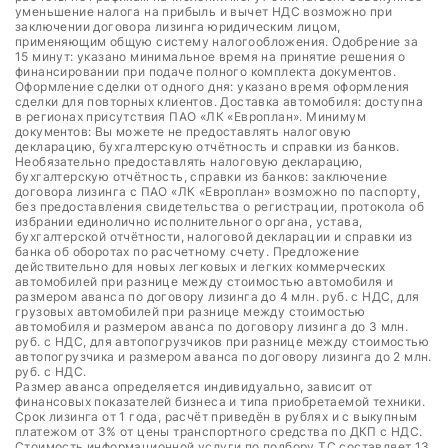
уменьшение налога на прибыль и вычет НДС возможно при
заключении договора лизинга юридическим лицом,
применяющим общую систему налогообложения. Одобрение за
15 минут: указано минимальное время на принятие решения о
финансировании при подаче полного комплекта документов.
Оформление сделки от одного дня: указано время оформления
сделки для повторных клиентов. Доставка автомобиля: доступна
в регионах присутствия ПАО «ЛК «Европлан». Минимум
документов: Вы можете не предоставлять налоговую
декларацию, бухгалтерскую отчётность и справки из банков.
Необязательно предоставлять налоговую декларацию,
бухгалтерскую отчётность, справки из банков: заключение
договора лизинга с ПАО «ЛК «Европлан» возможно по паспорту,
без предоставления свидетельства о регистрации, протокола об
избрании единолично исполнительного органа, устава,
бухгалтерской отчётности, налоговой декларации и справки из
банка об оборотах по расчетному счету. Предложение
действительно для новых легковых и легких коммерческих
автомобилей при разнице между стоимостью автомобиля и
размером аванса по договору лизинга до 4 млн. руб. с НДС, для
грузовых автомобилей при разнице между стоимостью
автомобиля и размером аванса по договору лизинга до 3 млн.
руб. с НДС, для автопогрузчиков при разнице между стоимостью
автопогрузчика и размером аванса по договору лизинга до 2 млн.
руб. с НДС.
Размер аванса определяется индивидуально, зависит от
финансовых показателей бизнеса и типа приобретаемой техники.
Срок лизинга от 1 года, расчёт приведён в рублях и с выкупным
платежом от 3% от цены транспортного средства по ДКП с НДС.
Стоимость информационной услуги по подбору ТС составляет 13