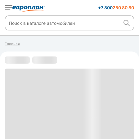
+7 800
250 80 80
Главная
С пробегом
s