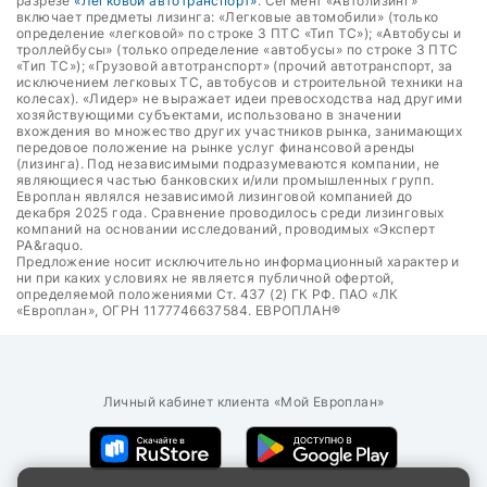
разрезе
«Легковой автотранспорт»
. Сегмент «Автолизинг»
включает предметы лизинга: «Легковые автомобили» (только
определение «легковой» по строке 3 ПТС «Тип ТС»); «Автобусы и
троллейбусы» (только определение «автобусы» по строке 3 ПТС
«Тип ТС»); «Грузовой автотранспорт» (прочий автотранспорт, за
исключением легковых ТС, автобусов и строительной техники на
колесах). «Лидер» не выражает идеи превосходства над другими
хозяйствующими субъектами, использовано в значении
вхождения во множество других участников рынка, занимающих
передовое положение на рынке услуг финансовой аренды
(лизинга). Под независимыми подразумеваются компании, не
являющиеся частью банковских и/или промышленных групп.
Европлан являлся независимой лизинговой компанией до
декабря 2025 года. Сравнение проводилось среди лизинговых
компаний на основании исследований, проводимых «Эксперт
РА&raquo.
Предложение носит исключительно информационный характер и
ни при каких условиях не является публичной офертой,
определяемой положениями Ст. 437 (2) ГК РФ. ПАО «ЛК
«Европлан», ОГРН 1177746637584. ЕВРОПЛАН®
Личный кабинет клиента «Мой Европлан»