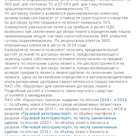
500 руб. для легковых ТС и 27 000 руб. для спецтехники,
прицепов/полуприцепов и коммерческих ТС.
По договору лизинга взимается единовременная комиссия,
размер комиссии зависит от стоимости транспортного средства
по договору купли продажи и не может превышать 10%.
Совокупное уменьшение налога на прибыль и вычет НДС
возможно при заключении договора лизинга юридическим лицом,
применяющим общую систему налогообложения. 88% клиентов
готовы порекомендовать: По результатам ответов 1692
опрошенных клиентов в августе 2024 года.
Калькулятор лизинга позволяет получить предварительный
расчёт условий по договору лизинга, предусматривающего
переход права собственности лизингополучателю на предмет
лизинга по окончанию срока лизинга. Не распространяется на
расчёт условий по договору лизинга, предусматривающего
возврат предмета лизинга лизингодателю по окончанию срока
лизинга. Цена на автомобили определяется автопроизводителями
и/или дилерскими центрами самостоятельно и предоставляется
ПАО «ЛК «Европлан» для заключения договора лизинга.
Подробный расчёт и стоимость транспортного средства
уточняйте у менеджеров.
ПАО «ЛК «Европлан» признан лидером: по итогам
2024 г.
и
2023
г.
: по объему нового бизнеса среди независимых лизинговых
компаний; по итогам 2021 г.: по объёму нового бизнеса с МСБ в
разрезе
«Грузовой автотранспорт»
; по объёму портфеля в
разрезе
«Грузовой автотранспорт»
;
по числу заключенных
сделок
; по итогам 2020 г.: по объёму нового бизнеса в
разрезе
«Легковой автотранспорт»
;
по числу заключенных
сделок
; по итогам 2019 г.: по объёму нового бизнеса в