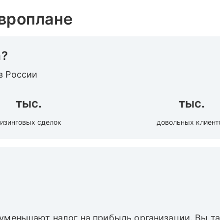
Европлане
а?
в России
тыс.
тыс.
изинговых сделок
довольных клиент
 уменьшают налог на прибыль организации. Вы 