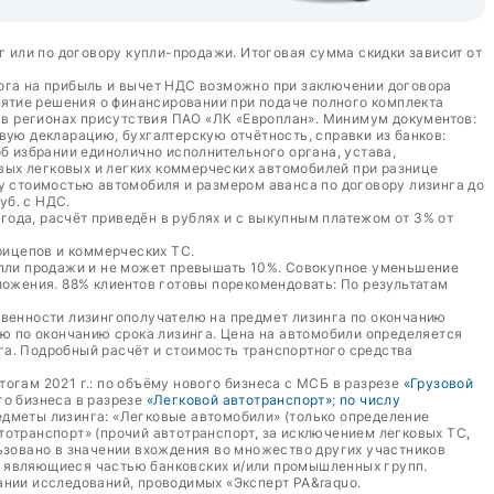
г или по договору купли-продажи. Итоговая сумма скидки зависит от
лога на прибыль и вычет НДС возможно при заключении договора
ятие решения о финансировании при подаче полного комплекта
а в регионах присутствия ПАО «ЛК «Европлан». Минимум документов:
вую декларацию, бухгалтерскую отчётность, справки из банков:
б избрании единолично исполнительного органа, устава,
овых легковых и легких коммерческих автомобилей при разнице
у стоимостью автомобиля и размером аванса по договору лизинга до
уб. с НДС.
 года, расчёт приведён в рублях и с выкупным платежом от 3% от
рицепов и коммерческих ТС.
упли продажи и не может превышать 10%. Совокупное уменьшение
жения. 88% клиентов готовы порекомендовать: По результатам
твенности лизингополучателю на предмет лизинга по окончанию
лю по окончанию срока лизинга. Цена на автомобили определяется
га. Подробный расчёт и стоимость транспортного средства
тогам 2021 г.: по объёму нового бизнеса с МСБ в разрезе
«Грузовой
ого бизнеса в разрезе
«Легковой автотранспорт»
;
по числу
едметы лизинга: «Легковые автомобили» (только определение
втотранспорт» (прочий автотранспорт, за исключением легковых ТС,
ьзовано в значении вхождения во множество других участников
е являющиеся частью банковских и/или промышленных групп.
ании исследований, проводимых «Эксперт РА&raquo.