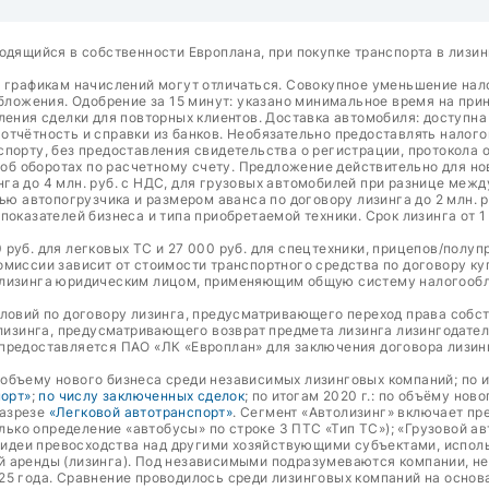
одящийся в собственности Европлана, при покупке транспорта в лизин
о графикам начислений могут отличаться. Совокупное уменьшение на
ожения. Одобрение за 15 минут: указано минимальное время на прин
ления сделки для повторных клиентов. Доставка автомобиля: доступн
тчётность и справки из банков. Необязательно предоставлять налого
порту, без предоставления свидетельства о регистрации, протокола о
а об оборотах по расчетному счету. Предложение действительно для н
га до 4 млн. руб. с НДС, для грузовых автомобилей при разнице межд
ью автопогрузчика и размером аванса по договору лизинга до 2 млн. р
оказателей бизнеса и типа приобретаемой техники. Срок лизинга от 1
руб. для легковых ТС и 27 000 руб. для спецтехники, прицепов/полуп
омиссии зависит от стоимости транспортного средства по договору к
 лизинга юридическим лицом, применяющим общую систему налогообло
словий по договору лизинга, предусматривающего переход права собс
 лизинга, предусматривающего возврат предмета лизинга лизингодате
предоставляется ПАО «ЛК «Европлан» для заключения договора лизин
о объему нового бизнеса среди независимых лизинговых компаний; по и
порт»
;
по числу заключенных сделок
; по итогам 2020 г.: по объёму нов
разрезе
«Легковой автотранспорт»
. Сегмент «Автолизинг» включает пр
олько определение «автобусы» по строке 3 ПТС «Тип ТС»); «Грузовой а
т идеи превосходства над другими хозяйствующими субъектами, испол
й аренды (лизинга). Под независимыми подразумеваются компании, н
25 года. Сравнение проводилось среди лизинговых компаний на основ