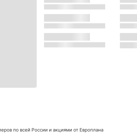
s
s
Двигатель:
Местон
s
s
Трансмиссия:
Цвет:
s
s
еров по всей России и акциями от Европлана