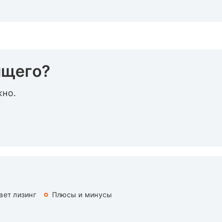
ящего?
жно.
ает лизинг
Плюсы и минусы