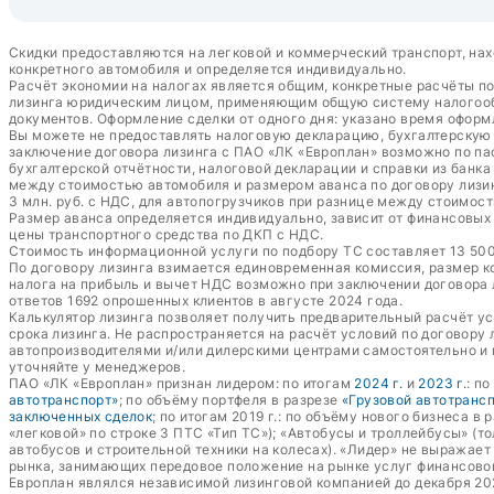
Скидки предоставляются на легковой и коммерческий транспорт, нах
конкретного автомобиля и определяется индивидуально.
Расчёт экономии на налогах является общим, конкретные расчёты п
лизинга юридическим лицом, применяющим общую систему налогообл
документов. Оформление сделки от одного дня: указано время оформ
Вы можете не предоставлять налоговую декларацию, бухгалтерскую о
заключение договора лизинга с ПАО «ЛК «Европлан» возможно по пас
бухгалтерской отчётности, налоговой декларации и справки из банк
между стоимостью автомобиля и размером аванса по договору лизин
3 млн. руб. с НДС, для автопогрузчиков при разнице между стоимост
Размер аванса определяется индивидуально, зависит от финансовых п
цены транспортного средства по ДКП с НДС.
Стоимость информационной услуги по подбору ТС составляет 13 500 
По договору лизинга взимается единовременная комиссия, размер к
налога на прибыль и вычет НДС возможно при заключении договора
ответов 1692 опрошенных клиентов в августе 2024 года.
Калькулятор лизинга позволяет получить предварительный расчёт у
срока лизинга. Не распространяется на расчёт условий по договору
автопроизводителями и/или дилерскими центрами самостоятельно и 
уточняйте у менеджеров.
ПАО «ЛК «Европлан» признан лидером: по итогам
2024 г.
и
2023 г.
: п
автотранспорт»
; по объёму портфеля в разрезе
«Грузовой автотранс
заключенных сделок
; по итогам 2019 г.: по объёму нового бизнеса в 
«легковой» по строке 3 ПТС «Тип ТС»); «Автобусы и троллейбусы» (т
автобусов и строительной техники на колесах). «Лидер» не выражае
рынка, занимающих передовое положение на рынке услуг финансово
Европлан являлся независимой лизинговой компанией до декабря 20