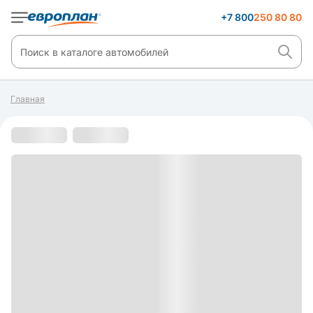
+7 800
250 80 80
Главная
С пробегом
s