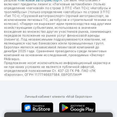
разрезе
«Легковой автотранспорт»
. Сегмент «Автолизинг»
включает предметы лизинга: «Легковые автомобили» (только
определение «легковой» по строке 3 ПТС «Тип ТС»); «Автобусы и
троллейбусы» (только определение «автобусы» по строке 3 ПТС
«Тип ТС»); «Грузовой автотранспорт» (прочий автотранспорт, за
исключением легковых ТС, автобусов и строительной техники на
колесах). «Лидер» не выражает идеи превосходства над другими
хозяйствующими субъектами, использовано в значении
вхождения во множество других участников рынка, занимающих
передовое положение на рынке услуг финансовой аренды
(лизинга). Под независимыми подразумеваются компании, не
являющиеся частью банковских и/или промышленных групп.
Европлан являлся независимой лизинговой компанией до
декабря 2025 года. Сравнение проводилось среди лизинговых
компаний на основании исследований, проводимых «Эксперт
РА&raquo.
Предложение носит исключительно информационный характер и
ни при каких условиях не является публичной офертой,
определяемой положениями Ст. 437 (2) ГК РФ. ПАО «ЛК
«Европлан», ОГРН 1177746637584. ЕВРОПЛАН®
Личный кабинет клиента «Мой Европлан»