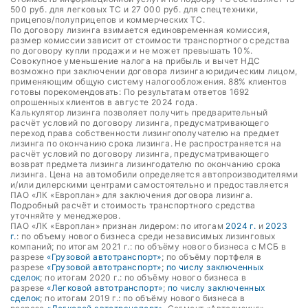
500 руб. для легковых ТС и 27 000 руб. для спецтехники,
прицепов/полуприцепов и коммерческих ТС.
По договору лизинга взимается единовременная комиссия,
размер комиссии зависит от стоимости транспортного средства
по договору купли продажи и не может превышать 10%.
Совокупное уменьшение налога на прибыль и вычет НДС
возможно при заключении договора лизинга юридическим лицом,
применяющим общую систему налогообложения. 88% клиентов
готовы порекомендовать: По результатам ответов 1692
опрошенных клиентов в августе 2024 года.
Калькулятор лизинга позволяет получить предварительный
расчёт условий по договору лизинга, предусматривающего
переход права собственности лизингополучателю на предмет
лизинга по окончанию срока лизинга. Не распространяется на
расчёт условий по договору лизинга, предусматривающего
возврат предмета лизинга лизингодателю по окончанию срока
лизинга. Цена на автомобили определяется автопроизводителями
и/или дилерскими центрами самостоятельно и предоставляется
ПАО «ЛК «Европлан» для заключения договора лизинга.
Подробный расчёт и стоимость транспортного средства
уточняйте у менеджеров.
ПАО «ЛК «Европлан» признан лидером: по итогам
2024 г.
и
2023
г.
: по объему нового бизнеса среди независимых лизинговых
компаний; по итогам 2021 г.: по объёму нового бизнеса с МСБ в
разрезе
«Грузовой автотранспорт»
; по объёму портфеля в
разрезе
«Грузовой автотранспорт»
;
по числу заключенных
сделок
; по итогам 2020 г.: по объёму нового бизнеса в
разрезе
«Легковой автотранспорт»
;
по числу заключенных
сделок
; по итогам 2019 г.: по объёму нового бизнеса в