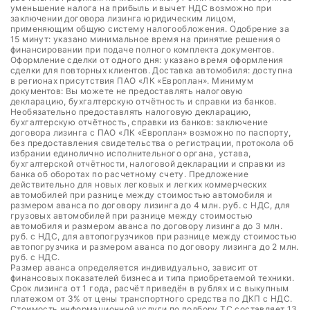
уменьшение налога на прибыль и вычет НДС возможно при
заключении договора лизинга юридическим лицом,
применяющим общую систему налогообложения. Одобрение за
15 минут: указано минимальное время на принятие решения о
финансировании при подаче полного комплекта документов.
Оформление сделки от одного дня: указано время оформления
сделки для повторных клиентов. Доставка автомобиля: доступна
в регионах присутствия ПАО «ЛК «Европлан». Минимум
документов: Вы можете не предоставлять налоговую
декларацию, бухгалтерскую отчётность и справки из банков.
Необязательно предоставлять налоговую декларацию,
бухгалтерскую отчётность, справки из банков: заключение
договора лизинга с ПАО «ЛК «Европлан» возможно по паспорту,
без предоставления свидетельства о регистрации, протокола об
избрании единолично исполнительного органа, устава,
бухгалтерской отчётности, налоговой декларации и справки из
банка об оборотах по расчетному счету. Предложение
действительно для новых легковых и легких коммерческих
автомобилей при разнице между стоимостью автомобиля и
размером аванса по договору лизинга до 4 млн. руб. с НДС, для
грузовых автомобилей при разнице между стоимостью
автомобиля и размером аванса по договору лизинга до 3 млн.
руб. с НДС, для автопогрузчиков при разнице между стоимостью
автопогрузчика и размером аванса по договору лизинга до 2 млн.
руб. с НДС.
Размер аванса определяется индивидуально, зависит от
финансовых показателей бизнеса и типа приобретаемой техники.
Срок лизинга от 1 года, расчёт приведён в рублях и с выкупным
платежом от 3% от цены транспортного средства по ДКП с НДС.
Стоимость информационной услуги по подбору ТС составляет 13