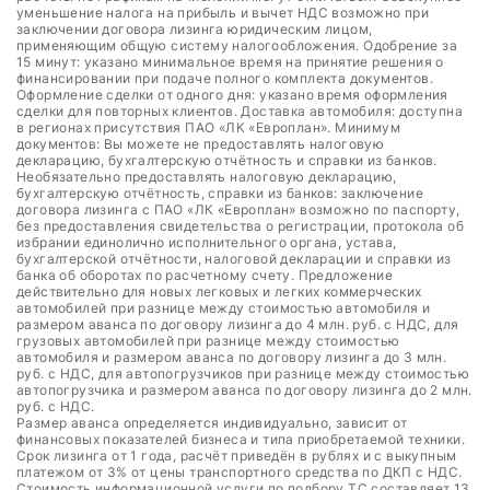
уменьшение налога на прибыль и вычет НДС возможно при
заключении договора лизинга юридическим лицом,
применяющим общую систему налогообложения. Одобрение за
15 минут: указано минимальное время на принятие решения о
финансировании при подаче полного комплекта документов.
Оформление сделки от одного дня: указано время оформления
сделки для повторных клиентов. Доставка автомобиля: доступна
в регионах присутствия ПАО «ЛК «Европлан». Минимум
документов: Вы можете не предоставлять налоговую
декларацию, бухгалтерскую отчётность и справки из банков.
Необязательно предоставлять налоговую декларацию,
бухгалтерскую отчётность, справки из банков: заключение
договора лизинга с ПАО «ЛК «Европлан» возможно по паспорту,
без предоставления свидетельства о регистрации, протокола об
избрании единолично исполнительного органа, устава,
бухгалтерской отчётности, налоговой декларации и справки из
банка об оборотах по расчетному счету. Предложение
действительно для новых легковых и легких коммерческих
автомобилей при разнице между стоимостью автомобиля и
размером аванса по договору лизинга до 4 млн. руб. с НДС, для
грузовых автомобилей при разнице между стоимостью
автомобиля и размером аванса по договору лизинга до 3 млн.
руб. с НДС, для автопогрузчиков при разнице между стоимостью
автопогрузчика и размером аванса по договору лизинга до 2 млн.
руб. с НДС.
Размер аванса определяется индивидуально, зависит от
финансовых показателей бизнеса и типа приобретаемой техники.
Срок лизинга от 1 года, расчёт приведён в рублях и с выкупным
платежом от 3% от цены транспортного средства по ДКП с НДС.
Стоимость информационной услуги по подбору ТС составляет 13