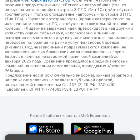
разрезе
«Легковой автотранспорт»
. Сегмент «Автолизинг»
включает предметы лизинга: «Легковые автомобили» (только
определение «легковой» по строке 3 ПТС «Тип ТС»); «Автобусы и
троллейбусы» (только определение «автобусы» по строке 3 ПТС
«Тип ТС»); «Грузовой автотранспорт» (прочий автотранспорт, за
исключением легковых ТС, автобусов и строительной техники на
колесах). «Лидер» не выражает идеи превосходства над другими
хозяйствующими субъектами, использовано в значении
вхождения во множество других участников рынка, занимающих
передовое положение на рынке услуг финансовой аренды
(лизинга). Под независимыми подразумеваются компании, не
являющиеся частью банковских и/или промышленных групп.
Европлан являлся независимой лизинговой компанией до
декабря 2025 года. Сравнение проводилось среди лизинговых
компаний на основании исследований, проводимых «Эксперт
РА&raquo.
Предложение носит исключительно информационный характер и
ни при каких условиях не является публичной офертой,
определяемой положениями Ст. 437 (2) ГК РФ. ПАО «ЛК
«Европлан», ОГРН 1177746637584. ЕВРОПЛАН®
Личный кабинет клиента «Мой Европлан»