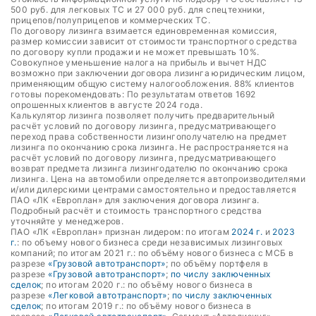
500 руб. для легковых ТС и 27 000 руб. для спецтехники,
прицепов/полуприцепов и коммерческих ТС.
По договору лизинга взимается единовременная комиссия,
размер комиссии зависит от стоимости транспортного средства
по договору купли продажи и не может превышать 10%.
Совокупное уменьшение налога на прибыль и вычет НДС
возможно при заключении договора лизинга юридическим лицом,
применяющим общую систему налогообложения. 88% клиентов
готовы порекомендовать: По результатам ответов 1692
опрошенных клиентов в августе 2024 года.
Калькулятор лизинга позволяет получить предварительный
расчёт условий по договору лизинга, предусматривающего
переход права собственности лизингополучателю на предмет
лизинга по окончанию срока лизинга. Не распространяется на
расчёт условий по договору лизинга, предусматривающего
возврат предмета лизинга лизингодателю по окончанию срока
лизинга. Цена на автомобили определяется автопроизводителями
и/или дилерскими центрами самостоятельно и предоставляется
ПАО «ЛК «Европлан» для заключения договора лизинга.
Подробный расчёт и стоимость транспортного средства
уточняйте у менеджеров.
ПАО «ЛК «Европлан» признан лидером: по итогам
2024 г.
и
2023
г.
: по объему нового бизнеса среди независимых лизинговых
компаний; по итогам 2021 г.: по объёму нового бизнеса с МСБ в
разрезе
«Грузовой автотранспорт»
; по объёму портфеля в
разрезе
«Грузовой автотранспорт»
;
по числу заключенных
сделок
; по итогам 2020 г.: по объёму нового бизнеса в
разрезе
«Легковой автотранспорт»
;
по числу заключенных
сделок
; по итогам 2019 г.: по объёму нового бизнеса в