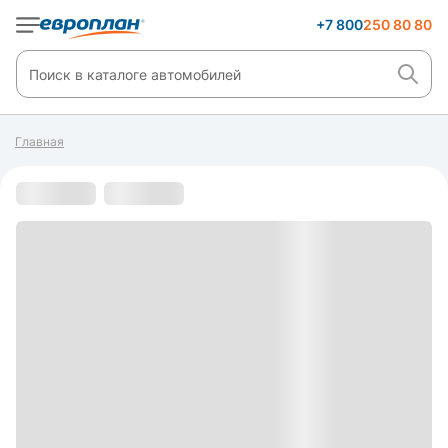
+7 800
250 80 80
Главная
С пробегом
s