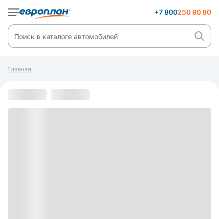
+7 800
250 80 80
Главная
С пробегом
s