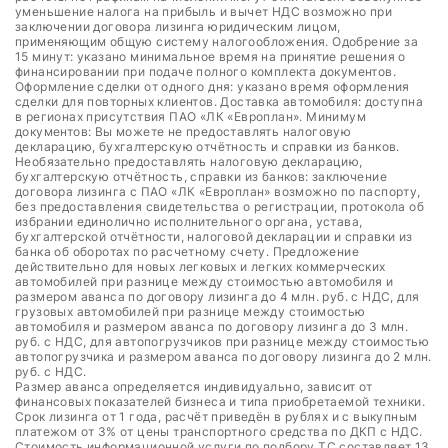
уменьшение налога на прибыль и вычет НДС возможно при
заключении договора лизинга юридическим лицом,
применяющим общую систему налогообложения. Одобрение за
15 минут: указано минимальное время на принятие решения о
финансировании при подаче полного комплекта документов.
Оформление сделки от одного дня: указано время оформления
сделки для повторных клиентов. Доставка автомобиля: доступна
в регионах присутствия ПАО «ЛК «Европлан». Минимум
документов: Вы можете не предоставлять налоговую
декларацию, бухгалтерскую отчётность и справки из банков.
Необязательно предоставлять налоговую декларацию,
бухгалтерскую отчётность, справки из банков: заключение
договора лизинга с ПАО «ЛК «Европлан» возможно по паспорту,
без предоставления свидетельства о регистрации, протокола об
избрании единолично исполнительного органа, устава,
бухгалтерской отчётности, налоговой декларации и справки из
банка об оборотах по расчетному счету. Предложение
действительно для новых легковых и легких коммерческих
автомобилей при разнице между стоимостью автомобиля и
размером аванса по договору лизинга до 4 млн. руб. с НДС, для
грузовых автомобилей при разнице между стоимостью
автомобиля и размером аванса по договору лизинга до 3 млн.
руб. с НДС, для автопогрузчиков при разнице между стоимостью
автопогрузчика и размером аванса по договору лизинга до 2 млн.
руб. с НДС.
Размер аванса определяется индивидуально, зависит от
финансовых показателей бизнеса и типа приобретаемой техники.
Срок лизинга от 1 года, расчёт приведён в рублях и с выкупным
платежом от 3% от цены транспортного средства по ДКП с НДС.
Стоимость информационной услуги по подбору ТС составляет 13