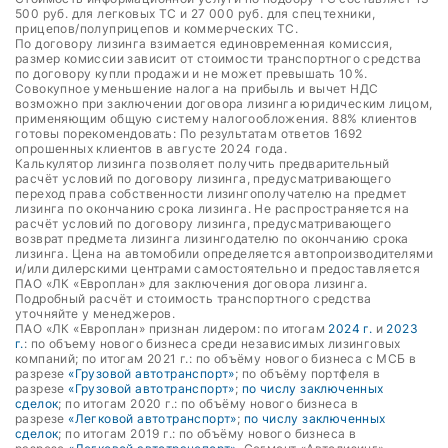
500 руб. для легковых ТС и 27 000 руб. для спецтехники,
прицепов/полуприцепов и коммерческих ТС.
По договору лизинга взимается единовременная комиссия,
размер комиссии зависит от стоимости транспортного средства
по договору купли продажи и не может превышать 10%.
Совокупное уменьшение налога на прибыль и вычет НДС
возможно при заключении договора лизинга юридическим лицом,
применяющим общую систему налогообложения. 88% клиентов
готовы порекомендовать: По результатам ответов 1692
опрошенных клиентов в августе 2024 года.
Калькулятор лизинга позволяет получить предварительный
расчёт условий по договору лизинга, предусматривающего
переход права собственности лизингополучателю на предмет
лизинга по окончанию срока лизинга. Не распространяется на
расчёт условий по договору лизинга, предусматривающего
возврат предмета лизинга лизингодателю по окончанию срока
лизинга. Цена на автомобили определяется автопроизводителями
и/или дилерскими центрами самостоятельно и предоставляется
ПАО «ЛК «Европлан» для заключения договора лизинга.
Подробный расчёт и стоимость транспортного средства
уточняйте у менеджеров.
ПАО «ЛК «Европлан» признан лидером: по итогам
2024 г.
и
2023
г.
: по объему нового бизнеса среди независимых лизинговых
компаний; по итогам 2021 г.: по объёму нового бизнеса с МСБ в
разрезе
«Грузовой автотранспорт»
; по объёму портфеля в
разрезе
«Грузовой автотранспорт»
;
по числу заключенных
сделок
; по итогам 2020 г.: по объёму нового бизнеса в
разрезе
«Легковой автотранспорт»
;
по числу заключенных
сделок
; по итогам 2019 г.: по объёму нового бизнеса в