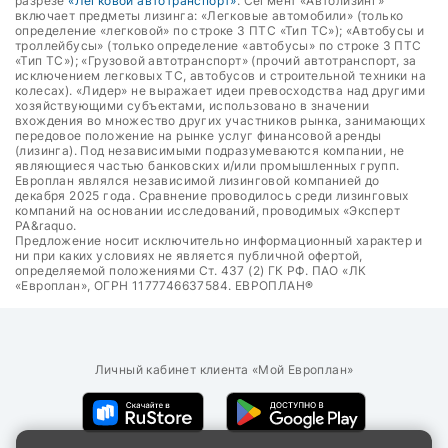
разрезе
«Легковой автотранспорт»
. Сегмент «Автолизинг»
включает предметы лизинга: «Легковые автомобили» (только
определение «легковой» по строке 3 ПТС «Тип ТС»); «Автобусы и
троллейбусы» (только определение «автобусы» по строке 3 ПТС
«Тип ТС»); «Грузовой автотранспорт» (прочий автотранспорт, за
исключением легковых ТС, автобусов и строительной техники на
колесах). «Лидер» не выражает идеи превосходства над другими
хозяйствующими субъектами, использовано в значении
вхождения во множество других участников рынка, занимающих
передовое положение на рынке услуг финансовой аренды
(лизинга). Под независимыми подразумеваются компании, не
являющиеся частью банковских и/или промышленных групп.
Европлан являлся независимой лизинговой компанией до
декабря 2025 года. Сравнение проводилось среди лизинговых
компаний на основании исследований, проводимых «Эксперт
РА&raquo.
Предложение носит исключительно информационный характер и
ни при каких условиях не является публичной офертой,
определяемой положениями Ст. 437 (2) ГК РФ. ПАО «ЛК
«Европлан», ОГРН 1177746637584. ЕВРОПЛАН®
Личный кабинет клиента «Мой Европлан»