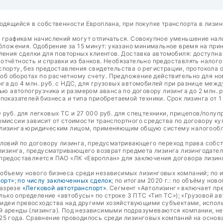
одящийся в собственности Европлана, при покупке транспорта в лизин
о графикам начислений могут отличаться. Совокупное уменьшение на
ожения. Одобрение за 15 минут: указано минимальное время на прин
ления сделки для повторных клиентов. Доставка автомобиля: доступн
тчётность и справки из банков. Необязательно предоставлять налого
порту, без предоставления свидетельства о регистрации, протокола о
а об оборотах по расчетному счету. Предложение действительно для н
га до 4 млн. руб. с НДС, для грузовых автомобилей при разнице межд
ью автопогрузчика и размером аванса по договору лизинга до 2 млн. р
оказателей бизнеса и типа приобретаемой техники. Срок лизинга от 1
руб. для легковых ТС и 27 000 руб. для спецтехники, прицепов/полуп
омиссии зависит от стоимости транспортного средства по договору к
 лизинга юридическим лицом, применяющим общую систему налогообло
словий по договору лизинга, предусматривающего переход права собс
 лизинга, предусматривающего возврат предмета лизинга лизингодате
предоставляется ПАО «ЛК «Европлан» для заключения договора лизин
о объему нового бизнеса среди независимых лизинговых компаний; по и
порт»
;
по числу заключенных сделок
; по итогам 2020 г.: по объёму нов
разрезе
«Легковой автотранспорт»
. Сегмент «Автолизинг» включает пр
олько определение «автобусы» по строке 3 ПТС «Тип ТС»); «Грузовой а
т идеи превосходства над другими хозяйствующими субъектами, испол
й аренды (лизинга). Под независимыми подразумеваются компании, н
25 года. Сравнение проводилось среди лизинговых компаний на основ