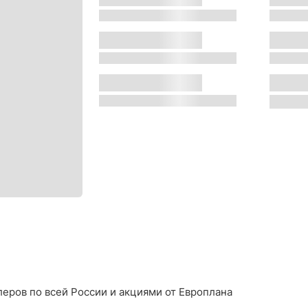
s
s
Двигатель:
Местон
s
s
Трансмиссия:
Цвет:
s
s
еров по всей России и акциями от Европлана