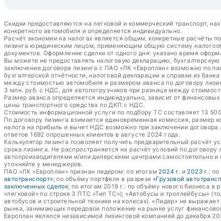
Скидки предоставляются на легковой и коммерческий транспорт, нах
конкретного автомобиля и определяется индивидуально.
Расчёт экономии на налогах является общим, конкретные расчёты п
лизинга юридическим лицом, применяющим общую систему налогообл
документов. Оформление сделки от одного дня: указано время оформ
Вы можете не предоставлять налоговую декларацию, бухгалтерскую о
заключение договора лизинга с ПАО «ЛК «Европлан» возможно по пас
бухгалтерской отчётности, налоговой декларации и справки из банк
между стоимостью автомобиля и размером аванса по договору лизин
3 млн. руб. с НДС, для автопогрузчиков при разнице между стоимост
Размер аванса определяется индивидуально, зависит от финансовых п
цены транспортного средства по ДКП с НДС.
Стоимость информационной услуги по подбору ТС составляет 13 500 
По договору лизинга взимается единовременная комиссия, размер к
налога на прибыль и вычет НДС возможно при заключении договора
ответов 1692 опрошенных клиентов в августе 2024 года.
Калькулятор лизинга позволяет получить предварительный расчёт у
срока лизинга. Не распространяется на расчёт условий по договору
автопроизводителями и/или дилерскими центрами самостоятельно и 
уточняйте у менеджеров.
ПАО «ЛК «Европлан» признан лидером: по итогам
2024 г.
и
2023 г.
: п
автотранспорт»
; по объёму портфеля в разрезе
«Грузовой автотранс
заключенных сделок
; по итогам 2019 г.: по объёму нового бизнеса в 
«легковой» по строке 3 ПТС «Тип ТС»); «Автобусы и троллейбусы» (т
автобусов и строительной техники на колесах). «Лидер» не выражае
рынка, занимающих передовое положение на рынке услуг финансово
Европлан являлся независимой лизинговой компанией до декабря 20