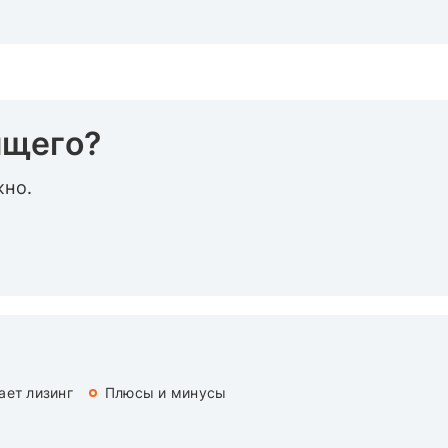
ящего?
жно.
ает лизинг
Плюсы и минусы