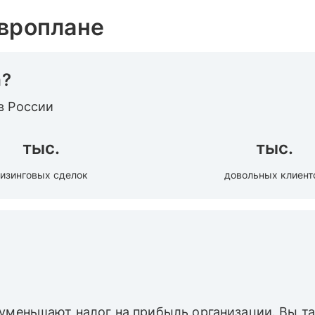
Европлане
а?
в России
тыс.
тыс.
изинговых сделок
довольных клиент
 уменьшают налог на прибыль организации. Вы 