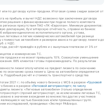
г или по договору купли-продажи. Итоговая сумма скидки зависит от
лога на прибыль и вычет НДС возможно при заключении договора
ятие решения о финансировании при подаче полного комплекта
а в регионах присутствия ПАО «ЛК «Европлан». Минимум документов:
вую декларацию, бухгалтерскую отчётность, справки из банков:
б избрании единолично исполнительного органа, устава,
овых легковых и легких коммерческих автомобилей при разнице
у стоимостью автомобиля и размером аванса по договору лизинга до
уб. с НДС.
 года, расчёт приведён в рублях и с выкупным платежом от 3% от
рицепов и коммерческих ТС.
упли продажи и не может превышать 10%. Совокупное уменьшение
жения. 88% клиентов готовы порекомендовать: По результатам
твенности лизингополучателю на предмет лизинга по окончанию
лю по окончанию срока лизинга. Цена на автомобили определяется
га. Подробный расчёт и стоимость транспортного средства
тогам 2021 г.: по объёму нового бизнеса с МСБ в разрезе
«Грузовой
ого бизнеса в разрезе
«Легковой автотранспорт»
;
по числу
едметы лизинга: «Легковые автомобили» (только определение
втотранспорт» (прочий автотранспорт, за исключением легковых ТС,
ьзовано в значении вхождения во множество других участников
е являющиеся частью банковских и/или промышленных групп.
ании исследований, проводимых «Эксперт РА&raquo.