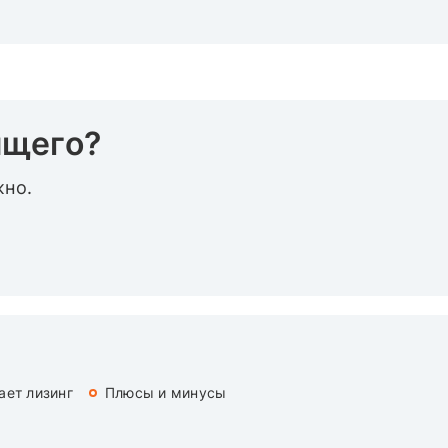
ящего?
жно.
ает лизинг
Плюсы и минусы