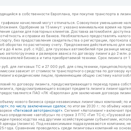
одящийся в собственности Европлана, при покупке транспорта в лизин
о графикам начислений могут отличаться. Совокупное уменьшение на
ожения. Одобрение за 15 минут: указано минимальное время на прин
ления сделки для повторных клиентов. Доставка автомобиля: доступн
тчётность и справки из банков. Необязательно предоставлять налого
порту, без предоставления свидетельства о регистрации, протокола о
а об оборотах по расчетному счету. Предложение действительно для н
га до 4 млн. руб. с НДС, для грузовых автомобилей при разнице межд
ью автопогрузчика и размером аванса по договору лизинга до 2 млн. р
оказателей бизнеса и типа приобретаемой техники. Срок лизинга от 1
руб. для легковых ТС и 27 000 руб. для спецтехники, прицепов/полуп
омиссии зависит от стоимости транспортного средства по договору к
 лизинга юридическим лицом, применяющим общую систему налогообло
словий по договору лизинга, предусматривающего переход права собс
 лизинга, предусматривающего возврат предмета лизинга лизингодате
предоставляется ПАО «ЛК «Европлан» для заключения договора лизин
о объему нового бизнеса среди независимых лизинговых компаний; по и
порт»
;
по числу заключенных сделок
; по итогам 2020 г.: по объёму нов
разрезе
«Легковой автотранспорт»
. Сегмент «Автолизинг» включает пр
олько определение «автобусы» по строке 3 ПТС «Тип ТС»); «Грузовой а
т идеи превосходства над другими хозяйствующими субъектами, испол
й аренды (лизинга). Под независимыми подразумеваются компании, н
25 года. Сравнение проводилось среди лизинговых компаний на основ