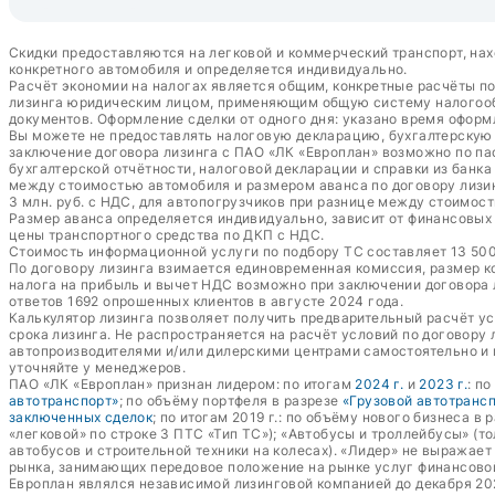
Скидки предоставляются на легковой и коммерческий транспорт, нах
конкретного автомобиля и определяется индивидуально.
Расчёт экономии на налогах является общим, конкретные расчёты п
лизинга юридическим лицом, применяющим общую систему налогообл
документов. Оформление сделки от одного дня: указано время оформ
Вы можете не предоставлять налоговую декларацию, бухгалтерскую о
заключение договора лизинга с ПАО «ЛК «Европлан» возможно по пас
бухгалтерской отчётности, налоговой декларации и справки из банк
между стоимостью автомобиля и размером аванса по договору лизин
3 млн. руб. с НДС, для автопогрузчиков при разнице между стоимост
Размер аванса определяется индивидуально, зависит от финансовых п
цены транспортного средства по ДКП с НДС.
Стоимость информационной услуги по подбору ТС составляет 13 500 
По договору лизинга взимается единовременная комиссия, размер к
налога на прибыль и вычет НДС возможно при заключении договора
ответов 1692 опрошенных клиентов в августе 2024 года.
Калькулятор лизинга позволяет получить предварительный расчёт у
срока лизинга. Не распространяется на расчёт условий по договору
автопроизводителями и/или дилерскими центрами самостоятельно и 
уточняйте у менеджеров.
ПАО «ЛК «Европлан» признан лидером: по итогам
2024 г.
и
2023 г.
: п
автотранспорт»
; по объёму портфеля в разрезе
«Грузовой автотранс
заключенных сделок
; по итогам 2019 г.: по объёму нового бизнеса в 
«легковой» по строке 3 ПТС «Тип ТС»); «Автобусы и троллейбусы» (т
автобусов и строительной техники на колесах). «Лидер» не выражае
рынка, занимающих передовое положение на рынке услуг финансово
Европлан являлся независимой лизинговой компанией до декабря 20