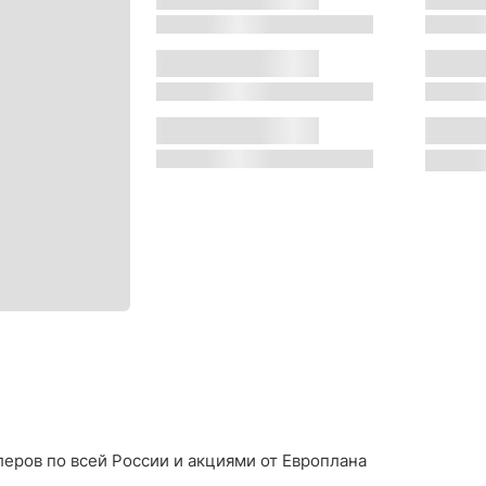
s
s
Двигатель:
Местон
s
s
Трансмиссия:
Цвет:
s
s
еров по всей России и акциями от Европлана