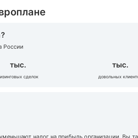
Европлане
а?
в России
тыс.
тыс.
изинговых сделок
довольных клиент
 уменьшают налог на прибыль организации. Вы 