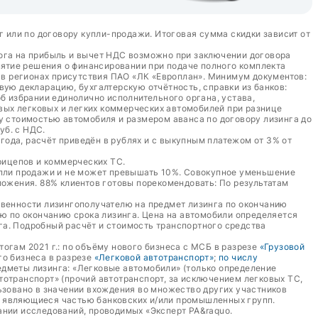
г или по договору купли-продажи. Итоговая сумма скидки зависит от
лога на прибыль и вычет НДС возможно при заключении договора
ятие решения о финансировании при подаче полного комплекта
а в регионах присутствия ПАО «ЛК «Европлан». Минимум документов:
вую декларацию, бухгалтерскую отчётность, справки из банков:
б избрании единолично исполнительного органа, устава,
овых легковых и легких коммерческих автомобилей при разнице
у стоимостью автомобиля и размером аванса по договору лизинга до
уб. с НДС.
 года, расчёт приведён в рублях и с выкупным платежом от 3% от
рицепов и коммерческих ТС.
упли продажи и не может превышать 10%. Совокупное уменьшение
жения. 88% клиентов готовы порекомендовать: По результатам
твенности лизингополучателю на предмет лизинга по окончанию
лю по окончанию срока лизинга. Цена на автомобили определяется
га. Подробный расчёт и стоимость транспортного средства
тогам 2021 г.: по объёму нового бизнеса с МСБ в разрезе
«Грузовой
ого бизнеса в разрезе
«Легковой автотранспорт»
;
по числу
едметы лизинга: «Легковые автомобили» (только определение
втотранспорт» (прочий автотранспорт, за исключением легковых ТС,
ьзовано в значении вхождения во множество других участников
е являющиеся частью банковских и/или промышленных групп.
ании исследований, проводимых «Эксперт РА&raquo.