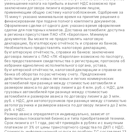
уменьшение налога на прибыль и вычет НДС возможно при
заключении договора лизинга юридическим лицом,
применяющим общую систему налогообложения. Одобрение за
15 минут: указано минимальное время на принятие решения о
финансировании при подаче полного комплекта документов.
Оформление сделки от одного дня: указано время оформления
сделки для повторных клиентов. Доставка автомобиля: доступна
в регионах присутствия ПАО «ЛК «Европлан». Минимум
документов: Вы можете не предоставлять налоговую
декларацию, бухгалтерскую отчётность и справки из банков.
Необязательно предоставлять налоговую декларацию,
бухгалтерскую отчётность, справки из банков: заключение
договора лизинга с ПАО «ЛК «Европлан» возможно по паспорту,
без предоставления свидетельства о регистрации, протокола об
избрании единолично исполнительного органа, устава,
бухгалтерской отчётности, налоговой декларации и справки из
банка об оборотах по расчетному счету. Предложение
действительно для новых легковых и легких коммерческих
автомобилей при разнице между стоимостью автомобиля и
размером аванса по договору лизинга до 4 млн. руб. с НДС, для
грузовых автомобилей при разнице между стоимостью
автомобиля и размером аванса по договору лизинга до 3 млн.
руб. с НДС, для автопогрузчиков при разнице между стоимостью
автопогрузчика и размером аванса по договору лизинга до 2 млн.
руб. с НДС.
Размер аванса определяется индивидуально, зависит от
финансовых показателей бизнеса и типа приобретаемой техники.
Срок лизинга от 1 года, расчёт приведён в рублях и с выкупным
платежом от 3% от цены транспортного средства по ДКП с НДС.
Стоимость информационной услуги по подбору ТС составляет 13