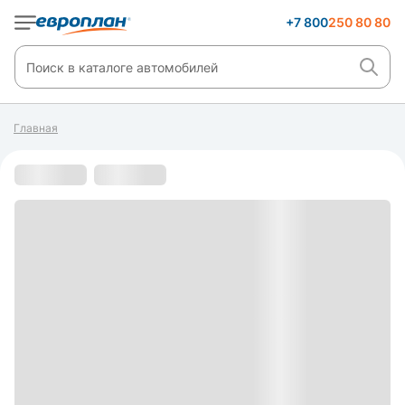
+7 800
250 80 80
Главная
С пробегом
s