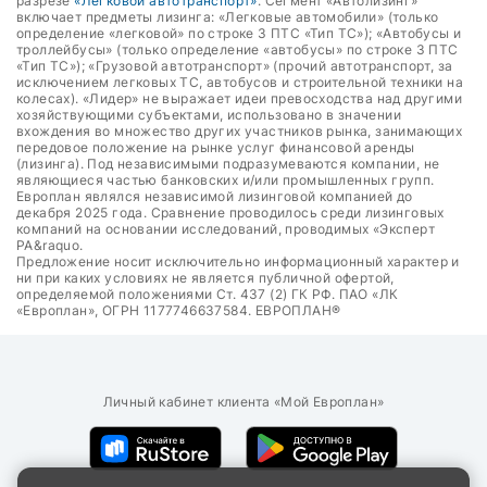
разрезе
«Легковой автотранспорт»
. Сегмент «Автолизинг»
включает предметы лизинга: «Легковые автомобили» (только
определение «легковой» по строке 3 ПТС «Тип ТС»); «Автобусы и
троллейбусы» (только определение «автобусы» по строке 3 ПТС
«Тип ТС»); «Грузовой автотранспорт» (прочий автотранспорт, за
исключением легковых ТС, автобусов и строительной техники на
колесах). «Лидер» не выражает идеи превосходства над другими
хозяйствующими субъектами, использовано в значении
вхождения во множество других участников рынка, занимающих
передовое положение на рынке услуг финансовой аренды
(лизинга). Под независимыми подразумеваются компании, не
являющиеся частью банковских и/или промышленных групп.
Европлан являлся независимой лизинговой компанией до
декабря 2025 года. Сравнение проводилось среди лизинговых
компаний на основании исследований, проводимых «Эксперт
РА&raquo.
Предложение носит исключительно информационный характер и
ни при каких условиях не является публичной офертой,
определяемой положениями Ст. 437 (2) ГК РФ. ПАО «ЛК
«Европлан», ОГРН 1177746637584. ЕВРОПЛАН®
Личный кабинет клиента «Мой Европлан»