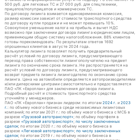
500 руб. для легковых ТС и 27 000 руб. для спецтехники,
прицепов/полуприцепов и коммерческих ТС.
По договору лизинга взимается единовременная комиссия,
размер комиссии зависит от стоимости транспортного средства
по договору купли продажи и не может превышать 10%.
Совокупное уменьшение налога на прибыль и вычет НДС
возможно при заключении договора лизинга юридическим лицом,
применяющим общую систему налогообложения. 88% клиентов
готовы порекомендовать: По результатам ответов 1692
опрошенных клиентов в августе 2024 года.
Калькулятор лизинга позволяет получить предварительный
расчёт условий по договору лизинга, предусматривающего
переход права собственности лизингополучателю на предмет
лизинга по окончанию срока лизинга. Не распространяется на
расчёт условий по договору лизинга, предусматривающего
возврат предмета лизинга лизингодателю по окончанию срока
лизинга. Цена на автомобили определяется автопроизводителями
и/или дилерскими центрами самостоятельно и предоставляется
ПАО «ЛК «Европлан» для заключения договора лизинга.
Подробный расчёт и стоимость транспортного средства
уточняйте у менеджеров.
ПАО «ЛК «Европлан» признан лидером: по итогам
2024 г.
и
2023
г.
: по объему нового бизнеса среди независимых лизинговых
компаний; по итогам 2021 г.: по объёму нового бизнеса с МСБ в
разрезе
«Грузовой автотранспорт»
; по объёму портфеля в
разрезе
«Грузовой автотранспорт»
;
по числу заключенных
сделок
; по итогам 2020 г.: по объёму нового бизнеса в
разрезе
«Легковой автотранспорт»
;
по числу заключенных
сделок
; по итогам 2019 г.: по объёму нового бизнеса в