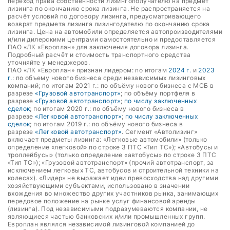
переход права собственности лизингополучателю на предмет
лизинга по окончанию срока лизинга. Не распространяется на
расчёт условий по договору лизинга, предусматривающего
возврат предмета лизинга лизингодателю по окончанию срока
лизинга. Цена на автомобили определяется автопроизводителями
и/или дилерскими центрами самостоятельно и предоставляется
ПАО «ЛК «Европлан» для заключения договора лизинга.
Подробный расчёт и стоимость транспортного средства
уточняйте у менеджеров.
ПАО «ЛК «Европлан» признан лидером: по итогам
2024 г.
и
2023
г.
: по объему нового бизнеса среди независимых лизинговых
компаний; по итогам 2021 г.: по объёму нового бизнеса с МСБ в
разрезе
«Грузовой автотранспорт»
; по объёму портфеля в
разрезе
«Грузовой автотранспорт»
;
по числу заключенных
сделок
; по итогам 2020 г.: по объёму нового бизнеса в
разрезе
«Легковой автотранспорт»
;
по числу заключенных
сделок
; по итогам 2019 г.: по объёму нового бизнеса в
разрезе
«Легковой автотранспорт»
. Сегмент «Автолизинг»
включает предметы лизинга: «Легковые автомобили» (только
определение «легковой» по строке 3 ПТС «Тип ТС»); «Автобусы и
троллейбусы» (только определение «автобусы» по строке 3 ПТС
«Тип ТС»); «Грузовой автотранспорт» (прочий автотранспорт, за
исключением легковых ТС, автобусов и строительной техники на
колесах). «Лидер» не выражает идеи превосходства над другими
хозяйствующими субъектами, использовано в значении
вхождения во множество других участников рынка, занимающих
передовое положение на рынке услуг финансовой аренды
(лизинга). Под независимыми подразумеваются компании, не
являющиеся частью банковских и/или промышленных групп.
Европлан являлся независимой лизинговой компанией до