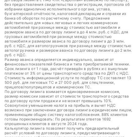
без предоставления свидетельства о регистрации, протокола об
избрании единолично исполнительного органа, устава,
бухгалтерской отчётности, налоговой декларации и справки из
банка об оборотах по расчетному счету. Предложение
действительно для новых легковых и легких коммерческих
автомобилей при разнице между стоимостью автомобиля и
размером аванса по договору лизинга до 4 млн. руб. с НДС, для
грузовых автомобилей при разнице между стоимостью
автомобиля и размером аванса по договору лизинга до 3 млн.
руб. с НДС, для автопогрузчиков при разнице между стоимостью
автопогрузчика и размером аванса по договору лизинга до 2 млн.
руб. с НДС.
Размер аванса определяется индивидуально, зависит от
финансовых показателей бизнеса и типа приобретаемой техники.
Срок лизинга от 1 года, расчёт приведён в рублях и с выкупным
платежом от 3% от цены транспортного средства по ДКП с НДС.
Стоимость информационной услуги по подбору ТС составляет 13
500 руб. для легковых ТС и 27 000 руб. для спецтехники,
прицепов/полуприцепов и коммерческих ТС.
По договору лизинга взимается единовременная комиссия,
размер комиссии зависит от стоимости транспортного средства
по договору купли продажи и не может превышать 10%.
Совокупное уменьшение налога на прибыль и вычет НДС
возможно при заключении договора лизинга юридическим лицом,
применяющим общую систему налогообложения. 88% клиентов
готовы порекомендовать: По результатам ответов 1692
опрошенных клиентов в августе 2024 года.
Калькулятор лизинга позволяет получить предварительный
расчёт условий по договору лизинга, предусматривающего