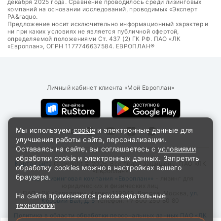
декабря 2025 года. Сравнение проводилось среди лизинговых
компаний на основании исследований, проводимых «Эксперт
РА&raquo.
Предложение носит исключительно информационный характер и
ни при каких условиях не является публичной офертой,
определяемой положениями Ст. 437 (2) ГК РФ. ПАО «ЛК
«Европлан», ОГРН 1177746637584. ЕВРОПЛАН®
Личный кабинет клиента «Мой Европлан»
Мы используем
cookie
и электронные данные для
улучшения работы сайта, персонализации.
Оставаясь на сайте, вы соглашаетесь с
условиями
обработки cookie и электронных данных. Запретить
Карта сайта
Copyright © 2026. Все права защищены. ПАО «ЛК
обработку cookies можно в настройках вашего
«Европлан»
браузера.
ПАО «Лизинговая компания «Европлан»»
- лизинг для
юридических и физических лиц
ПАО «ЛК «Европлан»
, Адрес:
119049
,
Россия
,
Москва
,
ул.
На сайте
применяются рекомендательные
Коровий Вал, д. 5
Телефон:
+7 800 250 80 80
технологии
Политика в области обработки персональных данных ПАО «ЛК