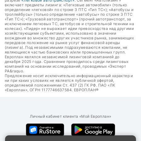
разрезе
«Легковой автотранспорт»
. Сегмент «Автолизинг»
включает предметы лизинга: «Легковые автомобили» (только
определение «легковой» по строке 3 ПТС «Тип ТС»); «Автобусы и
троллейбусы» (только определение «автобусы» по строке 3 ПТС
«Тип ТС»); «Грузовой автотранспорт» (прочий автотранспорт, за
исключением легковых ТС, автобусов и строительной техники на
колесах). «Лидер» не выражает идеи превосходства над другими
хозяйствующими субъектами, использовано в значении
вхождения во множество других участников рынка, занимающих
передовое положение на рынке услуг финансовой аренды
(лизинга). Под независимыми подразумеваются компании, не
являющиеся частью банковских и/или промышленных групп.
Европлан являлся независимой лизинговой компанией до
декабря 2025 года. Сравнение проводилось среди лизинговых
компаний на основании исследований, проводимых «Эксперт
РА&raquo.
Предложение носит исключительно информационный характер и
ни при каких условиях не является публичной офертой,
определяемой положениями Ст. 437 (2) ГК РФ. ПАО «ЛК
«Европлан», ОГРН 1177746637584. ЕВРОПЛАН®
Личный кабинет клиента «Мой Европлан»