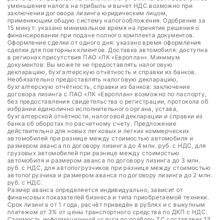
уменьшение налога на прибыль и вычет НДС возможно при
заключении договора лизинга юридическим лицом,
применяющим общую систему налогообложения. Одобрение за
15 минут: указано минимальное время на принятие решения о
финансировании при подаче полного комплекта документов.
Оформление сделки от одного дня: указано время оформления
сделки для повторных клиентов. Доставка автомобиля: доступна
в регионах присутствия ПАО «ЛК «Европлан». Минимум
документов: Вы можете не предоставлять налоговую
декларацию, бухгалтерскую отчётность и справки из банков.
Необязательно предоставлять налоговую декларацию,
бухгалтерскую отчётность, справки из банков: заключение
договора лизинга с ПАО «ЛК «Европлан» возможно по паспорту,
без предоставления свидетельства о регистрации, протокола об
избрании единолично исполнительного органа, устава,
бухгалтерской отчётности, налоговой декларации и справки из
банка об оборотах по расчетному счету. Предложение
действительно для новых легковых и легких коммерческих
автомобилей при разнице между стоимостью автомобиля и
размером аванса по договору лизинга до 4 млн. руб. с НДС, для
грузовых автомобилей при разнице между стоимостью
автомобиля и размером аванса по договору лизинга до 3 млн.
руб. с НДС, для автопогрузчиков при разнице между стоимостью
автопогрузчика и размером аванса по договору лизинга до 2 млн.
руб. с НДС.
Размер аванса определяется индивидуально, зависит от
финансовых показателей бизнеса и типа приобретаемой техники.
Срок лизинга от 1 года, расчёт приведён в рублях и с выкупным
платежом от 3% от цены транспортного средства по ДКП с НДС.
Стоимость информационной услуги по подбору ТС составляет 13