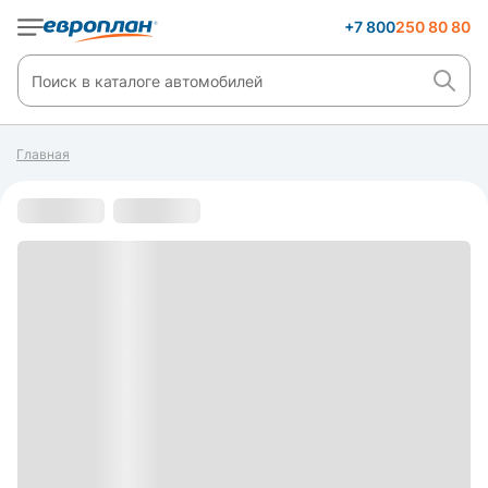
+7 800
250 80 80
Главная
С пробегом
s