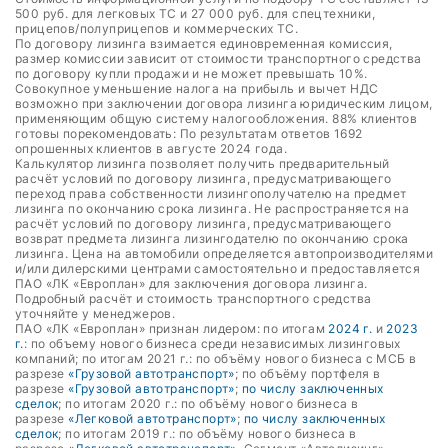
500 руб. для легковых ТС и 27 000 руб. для спецтехники,
прицепов/полуприцепов и коммерческих ТС.
По договору лизинга взимается единовременная комиссия,
размер комиссии зависит от стоимости транспортного средства
по договору купли продажи и не может превышать 10%.
Совокупное уменьшение налога на прибыль и вычет НДС
возможно при заключении договора лизинга юридическим лицом,
применяющим общую систему налогообложения. 88% клиентов
готовы порекомендовать: По результатам ответов 1692
опрошенных клиентов в августе 2024 года.
Калькулятор лизинга позволяет получить предварительный
расчёт условий по договору лизинга, предусматривающего
переход права собственности лизингополучателю на предмет
лизинга по окончанию срока лизинга. Не распространяется на
расчёт условий по договору лизинга, предусматривающего
возврат предмета лизинга лизингодателю по окончанию срока
лизинга. Цена на автомобили определяется автопроизводителями
и/или дилерскими центрами самостоятельно и предоставляется
ПАО «ЛК «Европлан» для заключения договора лизинга.
Подробный расчёт и стоимость транспортного средства
уточняйте у менеджеров.
ПАО «ЛК «Европлан» признан лидером: по итогам
2024 г.
и
2023
г.
: по объему нового бизнеса среди независимых лизинговых
компаний; по итогам 2021 г.: по объёму нового бизнеса с МСБ в
разрезе
«Грузовой автотранспорт»
; по объёму портфеля в
разрезе
«Грузовой автотранспорт»
;
по числу заключенных
сделок
; по итогам 2020 г.: по объёму нового бизнеса в
разрезе
«Легковой автотранспорт»
;
по числу заключенных
сделок
; по итогам 2019 г.: по объёму нового бизнеса в