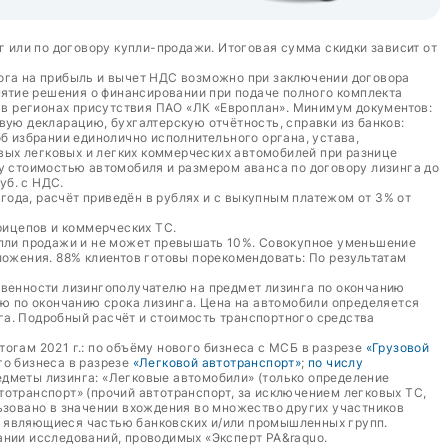
г или по договору купли-продажи. Итоговая сумма скидки зависит от
лога на прибыль и вычет НДС возможно при заключении договора
ятие решения о финансировании при подаче полного комплекта
а в регионах присутствия ПАО «ЛК «Европлан». Минимум документов:
вую декларацию, бухгалтерскую отчётность, справки из банков:
б избрании единолично исполнительного органа, устава,
овых легковых и легких коммерческих автомобилей при разнице
у стоимостью автомобиля и размером аванса по договору лизинга до
уб. с НДС.
 года, расчёт приведён в рублях и с выкупным платежом от 3% от
рицепов и коммерческих ТС.
упли продажи и не может превышать 10%. Совокупное уменьшение
жения. 88% клиентов готовы порекомендовать: По результатам
твенности лизингополучателю на предмет лизинга по окончанию
лю по окончанию срока лизинга. Цена на автомобили определяется
га. Подробный расчёт и стоимость транспортного средства
тогам 2021 г.: по объёму нового бизнеса с МСБ в разрезе
«Грузовой
ого бизнеса в разрезе
«Легковой автотранспорт»
;
по числу
едметы лизинга: «Легковые автомобили» (только определение
втотранспорт» (прочий автотранспорт, за исключением легковых ТС,
ьзовано в значении вхождения во множество других участников
е являющиеся частью банковских и/или промышленных групп.
ании исследований, проводимых «Эксперт РА&raquo.