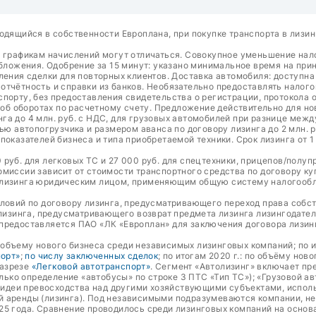
одящийся в собственности Европлана, при покупке транспорта в лизин
о графикам начислений могут отличаться. Совокупное уменьшение на
ожения. Одобрение за 15 минут: указано минимальное время на прин
ления сделки для повторных клиентов. Доставка автомобиля: доступн
тчётность и справки из банков. Необязательно предоставлять налого
порту, без предоставления свидетельства о регистрации, протокола о
а об оборотах по расчетному счету. Предложение действительно для н
га до 4 млн. руб. с НДС, для грузовых автомобилей при разнице межд
ью автопогрузчика и размером аванса по договору лизинга до 2 млн. р
оказателей бизнеса и типа приобретаемой техники. Срок лизинга от 1
руб. для легковых ТС и 27 000 руб. для спецтехники, прицепов/полуп
омиссии зависит от стоимости транспортного средства по договору к
 лизинга юридическим лицом, применяющим общую систему налогообло
словий по договору лизинга, предусматривающего переход права собс
 лизинга, предусматривающего возврат предмета лизинга лизингодате
предоставляется ПАО «ЛК «Европлан» для заключения договора лизин
о объему нового бизнеса среди независимых лизинговых компаний; по и
порт»
;
по числу заключенных сделок
; по итогам 2020 г.: по объёму нов
разрезе
«Легковой автотранспорт»
. Сегмент «Автолизинг» включает пр
олько определение «автобусы» по строке 3 ПТС «Тип ТС»); «Грузовой а
т идеи превосходства над другими хозяйствующими субъектами, испол
й аренды (лизинга). Под независимыми подразумеваются компании, н
25 года. Сравнение проводилось среди лизинговых компаний на основ