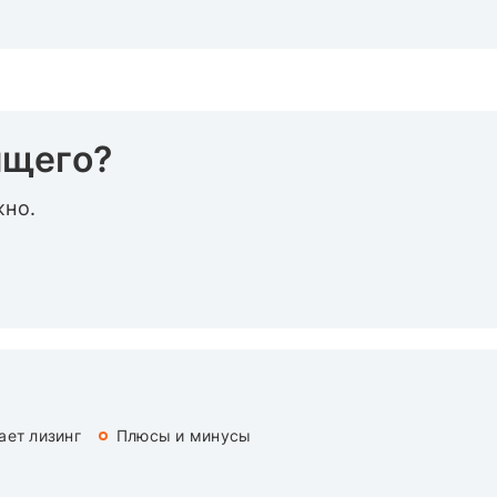
ящего?
жно.
ает лизинг
Плюсы и минусы