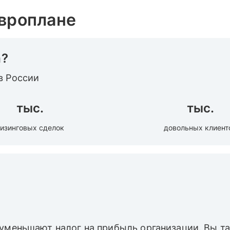
Европлане
а?
в России
тыс.
тыс.
изинговых сделок
довольных клиент
 уменьшают налог на прибыль организации. Вы 