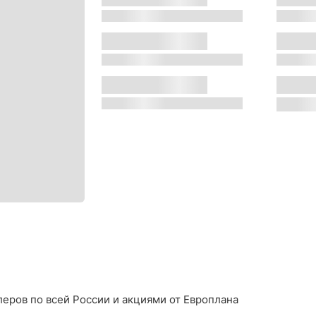
s
s
Двигатель:
Местон
s
s
Трансмиссия:
Цвет:
s
s
еров по всей России и акциями от Европлана