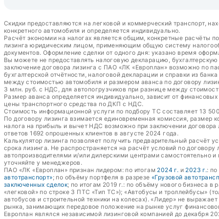
Скидки предоставляются на легковой и коммерческий транспорт, нах
конкретного автомобиля и определяется индивидуально.
Расчёт экономии на налогах является общим, конкретные расчёты п
лизинга юридическим лицом, применяющим общую систему налогообл
документов. Оформление сделки от одного дня: указано время оформ
Вы можете не предоставлять налоговую декларацию, бухгалтерскую о
заключение договора лизинга с ПАО «ЛК «Европлан» возможно по пас
бухгалтерской отчётности, налоговой декларации и справки из банк
между стоимостью автомобиля и размером аванса по договору лизин
3 млн. руб. с НДС, для автопогрузчиков при разнице между стоимост
Размер аванса определяется индивидуально, зависит от финансовых п
цены транспортного средства по ДКП с НДС.
Стоимость информационной услуги по подбору ТС составляет 13 500 
По договору лизинга взимается единовременная комиссия, размер к
налога на прибыль и вычет НДС возможно при заключении договора
ответов 1692 опрошенных клиентов в августе 2024 года.
Калькулятор лизинга позволяет получить предварительный расчёт у
срока лизинга. Не распространяется на расчёт условий по договору
автопроизводителями и/или дилерскими центрами самостоятельно и 
уточняйте у менеджеров.
ПАО «ЛК «Европлан» признан лидером: по итогам
2024 г.
и
2023 г.
: п
автотранспорт»
; по объёму портфеля в разрезе
«Грузовой автотранс
заключенных сделок
; по итогам 2019 г.: по объёму нового бизнеса в 
«легковой» по строке 3 ПТС «Тип ТС»); «Автобусы и троллейбусы» (т
автобусов и строительной техники на колесах). «Лидер» не выражае
рынка, занимающих передовое положение на рынке услуг финансово
Европлан являлся независимой лизинговой компанией до декабря 20