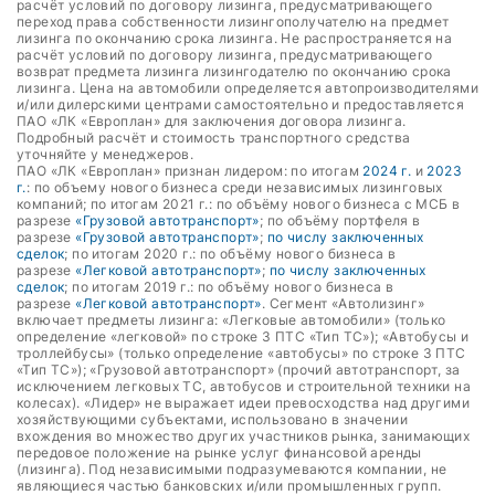
расчёт условий по договору лизинга, предусматривающего
переход права собственности лизингополучателю на предмет
лизинга по окончанию срока лизинга. Не распространяется на
расчёт условий по договору лизинга, предусматривающего
возврат предмета лизинга лизингодателю по окончанию срока
лизинга. Цена на автомобили определяется автопроизводителями
и/или дилерскими центрами самостоятельно и предоставляется
ПАО «ЛК «Европлан» для заключения договора лизинга.
Подробный расчёт и стоимость транспортного средства
уточняйте у менеджеров.
ПАО «ЛК «Европлан» признан лидером: по итогам
2024 г.
и
2023
г.
: по объему нового бизнеса среди независимых лизинговых
компаний; по итогам 2021 г.: по объёму нового бизнеса с МСБ в
разрезе
«Грузовой автотранспорт»
; по объёму портфеля в
разрезе
«Грузовой автотранспорт»
;
по числу заключенных
сделок
; по итогам 2020 г.: по объёму нового бизнеса в
разрезе
«Легковой автотранспорт»
;
по числу заключенных
сделок
; по итогам 2019 г.: по объёму нового бизнеса в
разрезе
«Легковой автотранспорт»
. Сегмент «Автолизинг»
включает предметы лизинга: «Легковые автомобили» (только
определение «легковой» по строке 3 ПТС «Тип ТС»); «Автобусы и
троллейбусы» (только определение «автобусы» по строке 3 ПТС
«Тип ТС»); «Грузовой автотранспорт» (прочий автотранспорт, за
исключением легковых ТС, автобусов и строительной техники на
колесах). «Лидер» не выражает идеи превосходства над другими
хозяйствующими субъектами, использовано в значении
вхождения во множество других участников рынка, занимающих
передовое положение на рынке услуг финансовой аренды
(лизинга). Под независимыми подразумеваются компании, не
являющиеся частью банковских и/или промышленных групп.