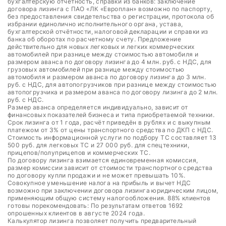
бухгалтерскую отчётность, справки из банков: заключение
договора лизинга с ПАО «ЛК «Европлан» возможно по паспорту,
без предоставления свидетельства о регистрации, протокола об
избрании единолично исполнительного органа, устава,
бухгалтерской отчётности, налоговой декларации и справки из
банка об оборотах по расчетному счету. Предложение
действительно для новых легковых и легких коммерческих
автомобилей при разнице между стоимостью автомобиля и
размером аванса по договору лизинга до 4 млн. руб. с НДС, для
грузовых автомобилей при разнице между стоимостью
автомобиля и размером аванса по договору лизинга до 3 млн.
руб. с НДС, для автопогрузчиков при разнице между стоимостью
автопогрузчика и размером аванса по договору лизинга до 2 млн.
руб. с НДС.
Размер аванса определяется индивидуально, зависит от
финансовых показателей бизнеса и типа приобретаемой техники.
Срок лизинга от 1 года, расчёт приведён в рублях и с выкупным
платежом от 3% от цены транспортного средства по ДКП с НДС.
Стоимость информационной услуги по подбору ТС составляет 13
500 руб. для легковых ТС и 27 000 руб. для спецтехники,
прицепов/полуприцепов и коммерческих ТС.
По договору лизинга взимается единовременная комиссия,
размер комиссии зависит от стоимости транспортного средства
по договору купли продажи и не может превышать 10%.
Совокупное уменьшение налога на прибыль и вычет НДС
возможно при заключении договора лизинга юридическим лицом,
применяющим общую систему налогообложения. 88% клиентов
готовы порекомендовать: По результатам ответов 1692
опрошенных клиентов в августе 2024 года.
Калькулятор лизинга позволяет получить предварительный