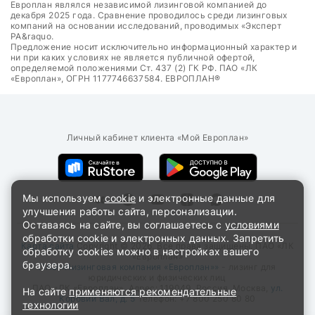
Европлан являлся независимой лизинговой компанией до
декабря 2025 года. Сравнение проводилось среди лизинговых
компаний на основании исследований, проводимых «Эксперт
РА&raquo.
Предложение носит исключительно информационный характер и
ни при каких условиях не является публичной офертой,
определяемой положениями Ст. 437 (2) ГК РФ. ПАО «ЛК
«Европлан», ОГРН 1177746637584. ЕВРОПЛАН®
Личный кабинет клиента «Мой Европлан»
Мы используем
cookie
и электронные данные для
улучшения работы сайта, персонализации.
Оставаясь на сайте, вы соглашаетесь с
условиями
обработки cookie и электронных данных. Запретить
Карта сайта
Copyright © 2026. Все права защищены. ПАО «ЛК
обработку cookies можно в настройках вашего
«Европлан»
браузера.
ПАО «Лизинговая компания «Европлан»»
- лизинг для
юридических и физических лиц
ПАО «ЛК «Европлан»
, Адрес:
119049
,
Россия
,
Москва
,
ул.
На сайте
применяются рекомендательные
Коровий Вал, д. 5
Телефон:
+7 800 250 80 80
технологии