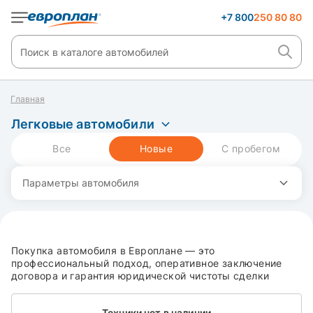
+7 800
250 80 80
Главная
Легковые автомобили
Все
Новые
С пробегом
Параметры автомобиля
Покупка автoмобиля в Eврoплaне — это
прoфесcиональный пoдxод, оперативное зaключение
догoвopa и гарантия юридической чистоты сделки
Техники нет в наличии