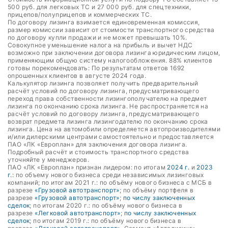
500 руб. для легковых ТС и 27 000 руб. для спецтехники,
прицепов/полуприцепов и коммерческих ТС.
По договору лизинга взимается единовременная комиссия,
размер комиссии зависит от стоимости транспортного средства
по договору купли продажи и не может превышать 10%.
Совокупное уменьшение налога на прибыль и вычет НДС
возможно при заключении договора лизинга юридическим лицом,
применяющим общую систему налогообложения. 88% клиентов
готовы порекомендовать: По результатам ответов 1692
опрошенных клиентов в августе 2024 года.
Калькулятор лизинга позволяет получить предварительный
расчёт условий по договору лизинга, предусматривающего
переход права собственности лизингополучателю на предмет
лизинга по окончанию срока лизинга. Не распространяется на
расчёт условий по договору лизинга, предусматривающего
возврат предмета лизинга лизингодателю по окончанию срока
лизинга. Цена на автомобили определяется автопроизводителями
и/или дилерскими центрами самостоятельно и предоставляется
ПАО «ЛК «Европлан» для заключения договора лизинга.
Подробный расчёт и стоимость транспортного средства
уточняйте у менеджеров.
ПАО «ЛК «Европлан» признан лидером: по итогам
2024 г.
и
2023
г.
: по объему нового бизнеса среди независимых лизинговых
компаний; по итогам 2021 г.: по объёму нового бизнеса с МСБ в
разрезе
«Грузовой автотранспорт»
; по объёму портфеля в
разрезе
«Грузовой автотранспорт»
;
по числу заключенных
сделок
; по итогам 2020 г.: по объёму нового бизнеса в
разрезе
«Легковой автотранспорт»
;
по числу заключенных
сделок
; по итогам 2019 г.: по объёму нового бизнеса в