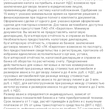
уменьшение налога на прибыль и вычет НДС возможно при
заключении договора лизинга юридическим лицом,
применяющим общую систему налогообложения. Одобрение за
15 минут: указано минимальное время на принятие решения о
финансировании при подаче полного комплекта документов.
Оформление сделки от одного дня: указано время оформления
сделки для повторных клиентов. Доставка автомобиля: доступна
в регионах присутствия ПАО «ЛК «Европлан». Минимум
документов: Вы можете не предоставлять налоговую
декларацию, бухгалтерскую отчётность и справки из банков.
Необязательно предоставлять налоговую декларацию,
бухгалтерскую отчётность, справки из банков: заключение
договора лизинга с ПАО «ЛК «Европлан» возможно по паспорту,
без предоставления свидетельства о регистрации, протокола об
избрании единолично исполнительного органа, устава,
бухгалтерской отчётности, налоговой декларации и справки из
банка об оборотах по расчетному счету. Предложение
действительно для новых легковых и легких коммерческих
автомобилей при разнице между стоимостью автомобиля и
размером аванса по договору лизинга до 4 млн. руб. с НДС, для
грузовых автомобилей при разнице между стоимостью
автомобиля и размером аванса по договору лизинга до 3 млн.
руб. с НДС, для автопогрузчиков при разнице между стоимостью
автопогрузчика и размером аванса по договору лизинга до 2 млн.
руб. с НДС.
Размер аванса определяется индивидуально, зависит от
финансовых показателей бизнеса и типа приобретаемой техники.
Срок лизинга от 1 года, расчёт приведён в рублях и с выкупным
платежом от 3% от цены транспортного средства по ДКП с НДС.
Стоимость информационной услуги по подбору ТС составляет 13