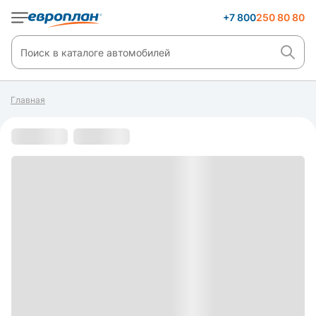
+7 800
250 80 80
Главная
С пробегом
s