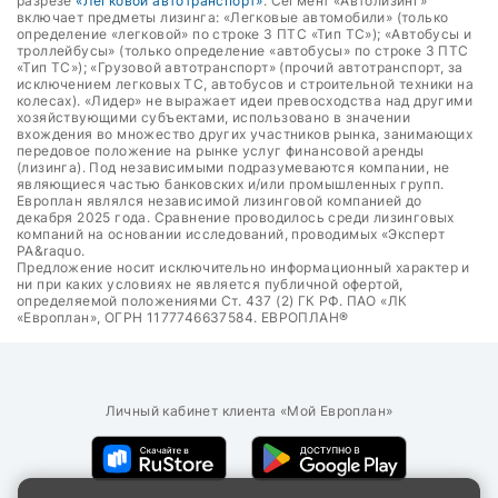
разрезе
«Легковой автотранспорт»
. Сегмент «Автолизинг»
включает предметы лизинга: «Легковые автомобили» (только
определение «легковой» по строке 3 ПТС «Тип ТС»); «Автобусы и
троллейбусы» (только определение «автобусы» по строке 3 ПТС
«Тип ТС»); «Грузовой автотранспорт» (прочий автотранспорт, за
исключением легковых ТС, автобусов и строительной техники на
колесах). «Лидер» не выражает идеи превосходства над другими
хозяйствующими субъектами, использовано в значении
вхождения во множество других участников рынка, занимающих
передовое положение на рынке услуг финансовой аренды
(лизинга). Под независимыми подразумеваются компании, не
являющиеся частью банковских и/или промышленных групп.
Европлан являлся независимой лизинговой компанией до
декабря 2025 года. Сравнение проводилось среди лизинговых
компаний на основании исследований, проводимых «Эксперт
РА&raquo.
Предложение носит исключительно информационный характер и
ни при каких условиях не является публичной офертой,
определяемой положениями Ст. 437 (2) ГК РФ. ПАО «ЛК
«Европлан», ОГРН 1177746637584. ЕВРОПЛАН®
Личный кабинет клиента «Мой Европлан»