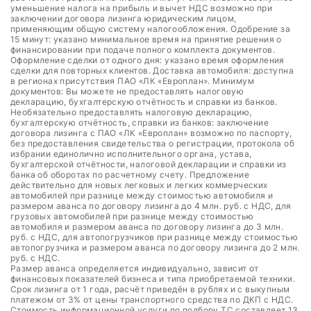
уменьшение налога на прибыль и вычет НДС возможно при
заключении договора лизинга юридическим лицом,
применяющим общую систему налогообложения. Одобрение за
15 минут: указано минимальное время на принятие решения о
финансировании при подаче полного комплекта документов.
Оформление сделки от одного дня: указано время оформления
сделки для повторных клиентов. Доставка автомобиля: доступна
в регионах присутствия ПАО «ЛК «Европлан». Минимум
документов: Вы можете не предоставлять налоговую
декларацию, бухгалтерскую отчётность и справки из банков.
Необязательно предоставлять налоговую декларацию,
бухгалтерскую отчётность, справки из банков: заключение
договора лизинга с ПАО «ЛК «Европлан» возможно по паспорту,
без предоставления свидетельства о регистрации, протокола об
избрании единолично исполнительного органа, устава,
бухгалтерской отчётности, налоговой декларации и справки из
банка об оборотах по расчетному счету. Предложение
действительно для новых легковых и легких коммерческих
автомобилей при разнице между стоимостью автомобиля и
размером аванса по договору лизинга до 4 млн. руб. с НДС, для
грузовых автомобилей при разнице между стоимостью
автомобиля и размером аванса по договору лизинга до 3 млн.
руб. с НДС, для автопогрузчиков при разнице между стоимостью
автопогрузчика и размером аванса по договору лизинга до 2 млн.
руб. с НДС.
Размер аванса определяется индивидуально, зависит от
финансовых показателей бизнеса и типа приобретаемой техники.
Срок лизинга от 1 года, расчёт приведён в рублях и с выкупным
платежом от 3% от цены транспортного средства по ДКП с НДС.
Стоимость информационной услуги по подбору ТС составляет 13