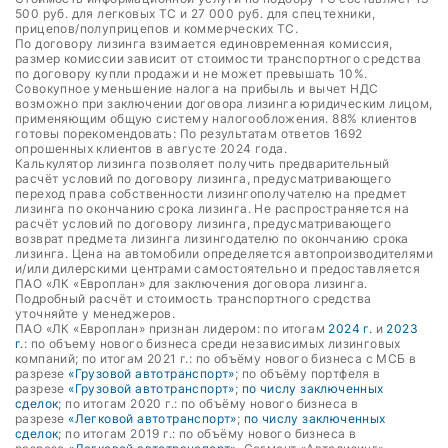
500 руб. для легковых ТС и 27 000 руб. для спецтехники,
прицепов/полуприцепов и коммерческих ТС.
По договору лизинга взимается единовременная комиссия,
размер комиссии зависит от стоимости транспортного средства
по договору купли продажи и не может превышать 10%.
Совокупное уменьшение налога на прибыль и вычет НДС
возможно при заключении договора лизинга юридическим лицом,
применяющим общую систему налогообложения. 88% клиентов
готовы порекомендовать: По результатам ответов 1692
опрошенных клиентов в августе 2024 года.
Калькулятор лизинга позволяет получить предварительный
расчёт условий по договору лизинга, предусматривающего
переход права собственности лизингополучателю на предмет
лизинга по окончанию срока лизинга. Не распространяется на
расчёт условий по договору лизинга, предусматривающего
возврат предмета лизинга лизингодателю по окончанию срока
лизинга. Цена на автомобили определяется автопроизводителями
и/или дилерскими центрами самостоятельно и предоставляется
ПАО «ЛК «Европлан» для заключения договора лизинга.
Подробный расчёт и стоимость транспортного средства
уточняйте у менеджеров.
ПАО «ЛК «Европлан» признан лидером: по итогам
2024 г.
и
2023
г.
: по объему нового бизнеса среди независимых лизинговых
компаний; по итогам 2021 г.: по объёму нового бизнеса с МСБ в
разрезе
«Грузовой автотранспорт»
; по объёму портфеля в
разрезе
«Грузовой автотранспорт»
;
по числу заключенных
сделок
; по итогам 2020 г.: по объёму нового бизнеса в
разрезе
«Легковой автотранспорт»
;
по числу заключенных
сделок
; по итогам 2019 г.: по объёму нового бизнеса в