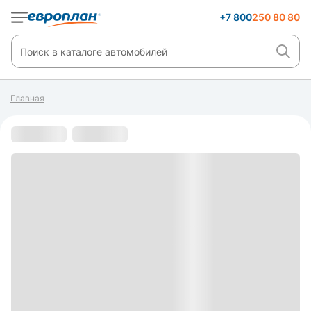
+7 800
250 80 80
Главная
С пробегом
s