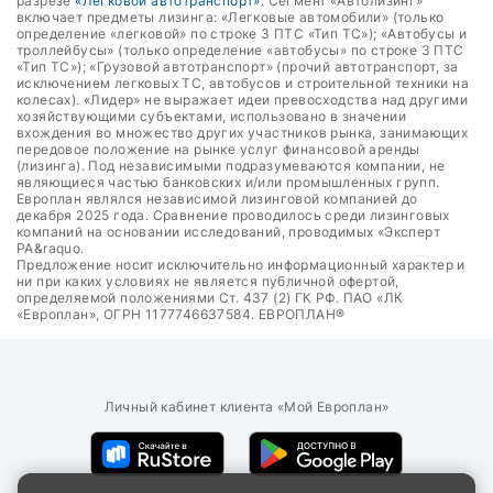
разрезе
«Легковой автотранспорт»
. Сегмент «Автолизинг»
включает предметы лизинга: «Легковые автомобили» (только
определение «легковой» по строке 3 ПТС «Тип ТС»); «Автобусы и
троллейбусы» (только определение «автобусы» по строке 3 ПТС
«Тип ТС»); «Грузовой автотранспорт» (прочий автотранспорт, за
исключением легковых ТС, автобусов и строительной техники на
колесах). «Лидер» не выражает идеи превосходства над другими
хозяйствующими субъектами, использовано в значении
вхождения во множество других участников рынка, занимающих
передовое положение на рынке услуг финансовой аренды
(лизинга). Под независимыми подразумеваются компании, не
являющиеся частью банковских и/или промышленных групп.
Европлан являлся независимой лизинговой компанией до
декабря 2025 года. Сравнение проводилось среди лизинговых
компаний на основании исследований, проводимых «Эксперт
РА&raquo.
Предложение носит исключительно информационный характер и
ни при каких условиях не является публичной офертой,
определяемой положениями Ст. 437 (2) ГК РФ. ПАО «ЛК
«Европлан», ОГРН 1177746637584. ЕВРОПЛАН®
Личный кабинет клиента «Мой Европлан»