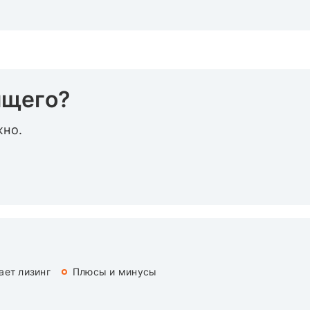
ящего?
жно.
ает лизинг
Плюсы и минусы