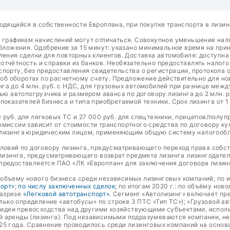
одящийся в собственности Европлана, при покупке транспорта в лизин
о графикам начислений могут отличаться. Совокупное уменьшение на
ожения. Одобрение за 15 минут: указано минимальное время на прин
ления сделки для повторных клиентов. Доставка автомобиля: доступн
тчётность и справки из банков. Необязательно предоставлять налого
порту, без предоставления свидетельства о регистрации, протокола о
а об оборотах по расчетному счету. Предложение действительно для н
га до 4 млн. руб. с НДС, для грузовых автомобилей при разнице межд
ью автопогрузчика и размером аванса по договору лизинга до 2 млн. р
оказателей бизнеса и типа приобретаемой техники. Срок лизинга от 1
руб. для легковых ТС и 27 000 руб. для спецтехники, прицепов/полуп
омиссии зависит от стоимости транспортного средства по договору к
 лизинга юридическим лицом, применяющим общую систему налогообло
словий по договору лизинга, предусматривающего переход права собс
 лизинга, предусматривающего возврат предмета лизинга лизингодате
предоставляется ПАО «ЛК «Европлан» для заключения договора лизин
о объему нового бизнеса среди независимых лизинговых компаний; по и
порт»
;
по числу заключенных сделок
; по итогам 2020 г.: по объёму нов
разрезе
«Легковой автотранспорт»
. Сегмент «Автолизинг» включает пр
олько определение «автобусы» по строке 3 ПТС «Тип ТС»); «Грузовой а
т идеи превосходства над другими хозяйствующими субъектами, испол
й аренды (лизинга). Под независимыми подразумеваются компании, н
25 года. Сравнение проводилось среди лизинговых компаний на основ