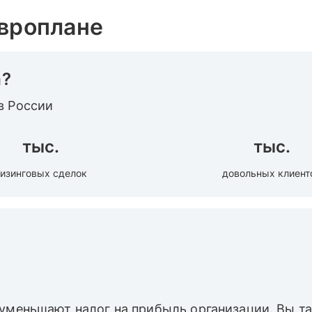
Европлане
а?
в России
тыс.
тыс.
изинговых сделок
довольных клиент
 уменьшают налог на прибыль организации. Вы 