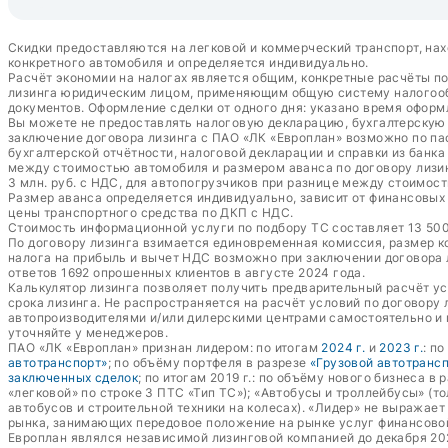
Скидки предоставляются на легковой и коммерческий транспорт, нах
конкретного автомобиля и определяется индивидуально.
Расчёт экономии на налогах является общим, конкретные расчёты п
лизинга юридическим лицом, применяющим общую систему налогообл
документов. Оформление сделки от одного дня: указано время оформ
Вы можете не предоставлять налоговую декларацию, бухгалтерскую о
заключение договора лизинга с ПАО «ЛК «Европлан» возможно по пас
бухгалтерской отчётности, налоговой декларации и справки из банк
между стоимостью автомобиля и размером аванса по договору лизин
3 млн. руб. с НДС, для автопогрузчиков при разнице между стоимост
Размер аванса определяется индивидуально, зависит от финансовых п
цены транспортного средства по ДКП с НДС.
Стоимость информационной услуги по подбору ТС составляет 13 500 
По договору лизинга взимается единовременная комиссия, размер к
налога на прибыль и вычет НДС возможно при заключении договора
ответов 1692 опрошенных клиентов в августе 2024 года.
Калькулятор лизинга позволяет получить предварительный расчёт у
срока лизинга. Не распространяется на расчёт условий по договору
автопроизводителями и/или дилерскими центрами самостоятельно и 
уточняйте у менеджеров.
ПАО «ЛК «Европлан» признан лидером: по итогам
2024 г.
и
2023 г.
: п
автотранспорт»
; по объёму портфеля в разрезе
«Грузовой автотранс
заключенных сделок
; по итогам 2019 г.: по объёму нового бизнеса в 
«легковой» по строке 3 ПТС «Тип ТС»); «Автобусы и троллейбусы» (т
автобусов и строительной техники на колесах). «Лидер» не выражае
рынка, занимающих передовое положение на рынке услуг финансово
Европлан являлся независимой лизинговой компанией до декабря 20