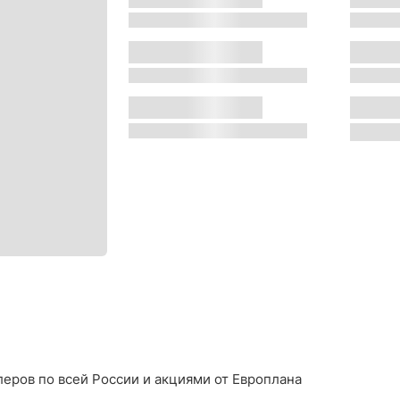
s
s
Двигатель:
Местон
s
s
Трансмиссия:
Цвет:
s
s
еров по всей России и акциями от Европлана