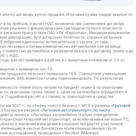
г или по договору купли-продажи. Итоговая сумма скидки зависит от
лога на прибыль и вычет НДС возможно при заключении договора
ятие решения о финансировании при подаче полного комплекта
а в регионах присутствия ПАО «ЛК «Европлан». Минимум документов:
вую декларацию, бухгалтерскую отчётность, справки из банков:
б избрании единолично исполнительного органа, устава,
овых легковых и легких коммерческих автомобилей при разнице
у стоимостью автомобиля и размером аванса по договору лизинга до
уб. с НДС.
 года, расчёт приведён в рублях и с выкупным платежом от 3% от
рицепов и коммерческих ТС.
упли продажи и не может превышать 10%. Совокупное уменьшение
жения. 88% клиентов готовы порекомендовать: По результатам
твенности лизингополучателю на предмет лизинга по окончанию
лю по окончанию срока лизинга. Цена на автомобили определяется
га. Подробный расчёт и стоимость транспортного средства
тогам 2021 г.: по объёму нового бизнеса с МСБ в разрезе
«Грузовой
ого бизнеса в разрезе
«Легковой автотранспорт»
;
по числу
едметы лизинга: «Легковые автомобили» (только определение
втотранспорт» (прочий автотранспорт, за исключением легковых ТС,
ьзовано в значении вхождения во множество других участников
е являющиеся частью банковских и/или промышленных групп.
ании исследований, проводимых «Эксперт РА&raquo.