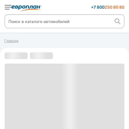
+7 800
250 80 80
Главная
С пробегом
s