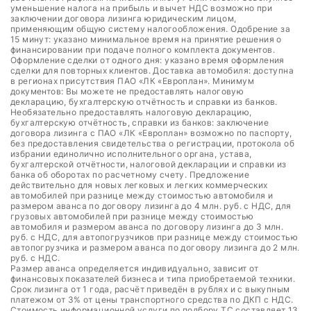
уменьшение налога на прибыль и вычет НДС возможно при
заключении договора лизинга юридическим лицом,
применяющим общую систему налогообложения. Одобрение за
15 минут: указано минимальное время на принятие решения о
финансировании при подаче полного комплекта документов.
Оформление сделки от одного дня: указано время оформления
сделки для повторных клиентов. Доставка автомобиля: доступна
в регионах присутствия ПАО «ЛК «Европлан». Минимум
документов: Вы можете не предоставлять налоговую
декларацию, бухгалтерскую отчётность и справки из банков.
Необязательно предоставлять налоговую декларацию,
бухгалтерскую отчётность, справки из банков: заключение
договора лизинга с ПАО «ЛК «Европлан» возможно по паспорту,
без предоставления свидетельства о регистрации, протокола об
избрании единолично исполнительного органа, устава,
бухгалтерской отчётности, налоговой декларации и справки из
банка об оборотах по расчетному счету. Предложение
действительно для новых легковых и легких коммерческих
автомобилей при разнице между стоимостью автомобиля и
размером аванса по договору лизинга до 4 млн. руб. с НДС, для
грузовых автомобилей при разнице между стоимостью
автомобиля и размером аванса по договору лизинга до 3 млн.
руб. с НДС, для автопогрузчиков при разнице между стоимостью
автопогрузчика и размером аванса по договору лизинга до 2 млн.
руб. с НДС.
Размер аванса определяется индивидуально, зависит от
финансовых показателей бизнеса и типа приобретаемой техники.
Срок лизинга от 1 года, расчёт приведён в рублях и с выкупным
платежом от 3% от цены транспортного средства по ДКП с НДС.
Стоимость информационной услуги по подбору ТС составляет 13