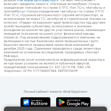
разрезе
«Легковой автотранспорт»
. Сегмент «Автолизинг»
включает предметы лизинга: «Легковые автомобили» (только
определение «легковой» по строке 3 ПТС «Тип ТС»); «Автобусы и
троллейбусы» (только определение «автобусы» по строке 3 ПТС
«Тип ТС»); «Грузовой автотранспорт» (прочий автотранспорт, за
исключением легковых ТС, автобусов и строительной техники на
колесах). «Лидер» не выражает идеи превосходства над другими
хозяйствующими субъектами, использовано в значении
вхождения во множество других участников рынка, занимающих
передовое положение на рынке услуг финансовой аренды
(лизинга). Под независимыми подразумеваются компании, не
являющиеся частью банковских и/или промышленных групп.
Европлан являлся независимой лизинговой компанией до
декабря 2025 года. Сравнение проводилось среди лизинговых
компаний на основании исследований, проводимых «Эксперт
РА&raquo.
Предложение носит исключительно информационный характер и
ни при каких условиях не является публичной офертой,
определяемой положениями Ст. 437 (2) ГК РФ. ПАО «ЛК
«Европлан», ОГРН 1177746637584. ЕВРОПЛАН®
Личный кабинет клиента «Мой Европлан»