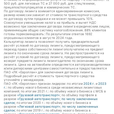
500 руб. для легковых ТС и 27 000 руб. для спецтехники,
прицепов/полуприцепов и коммерческих ТС.
По договору лизинга взимается единовременная комиссия,
размер комиссии зависит от стоимости транспортного средства
по договору купли продажи и не может превышать 10%.
Совокупное уменьшение налога на прибыль и вычет НДС
возможно при заключении договора лизинга юридическим лицом,
применяющим общую систему налогообложения. 88% клиентов
готовы порекомендовать: По результатам ответов 1692
опрошенных клиентов в августе 2024 года.
Калькулятор лизинга позволяет получить предварительный
расчёт условий по договору лизинга, предусматривающего
переход права собственности лизингополучателю на предмет
лизинга по окончанию срока лизинга. Не распространяется на
расчёт условий по договору лизинга, предусматривающего
возврат предмета лизинга лизингодателю по окончанию срока
лизинга. Цена на автомобили определяется автопроизводителями
и/или дилерскими центрами самостоятельно и предоставляется
ПАО «ЛК «Европлан» для заключения договора лизинга.
Подробный расчёт и стоимость транспортного средства
уточняйте у менеджеров.
ПАО «ЛК «Европлан» признан лидером: по итогам
2024 г.
и
2023
г.
: по объему нового бизнеса среди независимых лизинговых
компаний; по итогам 2021 г.: по объёму нового бизнеса с МСБ в
разрезе
«Грузовой автотранспорт»
; по объёму портфеля в
разрезе
«Грузовой автотранспорт»
;
по числу заключенных
сделок
; по итогам 2020 г.: по объёму нового бизнеса в
разрезе
«Легковой автотранспорт»
;
по числу заключенных
сделок
; по итогам 2019 г.: по объёму нового бизнеса в