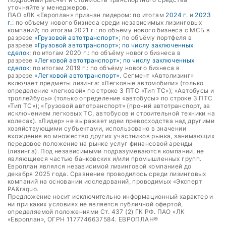
уточняйте у менеджеров.
ПАО «ЛК «Европлан» признан лидером: по итогам
2024 г.
и
2023
г.
: по объему нового бизнеса среди независимых лизинговых
компаний; по итогам 2021 г.: по объёму нового бизнеса с МСБ в
разрезе
«Грузовой автотранспорт»
; по объёму портфеля в
разрезе
«Грузовой автотранспорт»
;
по числу заключенных
сделок
; по итогам 2020 г.: по объёму нового бизнеса в
разрезе
«Легковой автотранспорт»
;
по числу заключенных
сделок
; по итогам 2019 г.: по объёму нового бизнеса в
разрезе
«Легковой автотранспорт»
. Сегмент «Автолизинг»
включает предметы лизинга: «Легковые автомобили» (только
определение «легковой» по строке 3 ПТС «Тип ТС»); «Автобусы и
троллейбусы» (только определение «автобусы» по строке 3 ПТС
«Тип ТС»); «Грузовой автотранспорт» (прочий автотранспорт, за
исключением легковых ТС, автобусов и строительной техники на
колесах). «Лидер» не выражает идеи превосходства над другими
хозяйствующими субъектами, использовано в значении
вхождения во множество других участников рынка, занимающих
передовое положение на рынке услуг финансовой аренды
(лизинга). Под независимыми подразумеваются компании, не
являющиеся частью банковских и/или промышленных групп.
Европлан являлся независимой лизинговой компанией до
декабря 2025 года. Сравнение проводилось среди лизинговых
компаний на основании исследований, проводимых «Эксперт
РА&raquo.
Предложение носит исключительно информационный характер и
ни при каких условиях не является публичной офертой,
определяемой положениями Ст. 437 (2) ГК РФ. ПАО «ЛК
«Европлан», ОГРН 1177746637584. ЕВРОПЛАН®