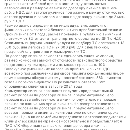
грузовых автомобилей при разнице между стоимостью
автомобиля и размером аванса по договору лизинга до 3 млн.
руб. с НДС, для автопогрузчиков при разнице между стоимостью
автопогрузчика и размером аванса по договору лизинга до 2 млн.
руб. с НДС.
Размер аванса определяется индивидуально, зависит от
финансовых показателей бизнеса и типа приобретаемой техники.
Срок лизинга от 1 года, расчёт приведён в рублях и с выкупным
платежом от 3% от цены транспортного средства по ДКП с НДС.
Стоимость информационной услуги по подбору ТС составляет 13
500 руб. для легковых ТС и 27 000 руб. для спецтехники,
прицепов/полуприцепов и коммерческих ТС.
По договору лизинга взимается единовременная комиссия,
размер комиссии зависит от стоимости транспортного средства
по договору купли продажи и не может превышать 10%.
Совокупное уменьшение налога на прибыль и вычет НДС
возможно при заключении договора лизинга юридическим лицом,
применяющим общую систему налогообложения. 88% клиентов
готовы порекомендовать: По результатам ответов 1692
опрошенных клиентов в августе 2024 года.
Калькулятор лизинга позволяет получить предварительный
расчёт условий по договору лизинга, предусматривающего
переход права собственности лизингополучателю на предмет
лизинга по окончанию срока лизинга. Не распространяется на
расчёт условий по договору лизинга, предусматривающего
возврат предмета лизинга лизингодателю по окончанию срока
лизинга. Цена на автомобили определяется автопроизводителями
и/или дилерскими центрами самостоятельно и предоставляется
ПАО «ЛК «Европлан» для заключения договора лизинга.
Подробный расчёт и стоимость транспортного средства