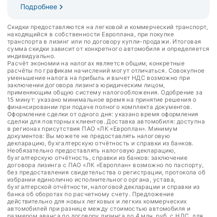
Подробнее
Скидки предоставляются на легковой и коммерческий транспорт,
находящийся в собственности Европлана, при покупке
транспорта в лизинг или по договору купли-продажи. Итоговая
сумма скидки зависит от конкретного автомобиля и определяется
индивидуально.
Расчёт экономии на налогах является общим, конкретные
расчёты по графикам начислений могут отличаться. Совокупное
уменьшение налога на прибыль и вычет НДС возможно при
заключении договора лизинга юридическим лицом,
применяющим общую систему налогообложения. Одобрение за
15 минут: указано минимальное время на принятие решения о
финансировании при подаче полного комплекта документов.
Оформление сделки от одного дня: указано время оформления
сделки для повторных клиентов. Доставка автомобиля: доступна
в регионах присутствия ПАО «ЛК «Европлан». Минимум
документов: Вы можете не предоставлять налоговую
декларацию, бухгалтерскую отчётность и справки из банков.
Необязательно предоставлять налоговую декларацию,
бухгалтерскую отчётность, справки из банков: заключение
договора лизинга с ПАО «ЛК «Европлан» возможно по паспорту,
без предоставления свидетельства о регистрации, протокола об
избрании единолично исполнительного органа, устава,
бухгалтерской отчётности, налоговой декларации и справки из
банка об оборотах по расчетному счету. Предложение
действительно для новых легковых и легких коммерческих
автомобилей при разнице между стоимостью автомобиля и
размером аванса по договору лизинга до 4 млн. руб. с НДС, для