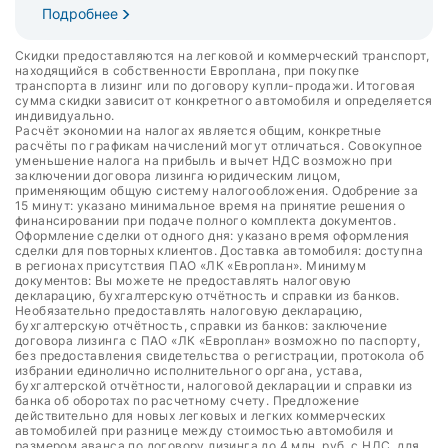
Подробнее
Скидки предоставляются на легковой и коммерческий транспорт,
находящийся в собственности Европлана, при покупке
транспорта в лизинг или по договору купли-продажи. Итоговая
сумма скидки зависит от конкретного автомобиля и определяется
индивидуально.
Расчёт экономии на налогах является общим, конкретные
расчёты по графикам начислений могут отличаться. Совокупное
уменьшение налога на прибыль и вычет НДС возможно при
заключении договора лизинга юридическим лицом,
применяющим общую систему налогообложения. Одобрение за
15 минут: указано минимальное время на принятие решения о
финансировании при подаче полного комплекта документов.
Оформление сделки от одного дня: указано время оформления
сделки для повторных клиентов. Доставка автомобиля: доступна
в регионах присутствия ПАО «ЛК «Европлан». Минимум
документов: Вы можете не предоставлять налоговую
декларацию, бухгалтерскую отчётность и справки из банков.
Необязательно предоставлять налоговую декларацию,
бухгалтерскую отчётность, справки из банков: заключение
договора лизинга с ПАО «ЛК «Европлан» возможно по паспорту,
без предоставления свидетельства о регистрации, протокола об
избрании единолично исполнительного органа, устава,
бухгалтерской отчётности, налоговой декларации и справки из
банка об оборотах по расчетному счету. Предложение
действительно для новых легковых и легких коммерческих
автомобилей при разнице между стоимостью автомобиля и
размером аванса по договору лизинга до 4 млн. руб. с НДС, для