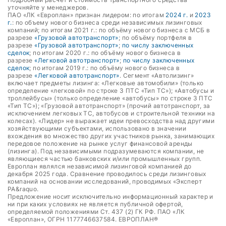
уточняйте у менеджеров.
ПАО «ЛК «Европлан» признан лидером: по итогам
2024 г.
и
2023
г.
: по объему нового бизнеса среди независимых лизинговых
компаний; по итогам 2021 г.: по объёму нового бизнеса с МСБ в
разрезе
«Грузовой автотранспорт»
; по объёму портфеля в
разрезе
«Грузовой автотранспорт»
;
по числу заключенных
сделок
; по итогам 2020 г.: по объёму нового бизнеса в
разрезе
«Легковой автотранспорт»
;
по числу заключенных
сделок
; по итогам 2019 г.: по объёму нового бизнеса в
разрезе
«Легковой автотранспорт»
. Сегмент «Автолизинг»
включает предметы лизинга: «Легковые автомобили» (только
определение «легковой» по строке 3 ПТС «Тип ТС»); «Автобусы и
троллейбусы» (только определение «автобусы» по строке 3 ПТС
«Тип ТС»); «Грузовой автотранспорт» (прочий автотранспорт, за
исключением легковых ТС, автобусов и строительной техники на
колесах). «Лидер» не выражает идеи превосходства над другими
хозяйствующими субъектами, использовано в значении
вхождения во множество других участников рынка, занимающих
передовое положение на рынке услуг финансовой аренды
(лизинга). Под независимыми подразумеваются компании, не
являющиеся частью банковских и/или промышленных групп.
Европлан являлся независимой лизинговой компанией до
декабря 2025 года. Сравнение проводилось среди лизинговых
компаний на основании исследований, проводимых «Эксперт
РА&raquo.
Предложение носит исключительно информационный характер и
ни при каких условиях не является публичной офертой,
определяемой положениями Ст. 437 (2) ГК РФ. ПАО «ЛК
«Европлан», ОГРН 1177746637584. ЕВРОПЛАН®