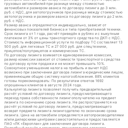
грузовых автомобилей при разнице между стоимостью
автомобиля и размером аванса по договору лизинга до 3 млн.
руб. с НДС, для автопогрузчиков при разнице между стоимостью
автопогрузчика и размером аванса по договору лизинга до 2 млн.
руб. с НДС.
Размер аванса определяется индивидуально, зависит от
финансовых показателей бизнеса и типа приобретаемой техники.
Срок лизинга от 1 года, расчёт приведён в рублях и с выкупным
платежом от 3% от цены транспортного средства по ДКП с НДС.
Стоимость информационной услуги по подбору ТС составляет 13
500 руб. для легковых ТС и 27 000 руб. для спецтехники,
прицепов/полуприцепов и коммерческих ТС.
По договору лизинга взимается единовременная комиссия,
размер комиссии зависит от стоимости транспортного средства
по договору купли продажи и не может превышать 10%.
Совокупное уменьшение налога на прибыль и вычет НДС
возможно при заключении договора лизинга юридическим лицом,
применяющим общую систему налогообложения. 88% клиентов
готовы порекомендовать: По результатам ответов 1692
опрошенных клиентов в августе 2024 года.
Калькулятор лизинга позволяет получить предварительный
расчёт условий по договору лизинга, предусматривающего
переход права собственности лизингополучателю на предмет
лизинга по окончанию срока лизинга. Не распространяется на
расчёт условий по договору лизинга, предусматривающего
возврат предмета лизинга лизингодателю по окончанию срока
лизинга. Цена на автомобили определяется автопроизводителями
и/или дилерскими центрами самостоятельно и предоставляется
ПАО «ЛК «Европлан» для заключения договора лизинга.
Подробный расчёт и стоимость транспортного средства