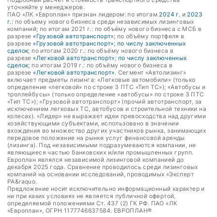
уточняйте у менеджеров.
ПАО «ЛК «Европлан» признан лидером: по итогам
2024 г.
и
2023
г.
: по объему нового бизнеса среди независимых лизинговых
компаний; по итогам 2021 г.: по объёму нового бизнеса с МСБ в
разрезе
«Грузовой автотранспорт»
; по объёму портфеля в
разрезе
«Грузовой автотранспорт»
;
по числу заключенных
сделок
; по итогам 2020 г.: по объёму нового бизнеса в
разрезе
«Легковой автотранспорт»
;
по числу заключенных
сделок
; по итогам 2019 г.: по объёму нового бизнеса в
разрезе
«Легковой автотранспорт»
. Сегмент «Автолизинг»
включает предметы лизинга: «Легковые автомобили» (только
определение «легковой» по строке 3 ПТС «Тип ТС»); «Автобусы и
троллейбусы» (только определение «автобусы» по строке 3 ПТС
«Тип ТС»); «Грузовой автотранспорт» (прочий автотранспорт, за
исключением легковых ТС, автобусов и строительной техники на
колесах). «Лидер» не выражает идеи превосходства над другими
хозяйствующими субъектами, использовано в значении
вхождения во множество других участников рынка, занимающих
передовое положение на рынке услуг финансовой аренды
(лизинга). Под независимыми подразумеваются компании, не
являющиеся частью банковских и/или промышленных групп.
Европлан являлся независимой лизинговой компанией до
декабря 2025 года. Сравнение проводилось среди лизинговых
компаний на основании исследований, проводимых «Эксперт
РА&raquo.
Предложение носит исключительно информационный характер и
ни при каких условиях не является публичной офертой,
определяемой положениями Ст. 437 (2) ГК РФ. ПАО «ЛК
«Европлан», ОГРН 1177746637584. ЕВРОПЛАН®