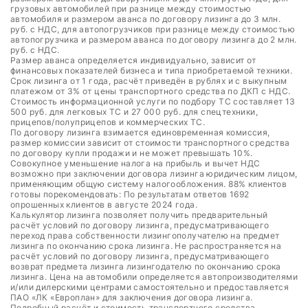
грузовых автомобилей при разнице между стоимостью
автомобиля и размером аванса по договору лизинга до 3 млн.
руб. с НДС, для автопогрузчиков при разнице между стоимостью
автопогрузчика и размером аванса по договору лизинга до 2 млн.
руб. с НДС.
Размер аванса определяется индивидуально, зависит от
финансовых показателей бизнеса и типа приобретаемой техники.
Срок лизинга от 1 года, расчёт приведён в рублях и с выкупным
платежом от 3% от цены транспортного средства по ДКП с НДС.
Стоимость информационной услуги по подбору ТС составляет 13
500 руб. для легковых ТС и 27 000 руб. для спецтехники,
прицепов/полуприцепов и коммерческих ТС.
По договору лизинга взимается единовременная комиссия,
размер комиссии зависит от стоимости транспортного средства
по договору купли продажи и не может превышать 10%.
Совокупное уменьшение налога на прибыль и вычет НДС
возможно при заключении договора лизинга юридическим лицом,
применяющим общую систему налогообложения. 88% клиентов
готовы порекомендовать: По результатам ответов 1692
опрошенных клиентов в августе 2024 года.
Калькулятор лизинга позволяет получить предварительный
расчёт условий по договору лизинга, предусматривающего
переход права собственности лизингополучателю на предмет
лизинга по окончанию срока лизинга. Не распространяется на
расчёт условий по договору лизинга, предусматривающего
возврат предмета лизинга лизингодателю по окончанию срока
лизинга. Цена на автомобили определяется автопроизводителями
и/или дилерскими центрами самостоятельно и предоставляется
ПАО «ЛК «Европлан» для заключения договора лизинга.
Подробный расчёт и стоимость транспортного средства