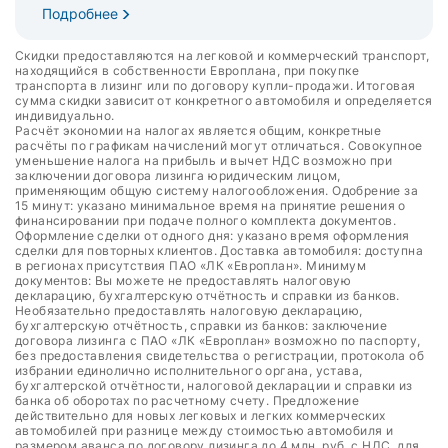
Подробнее
Скидки предоставляются на легковой и коммерческий транспорт,
находящийся в собственности Европлана, при покупке
транспорта в лизинг или по договору купли-продажи. Итоговая
сумма скидки зависит от конкретного автомобиля и определяется
индивидуально.
Расчёт экономии на налогах является общим, конкретные
расчёты по графикам начислений могут отличаться. Совокупное
уменьшение налога на прибыль и вычет НДС возможно при
заключении договора лизинга юридическим лицом,
применяющим общую систему налогообложения. Одобрение за
15 минут: указано минимальное время на принятие решения о
финансировании при подаче полного комплекта документов.
Оформление сделки от одного дня: указано время оформления
сделки для повторных клиентов. Доставка автомобиля: доступна
в регионах присутствия ПАО «ЛК «Европлан». Минимум
документов: Вы можете не предоставлять налоговую
декларацию, бухгалтерскую отчётность и справки из банков.
Необязательно предоставлять налоговую декларацию,
бухгалтерскую отчётность, справки из банков: заключение
договора лизинга с ПАО «ЛК «Европлан» возможно по паспорту,
без предоставления свидетельства о регистрации, протокола об
избрании единолично исполнительного органа, устава,
бухгалтерской отчётности, налоговой декларации и справки из
банка об оборотах по расчетному счету. Предложение
действительно для новых легковых и легких коммерческих
автомобилей при разнице между стоимостью автомобиля и
размером аванса по договору лизинга до 4 млн. руб. с НДС, для