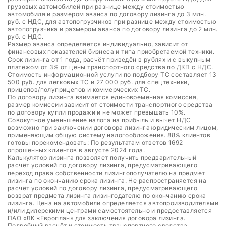
грузовых автомобилей при разнице между стоимостью
автомобиля и размером аванса по договору лизинга до 3 млн.
руб. с НДС, для автопогрузчиков при разнице между стоимостью
автопогрузчика и размером аванса по договору лизинга до 2 млн.
руб. с НДС.
Размер аванса определяется индивидуально, зависит от
финансовых показателей бизнеса и типа приобретаемой техники.
Срок лизинга от 1 года, расчёт приведён в рублях и с выкупным
платежом от 3% от цены транспортного средства по ДКП с НДС.
Стоимость информационной услуги по подбору ТС составляет 13
500 руб. для легковых ТС и 27 000 руб. для спецтехники,
прицепов/полуприцепов и коммерческих ТС.
По договору лизинга взимается единовременная комиссия,
размер комиссии зависит от стоимости транспортного средства
по договору купли продажи и не может превышать 10%.
Совокупное уменьшение налога на прибыль и вычет НДС
возможно при заключении договора лизинга юридическим лицом,
применяющим общую систему налогообложения. 88% клиентов
готовы порекомендовать: По результатам ответов 1692
опрошенных клиентов в августе 2024 года.
Калькулятор лизинга позволяет получить предварительный
расчёт условий по договору лизинга, предусматривающего
переход права собственности лизингополучателю на предмет
лизинга по окончанию срока лизинга. Не распространяется на
расчёт условий по договору лизинга, предусматривающего
возврат предмета лизинга лизингодателю по окончанию срока
лизинга. Цена на автомобили определяется автопроизводителями
и/или дилерскими центрами самостоятельно и предоставляется
ПАО «ЛК «Европлан» для заключения договора лизинга.
Подробный расчёт и стоимость транспортного средства