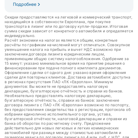
Подробнее
Скидки предоставляются на легковой и коммерческий транспорт,
находящийся в собственности Европлана, при покупке
транспорта в лизинг или по договору купли-продажи. Итоговая
сумма скидки зависит от конкретного автомобиля и определяется
индивидуально.
Расчёт экономии на налогах является общим, конкретные
расчёты по графикам начислений могут отличаться. Совокупное
уменьшение налога на прибыль и вычет НДС возможно при
заключении договора лизинга юридическим лицом,
применяющим общую систему налогообложения. Одобрение за
15 минут: указано минимальное время на принятие решения о
финансировании при подаче полного комплекта документов.
Оформление сделки от одного дня: указано время оформления
сделки для повторных клиентов. Доставка автомобиля: доступна
в регионах присутствия ПАО «ЛК «Европлан». Минимум
документов: Вы можете не предоставлять налоговую
декларацию, бухгалтерскую отчётность и справки из банков.
Необязательно предоставлять налоговую декларацию,
бухгалтерскую отчётность, справки из банков: заключение
договора лизинга с ПАО «ЛК «Европлан» возможно по паспорту,
без предоставления свидетельства о регистрации, протокола об
избрании единолично исполнительного органа, устава,
бухгалтерской отчётности, налоговой декларации и справки из
банка об оборотах по расчетному счету. Предложение
действительно для новых легковых и легких коммерческих
автомобилей при разнице между стоимостью автомобиля и
размером аванса по договору лизинга до 4 млн. руб. с НДС, для