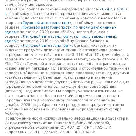
уточняйте у менеджеров.
ПАО «ЛК «Европлан» признан лидером: по итогам
2024 г.
и
2023
г.
: по объему нового бизнеса среди независимых лизинговых
компаний; по итогам 2021 г.: по объёму нового бизнеса с МСБ в
разрезе
«Грузовой автотранспорт»
; по объёму портфеля в
разрезе
«Грузовой автотранспорт»
;
по числу заключенных
сделок
; по итогам 2020 г.: по объёму нового бизнеса в
разрезе
«Легковой автотранспорт»
;
по числу заключенных
сделок
; по итогам 2019 г.: по объёму нового бизнеса в
разрезе
«Легковой автотранспорт»
. Сегмент «Автолизинг»
включает предметы лизинга: «Легковые автомобили» (только
определение «легковой» по строке 3 ПТС «Тип ТС»); «Автобусы и
троллейбусы» (только определение «автобусы» по строке 3 ПТС
«Тип ТС»); «Грузовой автотранспорт» (прочий автотранспорт, за
исключением легковых ТС, автобусов и строительной техники на
колесах). «Лидер» не выражает идеи превосходства над другими
хозяйствующими субъектами, использовано в значении
вхождения во множество других участников рынка, занимающих
передовое положение на рынке услуг финансовой аренды
(лизинга). Под независимыми подразумеваются компании, не
являющиеся частью банковских и/или промышленных групп.
Европлан являлся независимой лизинговой компанией до
декабря 2025 года. Сравнение проводилось среди лизинговых
компаний на основании исследований, проводимых «Эксперт
РА&raquo.
Предложение носит исключительно информационный характер и
ни при каких условиях не является публичной офертой,
определяемой положениями Ст. 437 (2) ГК РФ. ПАО «ЛК
«Европлан», ОГРН 1177746637584. ЕВРОПЛАН®