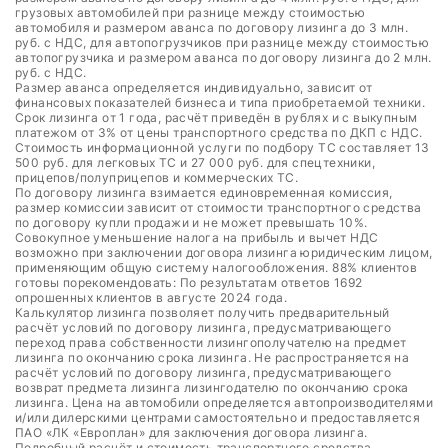
грузовых автомобилей при разнице между стоимостью
автомобиля и размером аванса по договору лизинга до 3 млн.
руб. с НДС, для автопогрузчиков при разнице между стоимостью
автопогрузчика и размером аванса по договору лизинга до 2 млн.
руб. с НДС.
Размер аванса определяется индивидуально, зависит от
финансовых показателей бизнеса и типа приобретаемой техники.
Срок лизинга от 1 года, расчёт приведён в рублях и с выкупным
платежом от 3% от цены транспортного средства по ДКП с НДС.
Стоимость информационной услуги по подбору ТС составляет 13
500 руб. для легковых ТС и 27 000 руб. для спецтехники,
прицепов/полуприцепов и коммерческих ТС.
По договору лизинга взимается единовременная комиссия,
размер комиссии зависит от стоимости транспортного средства
по договору купли продажи и не может превышать 10%.
Совокупное уменьшение налога на прибыль и вычет НДС
возможно при заключении договора лизинга юридическим лицом,
применяющим общую систему налогообложения. 88% клиентов
готовы порекомендовать: По результатам ответов 1692
опрошенных клиентов в августе 2024 года.
Калькулятор лизинга позволяет получить предварительный
расчёт условий по договору лизинга, предусматривающего
переход права собственности лизингополучателю на предмет
лизинга по окончанию срока лизинга. Не распространяется на
расчёт условий по договору лизинга, предусматривающего
возврат предмета лизинга лизингодателю по окончанию срока
лизинга. Цена на автомобили определяется автопроизводителями
и/или дилерскими центрами самостоятельно и предоставляется
ПАО «ЛК «Европлан» для заключения договора лизинга.
Подробный расчёт и стоимость транспортного средства