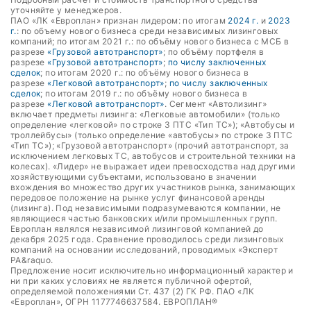
уточняйте у менеджеров.
ПАО «ЛК «Европлан» признан лидером: по итогам
2024 г.
и
2023
г.
: по объему нового бизнеса среди независимых лизинговых
компаний; по итогам 2021 г.: по объёму нового бизнеса с МСБ в
разрезе
«Грузовой автотранспорт»
; по объёму портфеля в
разрезе
«Грузовой автотранспорт»
;
по числу заключенных
сделок
; по итогам 2020 г.: по объёму нового бизнеса в
разрезе
«Легковой автотранспорт»
;
по числу заключенных
сделок
; по итогам 2019 г.: по объёму нового бизнеса в
разрезе
«Легковой автотранспорт»
. Сегмент «Автолизинг»
включает предметы лизинга: «Легковые автомобили» (только
определение «легковой» по строке 3 ПТС «Тип ТС»); «Автобусы и
троллейбусы» (только определение «автобусы» по строке 3 ПТС
«Тип ТС»); «Грузовой автотранспорт» (прочий автотранспорт, за
исключением легковых ТС, автобусов и строительной техники на
колесах). «Лидер» не выражает идеи превосходства над другими
хозяйствующими субъектами, использовано в значении
вхождения во множество других участников рынка, занимающих
передовое положение на рынке услуг финансовой аренды
(лизинга). Под независимыми подразумеваются компании, не
являющиеся частью банковских и/или промышленных групп.
Европлан являлся независимой лизинговой компанией до
декабря 2025 года. Сравнение проводилось среди лизинговых
компаний на основании исследований, проводимых «Эксперт
РА&raquo.
Предложение носит исключительно информационный характер и
ни при каких условиях не является публичной офертой,
определяемой положениями Ст. 437 (2) ГК РФ. ПАО «ЛК
«Европлан», ОГРН 1177746637584. ЕВРОПЛАН®