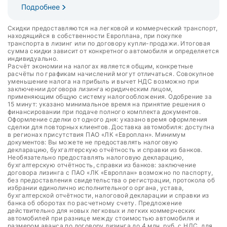
Подробнее
Скидки предоставляются на легковой и коммерческий транспорт,
находящийся в собственности Европлана, при покупке
транспорта в лизинг или по договору купли-продажи. Итоговая
сумма скидки зависит от конкретного автомобиля и определяется
индивидуально.
Расчёт экономии на налогах является общим, конкретные
расчёты по графикам начислений могут отличаться. Совокупное
уменьшение налога на прибыль и вычет НДС возможно при
заключении договора лизинга юридическим лицом,
применяющим общую систему налогообложения. Одобрение за
15 минут: указано минимальное время на принятие решения о
финансировании при подаче полного комплекта документов.
Оформление сделки от одного дня: указано время оформления
сделки для повторных клиентов. Доставка автомобиля: доступна
в регионах присутствия ПАО «ЛК «Европлан». Минимум
документов: Вы можете не предоставлять налоговую
декларацию, бухгалтерскую отчётность и справки из банков.
Необязательно предоставлять налоговую декларацию,
бухгалтерскую отчётность, справки из банков: заключение
договора лизинга с ПАО «ЛК «Европлан» возможно по паспорту,
без предоставления свидетельства о регистрации, протокола об
избрании единолично исполнительного органа, устава,
бухгалтерской отчётности, налоговой декларации и справки из
банка об оборотах по расчетному счету. Предложение
действительно для новых легковых и легких коммерческих
автомобилей при разнице между стоимостью автомобиля и
размером аванса по договору лизинга до 4 млн. руб. с НДС, для