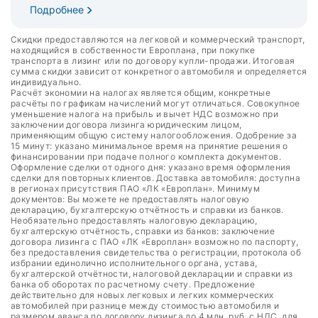
Подробнее
Скидки предоставляются на легковой и коммерческий транспорт,
находящийся в собственности Европлана, при покупке
транспорта в лизинг или по договору купли-продажи. Итоговая
сумма скидки зависит от конкретного автомобиля и определяется
индивидуально.
Расчёт экономии на налогах является общим, конкретные
расчёты по графикам начислений могут отличаться. Совокупное
уменьшение налога на прибыль и вычет НДС возможно при
заключении договора лизинга юридическим лицом,
применяющим общую систему налогообложения. Одобрение за
15 минут: указано минимальное время на принятие решения о
финансировании при подаче полного комплекта документов.
Оформление сделки от одного дня: указано время оформления
сделки для повторных клиентов. Доставка автомобиля: доступна
в регионах присутствия ПАО «ЛК «Европлан». Минимум
документов: Вы можете не предоставлять налоговую
декларацию, бухгалтерскую отчётность и справки из банков.
Необязательно предоставлять налоговую декларацию,
бухгалтерскую отчётность, справки из банков: заключение
договора лизинга с ПАО «ЛК «Европлан» возможно по паспорту,
без предоставления свидетельства о регистрации, протокола об
избрании единолично исполнительного органа, устава,
бухгалтерской отчётности, налоговой декларации и справки из
банка об оборотах по расчетному счету. Предложение
действительно для новых легковых и легких коммерческих
автомобилей при разнице между стоимостью автомобиля и
размером аванса по договору лизинга до 4 млн. руб. с НДС, для