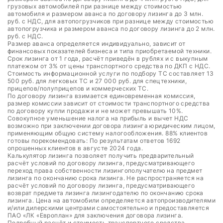
грузовых автомобилей при разнице между стоимостью
автомобиля и размером аванса по договору лизинга до 3 млн.
руб. с НДС, для автопогрузчиков при разнице между стоимостью
автопогрузчика и размером аванса по договору лизинга до 2 млн.
руб. с НДС.
Размер аванса определяется индивидуально, зависит от
финансовых показателей бизнеса и типа приобретаемой техники.
Срок лизинга от 1 года, расчёт приведён в рублях и с выкупным
платежом от 3% от цены транспортного средства по ДКП с НДС.
Стоимость информационной услуги по подбору ТС составляет 13
500 руб. для легковых ТС и 27 000 руб. для спецтехники,
прицепов/полуприцепов и коммерческих ТС.
По договору лизинга взимается единовременная комиссия,
размер комиссии зависит от стоимости транспортного средства
по договору купли продажи и не может превышать 10%.
Совокупное уменьшение налога на прибыль и вычет НДС
возможно при заключении договора лизинга юридическим лицом,
применяющим общую систему налогообложения. 88% клиентов
готовы порекомендовать: По результатам ответов 1692
опрошенных клиентов в августе 2024 года.
Калькулятор лизинга позволяет получить предварительный
расчёт условий по договору лизинга, предусматривающего
переход права собственности лизингополучателю на предмет
лизинга по окончанию срока лизинга. Не распространяется на
расчёт условий по договору лизинга, предусматривающего
возврат предмета лизинга лизингодателю по окончанию срока
лизинга. Цена на автомобили определяется автопроизводителями
и/или дилерскими центрами самостоятельно и предоставляется
ПАО «ЛК «Европлан» для заключения договора лизинга.
Подробный расчёт и стоимость транспортного средства