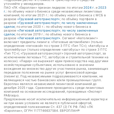
уточняйте у менеджеров.
ПАО «ЛК «Европлан» признан лидером: по итогам
2024 г.
и
2023
г.
: по объему нового бизнеса среди независимых лизинговых
компаний; по итогам 2021 г.: по объёму нового бизнеса с МСБ в
разрезе
«Грузовой автотранспорт»
; по объёму портфеля в
разрезе
«Грузовой автотранспорт»
;
по числу заключенных
сделок
; по итогам 2020 г.: по объёму нового бизнеса в
разрезе
«Легковой автотранспорт»
;
по числу заключенных
сделок
; по итогам 2019 г.: по объёму нового бизнеса в
разрезе
«Легковой автотранспорт»
. Сегмент «Автолизинг»
включает предметы лизинга: «Легковые автомобили» (только
определение «легковой» по строке 3 ПТС «Тип ТС»); «Автобусы и
троллейбусы» (только определение «автобусы» по строке 3 ПТС
«Тип ТС»); «Грузовой автотранспорт» (прочий автотранспорт, за
исключением легковых ТС, автобусов и строительной техники на
колесах). «Лидер» не выражает идеи превосходства над другими
хозяйствующими субъектами, использовано в значении
вхождения во множество других участников рынка, занимающих
передовое положение на рынке услуг финансовой аренды
(лизинга). Под независимыми подразумеваются компании, не
являющиеся частью банковских и/или промышленных групп.
Европлан являлся независимой лизинговой компанией до
декабря 2025 года. Сравнение проводилось среди лизинговых
компаний на основании исследований, проводимых «Эксперт
РА&raquo.
Предложение носит исключительно информационный характер и
ни при каких условиях не является публичной офертой,
определяемой положениями Ст. 437 (2) ГК РФ. ПАО «ЛК
«Европлан», ОГРН 1177746637584. ЕВРОПЛАН®